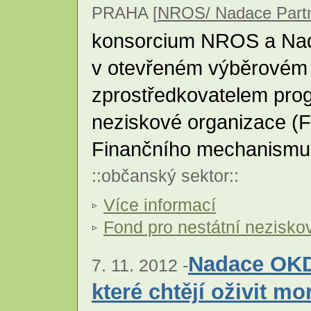
PRAHA [
NROS/ Nadace Partn
konsorcium NROS a Nada
v otevřeném výběrovém ř
zprostředkovatelem prog
neziskové organizace (
Finančního mechanism
::
občanský sektor
::
Více informací
Fond pro nestátní nezisko
Nadace OKD
7. 11. 2012 -
které chtějí oživit m