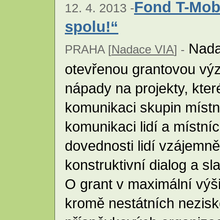
Fond T-Mob
12. 4. 2013 -
spolu!“
Nadac
PRAHA [
Nadace VIA
] -
otevřenou grantovou výz
nápady na projekty, které
komunikaci skupin místn
komunikaci lidí a místní
dovednosti lidí vzájemně
konstruktivní dialog a s
O grant v maximální vý
kromě nestátních nezisk