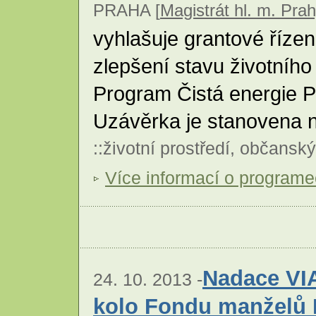
PRAHA [
Magistrát hl. m. Pra
vyhlašuje grantové řízen
zlepšení stavu životního 
Program Čistá energie P
Uzávěrka je stanovena n
::
životní prostředí
,
občanský
Více informací o program
Nadace VIA
24. 10. 2013 -
kolo Fondu manželů