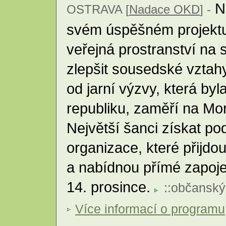
N
OSTRAVA [
Nadace OKD
] -
svém úspěšném projektu, 
veřejná prostranství na s
zlepšit sousedské vztahy
od jarní výzvy, která byl
republiku, zaměří na Mo
Největší šanci získat p
organizace, které přijd
a nabídnou přímé zapoje
14. prosince.
::
občanský
Více informací o programu