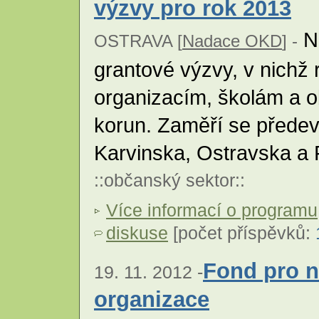
výzvy pro rok 2013
Na
OSTRAVA [
Nadace OKD
] -
grantové výzvy, v nichž
organizacím, školám a o
korun. Zaměří se přede
Karvinska, Ostravska a
::
občanský sektor
::
Více informací o programu
diskuse
[počet příspěvků:
Fond pro n
19. 11. 2012 -
organizace