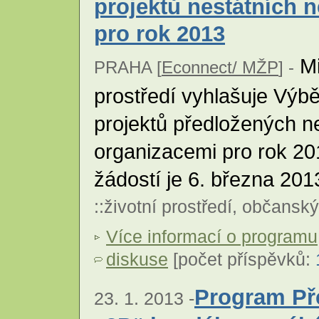
projektů nestátních 
pro rok 2013
Mi
PRAHA [
Econnect/ MŽP
] -
prostředí vyhlašuje Výb
projektů předložených n
organizacemi pro rok 20
žádostí je 6. března 201
::
životní prostředí
,
občanský
Více informací o programu
diskuse
[počet příspěvků:
Program Př
23. 1. 2013 -