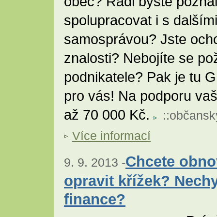
obec? Rádi byste pozna
spolupracovat i s dalším
samosprávou? Jste ochot
znalosti? Nebojíte se p
podnikatele? Pak je tu 
pro vás! Na podporu vaši
až 70 000 Kč.
::
občansk
Více informací
Chcete obno
9. 9. 2013 -
opravit křížek? Nech
finance?