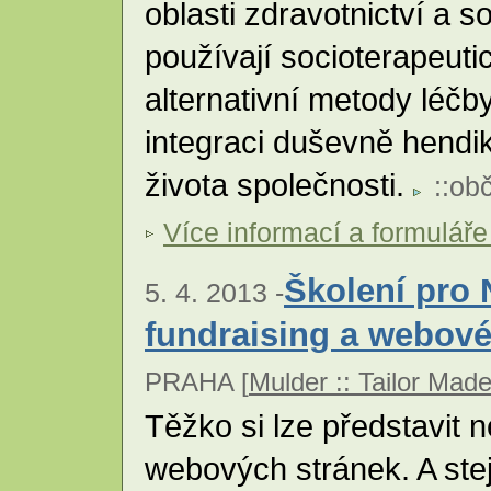
oblasti zdravotnictví a s
používají socioterapeut
alternativní metody léčb
integraci duševně hend
života společnosti.
::
obč
Více informací a formuláře
Školení pro 
5. 4. 2013 -
fundraising a webové
PRAHA [
Mulder :: Tailor Mad
Těžko si lze představit 
webových stránek. A ste