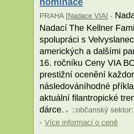
nominace
Nada
PRAHA [
Nadace VIA
] -
Nadací The Kellner Fami
spolupráci s Velvyslane
amerických a dalšími par
16. ročníku Ceny VIA BON
prestižní ocenění každo
následováníhodné příkla
aktuální filantropické tr
dárce.
::
občanský sektor
:
Více informací o ceně