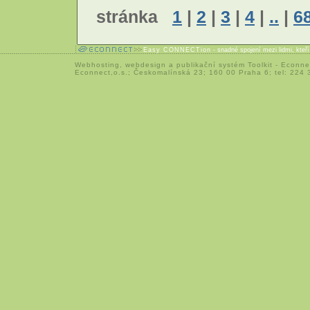
stránka
1
|
2
|
3
|
4
|
..
|
6
Easy CONNECTion
- snadné spojení mezi lidmi, kteř
Webhosting
,
webdesign
a
publikační systém Toolkit
-
Econne
Econnect,o.s.; Českomalínská 23; 160 00 Praha 6; tel: 224