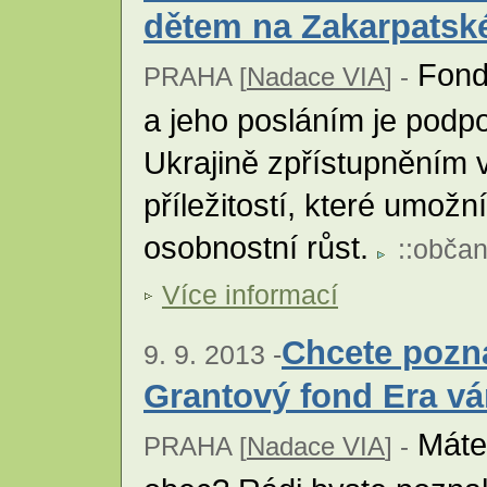
dětem na Zakarpatské
Fond 
PRAHA [
Nadace VIA
] -
a jeho posláním je podp
Ukrajině zpřístupněním 
příležitostí, které umožní
osobnostní růst.
::
občan
Více informací
Chcete pozn
9. 9. 2013 -
Grantový fond Era v
Máte 
PRAHA [
Nadace VIA
] -