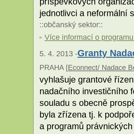
příspěvkových organizací
jednotlivci a neformální
::
občanský sektor
::
Více informací o program
Granty Nada
5. 4. 2013 -
PRAHA [
Econnect/ Nadace B
vyhlašuje grantové řízen
nadačního investičního f
souladu s obecně prosp
byla zřízena tj. k podpo
a programů právnických