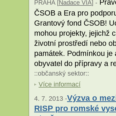
Právě
PRAHA [
Nadace VIA
] -
ČSOB a Era pro podporu
Grantový fond ČSOB! Uc
mohou projekty, jejichž 
životní prostředí nebo o
památek. Podmínkou je a
obyvatel do přípravy a r
::
občanský sektor
::
Více informací
Výzva o mezi
4. 7. 2013 -
RISP pro romské vys