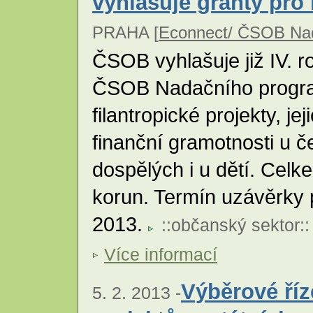
vyhlašuje granty pro
PRAHA [
Econnect/ ČSOB Nad
ČSOB vyhlašuje již IV. r
ČSOB Nadačního progra
filantropické projekty, je
finanční gramotnosti u č
dospělých i u dětí. Celk
korun. Termín uzávěrky p
2013.
::
občanský sektor
::
Více informací
Výběrové ří
5. 2. 2013 -