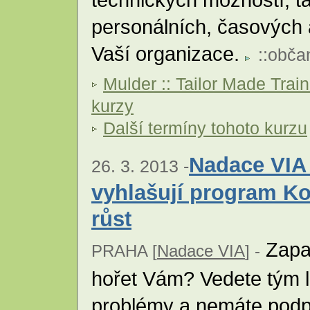
personálních, časových 
Vaší organizace.
::
obča
Mulder :: Tailor Made Trai
kurzy
Další termíny tohoto kurzu
Nadace VIA
26. 3. 2013 -
vyhlašují program Ko
růst
Zapal
PRAHA [
Nadace VIA
] -
hořet Vám? Vedete tým lid
problémy a nemáte podpo