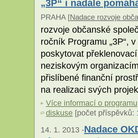
„3P“ i nadále pomáh
PRAHA [
Nadace rozvoje obča
rozvoje občanské společ
ročník Programu „3P“, v
poskytovat překlenovací
neziskovým organizacím,
přislíbené finanční pros
na realizaci svých proje
Více informací o programu
diskuse
[počet příspěvků:
Nadace OKD
14. 1. 2013 -