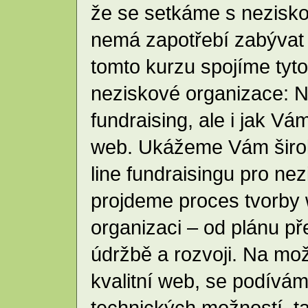
že se setkáme s nezisko
nemá zapotřebí zabývat 
tomto kurzu spojíme tyto 
neziskové organizace: Na
fundraising, ale i jak V
web. Ukážeme Vám širok
line fundraisingu pro ne
projdeme proces tvorby
organizaci – od plánu př
údržbě a rozvoji. Na mož
kvalitní web, se podívám
technických možností, ta