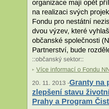
organizace mají opět pří
na realizaci svých proje
Fondu pro nestátní nez
dvou výzev, které vyhla
občanské společnosti 
Partnerství, bude rozdě
::
občanský sektor
::
Více informací o Fondu N
Granty na 
20. 11. 2013 -
zlepšení stavu životn
Prahy a Program Čist