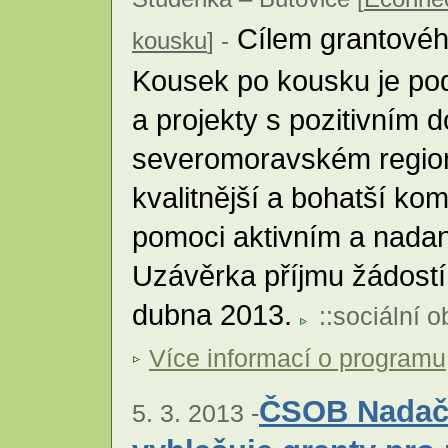
Cílem grantovéh
kousku
] -
Kousek po kousku je podp
a projekty s pozitivním
severomoravském regionu
kvalitnější a bohatší komu
pomoci aktivním a nadan
Uzávěrka příjmu žádostí
dubna 2013.
::
sociální o
Více informací o programu
ČSOB Nadačn
5. 3. 2013 -