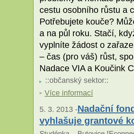
cestu osobního růstu a
Potřebujete kouče? Může
a na půl roku. Stačí, kd
vyplníte žádost o zařaz
– čas (pro váš) růst, s
Nadace VIA a Koučink C
::
občanský sektor
::
Více informací
Nadační fon
5. 3. 2013 -
vyhlašuje grantové k
Studénka – Butovice [
Econnec