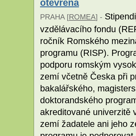
otevřena
Stipend
PRAHA [
ROMEA
] -
vzdělávacího fondu (RE
ročník Romského meziná
programu (RISP). Progr
podporu romským vysok
zemí včetně Česka při p
bakalářského, magister
doktorandského program
akreditované univerzitě 
zemí žadatele ani jeho 
programu je podporovat