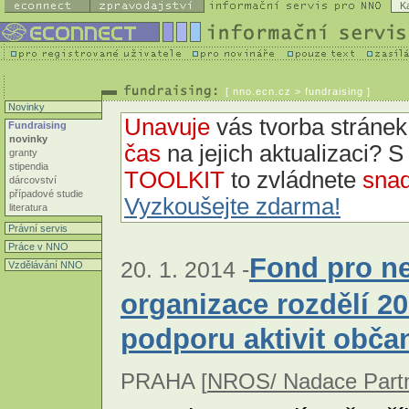
K
[
nno.ecn.cz
> fundraising ]
Novinky
Unavuje
vás tvorba strán
Fundraising
novinky
čas
na jejich aktualizaci? 
granty
stipendia
TOOLKIT
to zvládnete
snad
dárcovství
případové studie
Vyzkoušejte zdarma!
literatura
Právní servis
Práce v NNO
Fond pro ne
20. 1. 2014 -
Vzdělávání NNO
organizace rozdělí 2
podporu aktivit obča
PRAHA [
NROS/ Nadace Partn