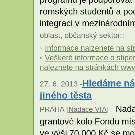
romských studentů a pod
integraci v mezinárodní
oblast
,
občanský sektor
::
Informace nalzenete na s
Veškeré informace o stip
naleznete na stránkách ww
Hledáme ná
27. 6. 2013 -
jiného těsta
Nadac
PRAHA [
Nadace VIA
] -
grantové kolo Fondu míst
ve výši 70 000 Kč se m