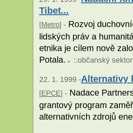
Tibet...
Rozvoj duchovní
[
Metro
] -
lidských práv a humanit
etnika je cílem nově za
Potala.
::
občanský sektor
Alternativy 
22. 1. 1999 -
Nadace Partnerst
[
EPCE
] -
grantový program zaměře
alternativních zdrojů ene