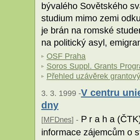
bývalého Sovětského sv
studium mimo zemi odkud
je brán na romské studen
na politický asyl, emigra
OSF Praha
Soros Suppl. Grants Prog
Přehled uzávěrek grantov
V centru uni
3. 3. 1999 -
dny
P r a h a (ČTK
[
MFDnes
] -
informace zájemcům o st