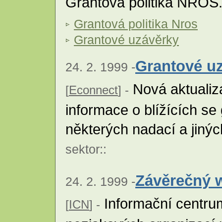
Grantová politika NROS
Grantová politika Nros
Grantové uzávěrky
Grantové u
24. 2. 1999 -
Nová aktualiz
[
Econnect
] -
informace o blížících s
některých nadací a jinýc
sektor
::
Závěrečný 
24. 2. 1999 -
Informační centrum
[
ICN
] -