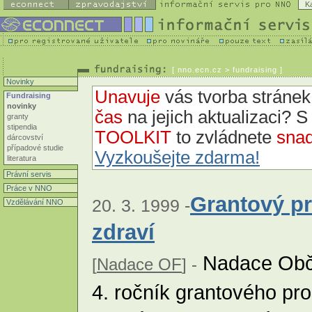
K
[
nno.ecn.cz
> fundraising ]
Novinky
Unavuje
vás tvorba strán
Fundraising
novinky
čas
na jejich aktualizaci? 
granty
stipendia
TOOLKIT
to zvládnete
snad
dárcovství
případové studie
Vyzkoušejte zdarma!
literatura
Právní servis
Práce v NNO
Grantový p
20. 3. 1999 -
Vzdělávání NNO
zdraví
Nadace Obča
[
Nadace OF
] -
4. ročník grantového pro