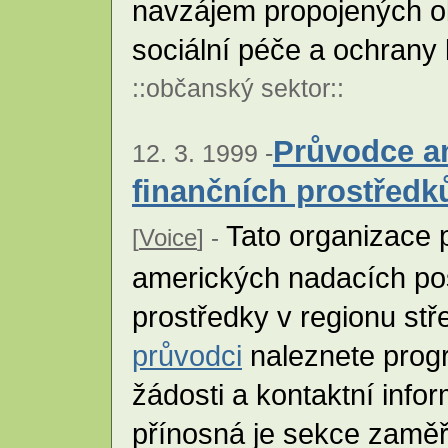
navzájem propojených ob
sociální péče a ochrany
::
občanský sektor
::
Průvodce a
12. 3. 1999 -
finančních prostředk
Tato organizace p
[
Voice
] -
amerických nadacích pos
prostředky v regionu stř
průvodci
naleznete progr
žádosti a kontaktní info
přínosná je sekce zaměř