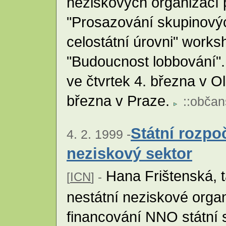
neziskových organizací 
"Prosazování skupinovýc
celostátní úrovni" work
"Budoucnost lobbování"
ve čtvrtek 4. března v O
března v Praze.
::
občan
Státní rozpo
4. 2. 1999 -
neziskový sektor
Hana Frištenská, t
[
ICN
] -
nestátní neziskové orga
financování NNO státní