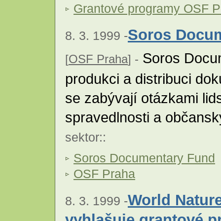
Grantové programy OSF Pr
Soros Docu
8. 3. 1999 -
Soros Docum
[
OSF Praha
] -
produkci a distribuci do
se zabývají otázkami lid
spravedlnosti a občans
sektor
::
Soros Documentary Fund
OSF Praha
World Nature
8. 3. 1999 -
vyhlašuje grantové 