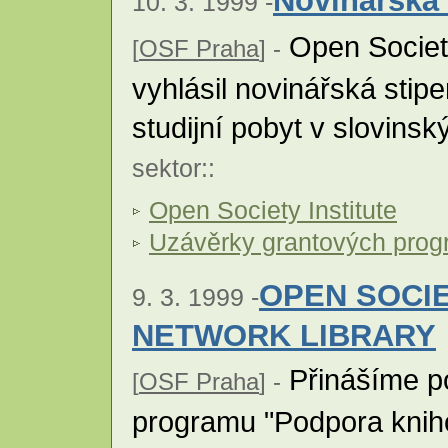
Novinářská 
10. 3. 1999 -
Open Society
[
OSF Praha
] -
vyhlásil novinářská stip
studijní pobyt v slovins
sektor
::
Open Society Institute
Uzávěrky grantových pro
OPEN SOCIE
9. 3. 1999 -
NETWORK LIBRARY
Přinášíme p
[
OSF Praha
] -
programu "Podpora knih