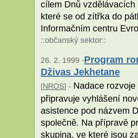
cílem Dnů vzdělávacích
které se od zítřka do pá
Informačním centru Evr
::
občanský sektor
::
Program ro
26. 2. 1999 -
Dživas Jekhetane
Nadace rozvoje 
[
NROS
] -
připravuje vyhlášení n
asistence pod názvem D
společně. Na přípravě p
skupina, ve které jsou z