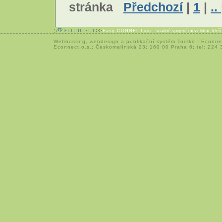
stránka
Předchozí
|
1
|
..
Easy CONNECTion
- snadné spojení mezi lidmi, kteř
Webhosting
,
webdesign
a
publikační systém Toolkit
-
Econne
Econnect,o.s.; Českomalínská 23; 160 00 Praha 6; tel: 224