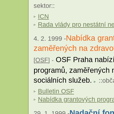
sektor
::
ICN
Rada vlády pro nestátní n
Nabídka gran
4. 2. 1999 -
zaměřených na zdravot
OSF Praha nabízí
[
OSF
] -
programů, zaměřených n
sociálních služeb.
::
obč
Bulletin OSF
Nabídka grantových prog
Nadační fon
29. 1. 1999 -