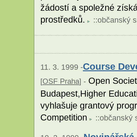
žádostí a spoležné získ
prostředků.
::
občanský s
Course Dev
11. 3. 1999 -
Open Society
[
OSF Praha
] -
Budapest,Higher Educat
vyhlašuje grantový pro
Competition
::
občanský 