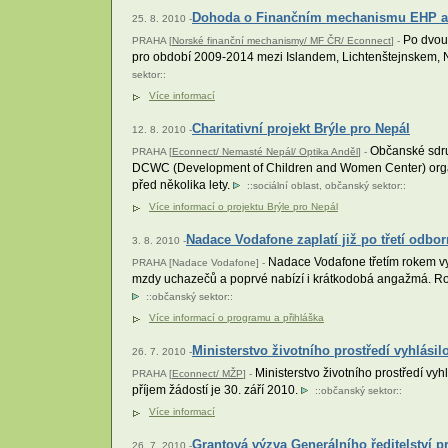
Dohoda o Finančním mechanismu EHP a 
25. 8. 2010 -
Po dvou
PRAHA [
Norské finanční mechanismy/ MF ČR/ Econnect
] -
pro období 2009-2014 mezi Islandem, Lichtenštejnskem, No
sektor
::
Více informací
Charitativní projekt Brýle pro Nepál
12. 8. 2010 -
Občanské sdru
PRAHA [
Econnect/ Nemasté Nepál/ Optika Anděl
] -
DCWC (Development of Children and Women Center) organizuj
před několika lety.
::
sociální oblast
,
občanský sektor
::
Více informací o projektu Brýle pro Nepál
Nadace Vodafone zaplatí již po třetí odbo
3. 8. 2010 -
Nadace Vodafone třetím rokem vyhl
PRAHA [Nadace Vodafone] -
mzdy uchazečů a poprvé nabízí i krátkodobá angažmá. Rok 
::
občanský sektor
::
Více informací o programu a přihláška
Ministerstvo životního prostředí vyhlási
26. 7. 2010 -
Ministerstvo životního prostředí v
PRAHA [
Econnect/ MŽP
] -
příjem žádostí je 30. září 2010.
::
občanský sektor
::
Více informací
Grantová výzva Generálního ředitelství 
26. 7. 2010 -