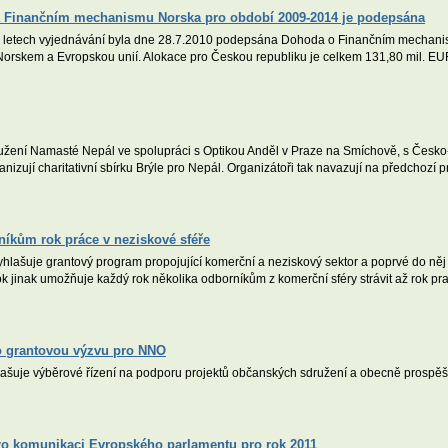
Finančním mechanismu Norska pro období 2009-2014 je podepsána
 letech vyjednávání byla dne 28.7.2010 podepsána Dohoda o Finančním mecha
rskem a Evropskou unií. Alokace pro Českou republiku je celkem 131,80 mil. EUR,
žení Namasté Nepál ve spolupráci s Optikou Anděl v Praze na Smíchově, s Česko
í charitativní sbírku Brýle pro Nepál. Organizátoři tak navazují na předchozí proj
rníkům rok práce v neziskové sféře
ašuje grantový program propojující komerční a neziskový sektor a poprvé do něj lák
jinak umožňuje každý rok několika odborníkům z komerční sféry strávit až rok prac
lo grantovou výzvu pro NNO
yhlašuje výběrové řízení na podporu projektů občanských sdružení a obecně prospě
pro komunikaci Evropského parlamentu pro rok 2011