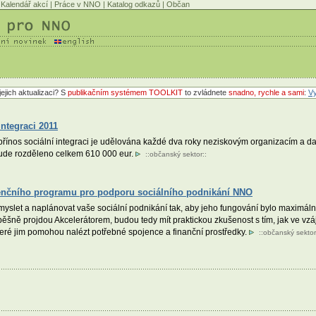
Kalendář akcí
|
Práce v NNO
|
Katalog odkazů
|
Občan
jejich aktualizaci? S
publikačním systémem TOOLKIT
to zvládnete
snadno, rychle a sami
:
Vy
ntegraci 2011
os sociální integraci je udělována každé dva roky neziskovým organizacím a dal
 bude rozděleno celkem 610 000 eur.
::
občanský sektor
::
stenčního programu pro podporu sociálního podnikání NNO
let a naplánovat vaše sociální podnikání tak, aby jeho fungování bylo maximálně e
ěšně projdou Akcelerátorem, budou tedy mít praktickou zkušenost s tím, jak ve vz
eré jim pomohou nalézt potřebné spojence a finanční prostředky.
::
občanský sektor