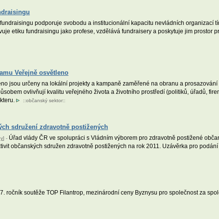
ndraisingu
undraisingu podporuje svobodu a institucionální kapacitu nevládních organizací tím
tivuje etiku fundraisingu jako profese, vzdělává fundraisery a poskytuje jim prostor
ramu Veřejně osvětleno
no jsou určeny na lokální projekty a kampaně zaměřené na obranu a prosazování 
obem ovlivňují kvalitu veřejného života a životního prostředí (politiků, úřadů, fire
kteru.
::
občanský sektor
::
ých sdružení zdravotně postižených
Úřad vlády ČR ve spolupráci s Vládním výborem pro zdravotně postižené občan
ny
] -
ivit občanských sdružen zdravotně postižených na rok 2011. Uzávěrka pro podání ž
ž 7. ročník soutěže TOP Filantrop, mezinárodní ceny Byznysu pro společnost za s