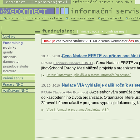
[
nno.ecn.cz
> fundraising ]
Novinky
Unavuje
vás tvorba stránek v HTML? Nemá webmaster
čas
na 
Fundraising
novinky
granty
Cena Nadace ERSTE za přínos sociální i
19. 10. 2010 -
stipendia
dárcovství
Cena Nadace ERSTE za přín
PRAHA [
Econnect/ Nadace ERSTE
] -
případové studie
jihovýchodní Evropy. Mezi vítězné projekty a organizace
literatura
Detailní informace, přihláška a rozvrh informačních setkání
Právní servis
Práce v NNO
Nadace VIA vyhlašuje další ročník asi
15. 10. 2010 -
Vzdělávání NNO
Akcelerátor vám pomůže promys
PRAHA [
Nadace VIA/ Econnect
] -
do každodenního života organizace. Organizace, které úsp
Zároveň během účasti v programu vypracují dokumenty, kt
Více informací o programu Akcelerátor ASP