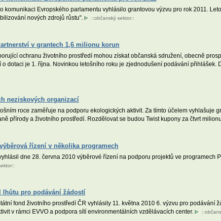
pro komunikaci Evropského parlamentu vyhlásilo grantovou výzvu pro rok 2011. Leto
bilizování nových zdrojů růstu".
::
občanský sektor
::
rtnerství v grantech 1,6 milionu korun
porující ochranu životního prostředí mohou získat občanská sdružení, obecně pros
o dotaci je 1. října. Novinkou letošního roku je zjednodušení podávání přihláše
ích neziskových organizací
tošním roce zaměřuje na podporu ekologických aktivit. Za tímto účelem vyhlašuje g
ně přírody a životního prostředí. Rozdělovat se budou Twist kupony za čtvrt milion
výběrová řízení v několika programech
yhlásil dne 28. června 2010 výběrové řízení na podporu projektů ve programech 
ektor
::
l lhůtu pro podávání žádostí
Státní fond životního prostředí ČR vyhlásily 11. května 2010 6. výzvu pro podávání
aktivit v rámci EVVO a podpora sítí environmentálních vzdělávacích center.
::
občans