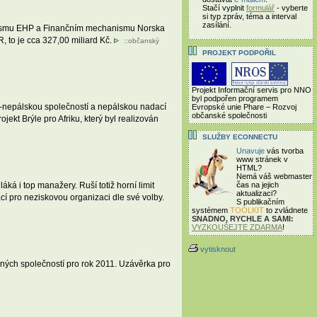
Stačí vyplnit
formulář
- vyberte
si typ zpráv, téma a interval
zasílání.
nismu EHP a Finančním mechanismu Norska
 to je cca 327,00 miliard Kč.
::
občanský
PROJEKT PODPOŘIL
Projekt Informační servis pro NNO
byl podpořen programem
-nepálskou společností a nepálskou nadací
Evropské unie Phare – Rozvoj
občanské společnosti
ekt Brýle pro Afriku, který byl realizován
SLUŽBY ECONNECTU
Unavuje
vás tvorba
www stránek v
HTML?
Nemá váš webmaster
á i top manažery. Ruší totiž horní limit
čas
na jejich
aktualizaci?
í pro neziskovou organizaci dle své volby.
S publikačním
systémem
TOOLKIT
to zvládnete
SNADNO, RYCHLE A SAMI:
VYZKOUŠEJTE ZDARMA
!
vytisknout
šných společností pro rok 2011. Uzávěrka pro