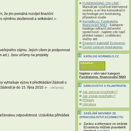
FUNDRAISING ON-LINE
-
Manuál jak využívat internetové
stránky a on-line komunikační
, že jim pomáhá rozvíjet finanční
technologie pro fundraising,
případové studie
 pro výměnu zkušeností a setkávání.
Kormidlo.cz: Fundraising,
financování NNO
- kategorie
katalogu odkazů občanské
společnosti - najdete zde např.
přehled nadací, vzdělávání,
služby atd.
Grantový kalendář Econnectu
České centrum fundraisingu
veřejného zájmu. Jejich cílem je podporovat
m ad.). Jsou určeny na projekty
KATALOG KORMIDLO.CZ
Najdete v něm také kategorii
Fundraising, financování NNO
y vyhlašuje výzvu k předkládání žádostí o
DÁRCOVSTVÍ A FILANTROPIE
ádostí je do 15. října 2010.
::
občanský
Jak darovat prostředky?
Jak získat prostředky?
Příklady
Literatura
ZASÍLÁNÍ NOVINEK ZE
polečenskou odpovědnost. Uzávěrka přihlášek
ZPRAVODAJSTVÍ ECONNECTU
Zprávy a informace ze stránek
Econnectu můžete pravidelně
dostávat
e-mailem
.