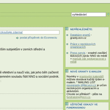
NEPŘEHLÉDNĚTE:
zkoušejte zdarma!
Databáze grantů
-
poslat příspěvek do Econnectu
granty.ecn.cz
Práce v neziskových
organizacích
ším subjektům v zemích střední a
Press servis
- snadné zasílání
tiskových zpráv NNO do médií
+
manuál Jak spolupracovat s
médii
NOVÉ GRANTY E-MAILEM
fektivní a naučí vás, jak jeho běh začlenit
Novinky v
grantovém kalendáři
ájemném souladu řídit NNO a sociální podnik.
můžete dostávat každý týden e-
::
mailem. * MAILING LIST
novegranty-l@list.ecn.cz
je určen
neziskovým organizacím a
aktivistům.
Chcete se přihlásit? - pište na
fundraising@ecn.cz
.
UŽITEČNÉ ODKAZY VE
FUNDRAISINGU