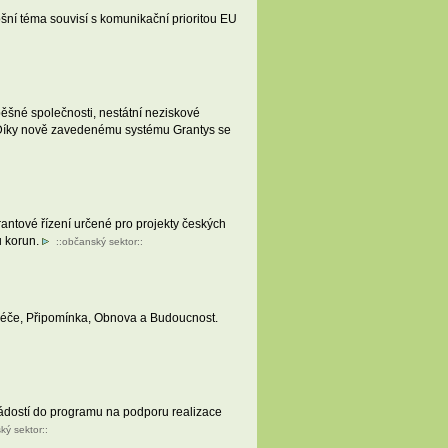
šní téma souvisí s komunikační prioritou EU
pěšné společnosti, nestátní neziskové
k. Díky nově zavedenému systému Grantys se
rantové řízení určené pro projekty českých
u korun.
::
občanský sektor
::
Péče, Připomínka, Obnova a Budoucnost.
 žádostí do programu na podporu realizace
ký sektor
::