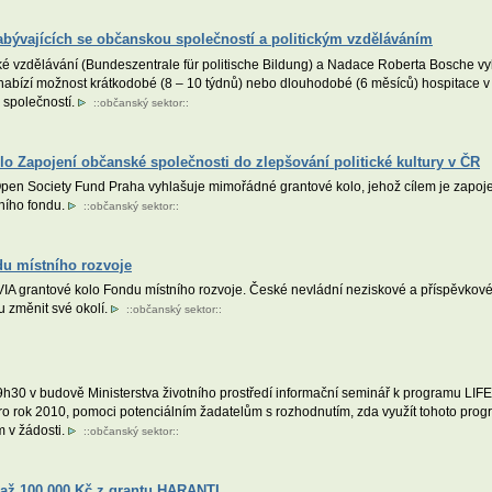
bývajících se občanskou společností a politickým vzděláváním
ké vzdělávání (Bundeszentrale für politische Bildung) a Nadace Roberta Bosche vyh
m nabízí možnost krátkodobé (8 – 10 týdnů) nebo dlouhodobé (6 měsíců) hospitace v
u společností.
::
občanský sektor
::
o Zapojení občanské společnosti do zlepšování politické kultury v ČR
n Society Fund Praha vyhlašuje mimořádné grantové kolo, jehož cílem je zapojení 
ního fondu.
::
občanský sektor
::
du místního rozvoje
VIA grantové kolo Fondu místního rozvoje. České nevládní neziskové a příspěvko
u změnit své okolí.
::
občanský sektor
::
30 v budově Ministerstva životního prostředí informační seminář k programu LIFE+
pro rok 2010, pomoci potenciálním žadatelům s rozhodnutím, zda využít tohoto progr
 v žádosti.
::
občanský sektor
::
 až 100.000 Kč z grantu HARANTI