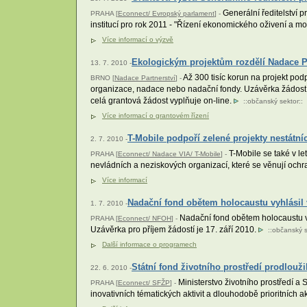
Generální ředitelství 
PRAHA [
Econnect/ Evropský parlament
] -
institucí pro rok 2011 - "Řízení ekonomického oživení a mo
Více informací o výzvě
Ekologickým projektům rozdělí Nadace Pa
13. 7. 2010 -
Až 300 tisíc korun na projekt pod
BRNO [
Nadace Partnerství
] -
organizace, nadace nebo nadační fondy. Uzávěrka žádostí 
celá grantová žádost vyplňuje on-line.
::
občanský sektor
::
Více informací o grantovém řízení
T-Mobile podpoří zelené projekty nestátn
2. 7. 2010 -
T-Mobile se také v le
PRAHA [
Econnect/ Nadace VIA/ T-Mobile
] -
nevládních a neziskových organizací, které se věnují ochra
Více informací
Nadační fond obětem holocaustu vyhlásil 
1. 7. 2010 -
Nadační fond obětem holocaustu v
PRAHA [
Econnect/ NFOH
] -
Uzávěrka pro příjem žádostí je 17. září 2010.
::
občanský s
Další informace o programech
Státní fond životního prostředí prodlouži
22. 6. 2010 -
Ministerstvo životního prostředí a 
PRAHA [
Econnect/ SFŽP
] -
inovativních tématických aktivit a dlouhodobě prioritních 