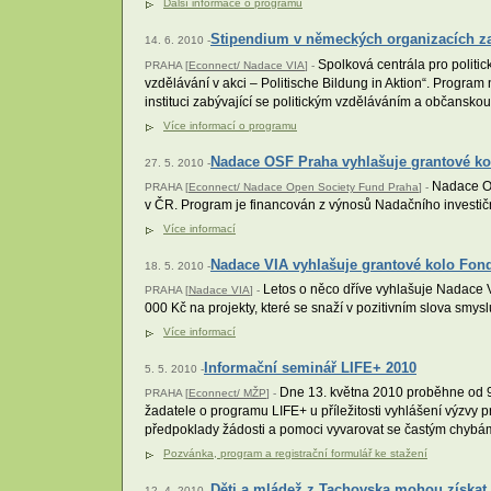
Další informace o programu
Stipendium v německých organizacích za
14. 6. 2010 -
Spolková centrála pro politic
PRAHA [
Econnect/ Nadace VIA
] -
vzdělávání v akci – Politische Bildung in Aktion“. Progra
instituci zabývající se politickým vzděláváním a občansko
Více informací o programu
Nadace OSF Praha vyhlašuje grantové kol
27. 5. 2010 -
Nadace Ope
PRAHA [
Econnect/ Nadace Open Society Fund Praha
] -
v ČR. Program je financován z výnosů Nadačního investič
Více informací
Nadace VIA vyhlašuje grantové kolo Fon
18. 5. 2010 -
Letos o něco dříve vyhlašuje Nadace 
PRAHA [
Nadace VIA
] -
000 Kč na projekty, které se snaží v pozitivním slova smysl
Více informací
Informační seminář LIFE+ 2010
5. 5. 2010 -
Dne 13. května 2010 proběhne od 9h
PRAHA [
Econnect/ MŽP
] -
žadatele o programu LIFE+ u příležitosti vyhlášení výzvy 
předpoklady žádosti a pomoci vyvarovat se častým chybám
Pozvánka, program a registrační formulář ke stažení
Děti a mládež z Tachovska mohou získat
12. 4. 2010 -