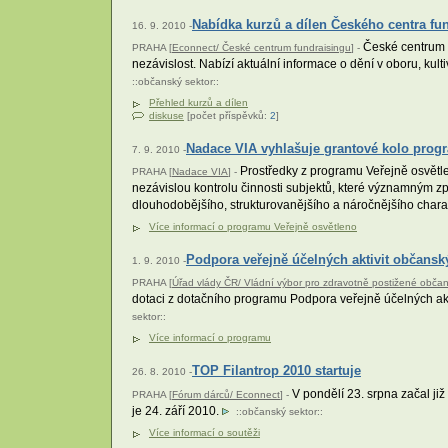
Nabídka kurzů a dílen Českého centra fu
16. 9. 2010 -
České centrum f
PRAHA [
Econnect/ České centrum fundraisingu
] -
nezávislost. Nabízí aktuální informace o dění v oboru, kul
::
občanský sektor
::
Přehled kurzů a dílen
diskuse
[počet příspěvků:
2
]
Nadace VIA vyhlašuje grantové kolo prog
7. 9. 2010 -
Prostředky z programu Veřejně osvětle
PRAHA [
Nadace VIA
] -
nezávislou kontrolu činnosti subjektů, které významným způs
dlouhodobějšího, strukturovanějšího a náročnějšího chara
Více informací o programu Veřejně osvětleno
Podpora veřejně účelných aktivit občansk
1. 9. 2010 -
PRAHA [
Úřad vlády ČR/ Vládní výbor pro zdravotně postižené obča
dotaci z dotačního programu Podpora veřejně účelných akt
sektor
::
Více informací o programu
TOP Filantrop 2010 startuje
26. 8. 2010 -
V pondělí 23. srpna začal ji
PRAHA [
Fórum dárců/ Econnect
] -
je 24. září 2010.
::
občanský sektor
::
Více informací o soutěži