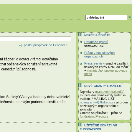
NEPŘEHLÉDNĚTE:
Databáze grantů
-
poslat příspěvek do Econnectu
granty.ecn.cz
Práce v neziskových
organizacích
 žádostí o dotaci v rámci dotačního
Press servis
- snadné zasílání
tivit občanských sdružení zdravotně
tiskových zpráv NNO do médií
celostátní působností.
+
manuál Jak spolupracovat s
médii
NOVÉ GRANTY E-MAILEM
Novinky v
grantovém kalendáři
můžete dostávat každý týden e-
an Society“(Vzory a hodnoty dobrovolnictví
mailem. * MAILING LIST
čnosti a norským partnerem Institute for
novegranty-l@list.ecn.cz
je určen
neziskovým organizacím a
aktivistům.
Chcete se přihlásit? - pište na
fundraising@ecn.cz
.
UŽITEČNÉ ODKAZY VE
FUNDRAISINGU