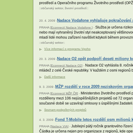
prostředí a Operačního programu Životního prostředí (OPŽP
::
občanský sektor
,
životní prostředí
::
Nadace Vodafone vyhlašuje pokračován
20. 4. 2009 -
Služba je určena riziko
PRAHA [
Econnect/ Nadace Vodafone
] -
nebo mají vyhraněný životní styl neakceptovaný většinovou
mladí lidé mohou zařízení navštívit kdykoli během provozn
::
občanský sektor
::
Více informací o programu Vpoho
Nadace O2 opět podpoří deseti miliony 
20. 3. 2009 -
Nadace O2 vyhlásila 8. ročník
PRAHA [
Econnect/ Nadace O2
] -
mládež z celé České republiky. V každém z osmi regionů b
Další informace
MŽP rozdělí v roce 2009 neziskovým orga
9. 3. 2009 -
Ministerstvo životního prostředí
PRAHA [
Econnect/ MŽP ČR
] -
rozděleny mezi 106 nejúspěšnějších projektů od 72 organiz
současné době se uzavírají smlouvy s úspěšnými žadateli
Seznam podpořených projektů
Fond T-Mobile letos rozdělí osm milionů 
4. 3. 2009 -
Jubilejní pátý ročník grantového řízen
PRAHA [
Nadace VIA
] -
Částka je určena nejen pro organizace z regionů, kde oper