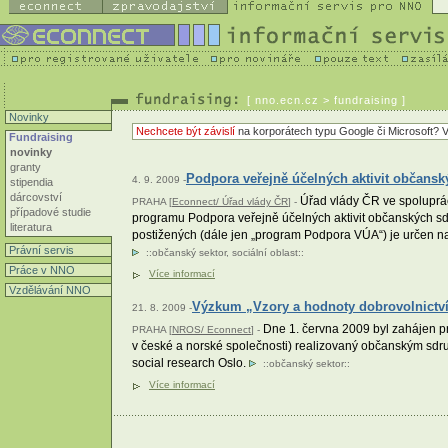
[
nno.ecn.cz
> fundraising ]
Novinky
Nechcete být závislí
na korporátech typu Google či Microsoft? V
Fundraising
novinky
granty
Podpora veřejně účelných aktivit občansk
4. 9. 2009 -
stipendia
dárcovství
Úřad vlády ČR ve spoluprác
PRAHA [
Econnect/ Úřad vlády ČR
] -
případové studie
programu Podpora veřejně účelných aktivit občanských sd
literatura
postižených (dále jen „program Podpora VÚA“) je určen na
Právní servis
::
občanský sektor
,
sociální oblast
::
Práce v NNO
Více informací
Vzdělávání NNO
Výzkum „Vzory a hodnoty dobrovolnictví
21. 8. 2009 -
Dne 1. června 2009 byl zahájen pr
PRAHA [
NROS/ Econnect
] -
v české a norské společnosti) realizovaný občanským sdru
social research Oslo.
::
občanský sektor
::
Více informací