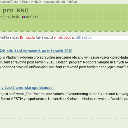
Kalendář akcí
|
Práce v NNO
|
Katalog odkazů
|
Občan
yužijte služeb
Ecn studia
, které nabízí
e-mail
,
cloud
a
další služby
.
ých sdružení zdravotně postižených 2010
i s Vládním výborem pro zdravotně postižené občany vyhlašuje výzvu k předkládání
ružení zdravotně postižených 2010. Dotační program Podpora veřejně účelných ak
 podporu projektů občanských sdružení zdravotně postižených nebo jejich svazů s 
 v české a norské společnosti“
ojekt s názvem „The Patterns and Values of Volunteering in the Czech and Norwegi
žením HESTIA ve spolupráci s Univerzitou Karlovou, Nadací rozvoje občanské spole