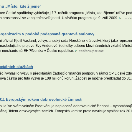
amu „Místo, kde žijeme“
 České spořitelny vyhlašuje již 7. ročník programu „Místo, kde žijeme“ (dříve 
ch prostranství se zapojením veřejnosti. Uzávěrka programu je 9. září 2009.
::
obča
organizacím v podobě podepsané grantové smlouvy
 přivítal Kjetil Aasland, velvyslanecký rada Norského království, který jako reprez
 následujícího projevu Evy Anderové, ředitelky odboru Mezinárodních vztahů Ministe
ích mechanismů EHP/Norska v České republice.
::
občanský sektor
::
ociálních službách
ěcí vyhlásilo výzvu k předkládání žádostí o finanční podporu v rámci OP Lidské zdr
vá částka pro tuto výzvu je 108 milionů korun. Žádosti je možné předkládat do 31
2011 Evropským rokem dobrovolnické činnosti
 lidí ve svém volném čase věnuje neplacené dobrovolnické činnosti – vypomáhají 
áhají lidem v rozvojových zemích. Evropská komise proto navrhuje vyhlásit rok 20