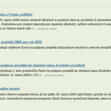
ndia z Fondu vzdělání
5. srpna 2009 mohou studenti středních a vysokých škol se sociálním či zdravotní
odmínkou pro získání stipendia pro studenty středních, vyšších odborných či vysok
u ve Výboru dobré vůle.
::
občanský sektor
::
 projektů NNO pro rok 2010
yhlašuje výběrové řízení na podporu projektů občanských sdružení a obecně prospě
 podporu projektů ke zlepšení stavu životního prostředí
hlašuje 2. kolo grantového řízení na podporu projektů ke zlepšení stavu životního 
dostí je 10. srpna 2009 v 17h.
::
občanský sektor
::
ýsadbu stromů
ebo církevní subjekty mohou až do pátku 28. srpna 2009 opět žádat o granty na 
orun. Generálním partnerem programu Strom života je společnost Skanska, která na