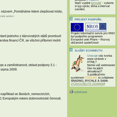
Stačí vyplnit
formulář
- vyberte
si typ zpráv, téma a interval
zasílání.
pod názvem „Pomáháme lidem zlepšovat místo,
nský sektor
::
PROJEKT PODPOŘIL
Projekt Informační servis pro NNO
entant jednoho z dárcovských států promluvil
byl podpořen programem
Evropské unie Phare – Rozvoj
rstva financí ČR, se všichni přítomní mohli
občanské společnosti
SLUŽBY ECONNECTU
Unavuje
vás tvorba
www stránek v
HTML?
oje a zaměstnanost, oblast podpory 3.1 -
Nemá váš webmaster
čas
na jejich
. srpna 2009.
aktualizaci?
S publikačním
systémem
TOOLKIT
to zvládnete
SNADNO, RYCHLE A SAMI:
VYZKOUŠEJTE ZDARMA
!
vytisknout
například ve školách, nemocnicích,
11 Evropským rokem dobrovolnické činnosti.