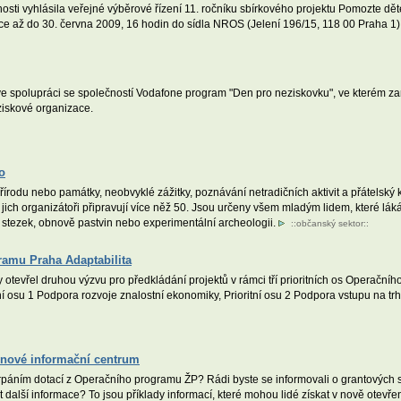
ti vyhlásila veřejné výběrové řízení 11. ročníku sbírkového projektu Pomozte d
ace až do 30. června 2009, 16 hodin do sídla NROS (Jelení 196/15, 118 00 Praha 1)
 spolupráci se společností Vodafone program "Den pro neziskovku", ve kterém za
ziskové organizace.
o
rodu nebo památky, neobvyklé zážitky, poznávání netradičních aktivit a přátelský kole
jich organizátoři připravují více něž 50. Jsou určeny všem mladým lidem, které lák
 stezek, obnově pastvin nebo experimentální archeologii.
::
občanský sektor
::
ramu Praha Adaptabilita
y otevřel druhou výzvu pro předkládání projektů v rámci tří prioritních os Operačn
tní osu 1 Podpora rozvoje znalostní ekonomiky, Prioritní osu 2 Podpora vstupu na tr
o nové informační centrum
erpáním dotací z Operačního programu ŽP? Rádi byste se informovali o grantový
kat další informace? To jsou příklady informací, které mohou lidé získat v nově otevř