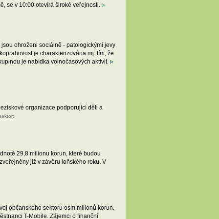
 se v 10:00 otevírá široké veřejnosti.
 jsou ohroženi sociálně - patologickými jevy
koprahovost je charakterizována mj. tím, že
kupinou je nabídka volnočasových aktivit.
eziskové organizace podporující děti a
sektor
::
odnotě 29,8 milionu korun, které budou
zveřejněny již v závěru loňského roku. V
ozvoj občanského sektoru osm milionů korun.
ěstnanci T-Mobile. Zájemci o finanční