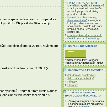
FUNDRAISING ON-LINE
-
Manuál jak využívat internetové
stránky a on-line komunikační
technologie pro fundraising,
případové studie
Kormidlo.cz: Fundraising,
m handicapem podávat žádosti o stipendia z
financování NNO
- kategorie
katalogu odkazů občanské
ých škol v ČR je věk do 26 let, studijní
společnosti - najdete zde např.
přehled nadací, vzdělávání,
služby atd.
Grantový kalendář Econnectu
České centrum fundraisingu
šných společností pro rok 2010. Uzávěrka pro
KATALOG KORMIDLO.CZ
Najdete v něm také kategorii
Fundraising, financování NNO
prostředí hl. m. Prahy pro rok 2009 (s
DÁRCOVSTVÍ A FILANTROPIE
Jak darovat prostředky?
Jak získat prostředky?
Příklady
Literatura
výsadby stromů. Program Strom života Nadace
ZASÍLÁNÍ NOVINEK ZE
 jeho činnost v letošním roce věnuje 5
ZPRAVODAJSTVÍ ECONNECTU
Zprávy a informace ze stránek
Econnectu můžete pravidelně
dostávat
e-mailem
.