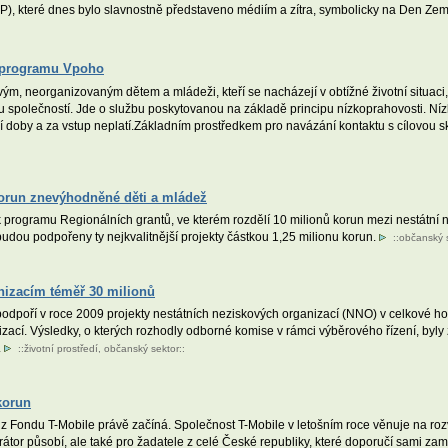
), které dnes bylo slavnostně představeno médiím a zítra, symbolicky na Den Země,
í programu Vpoho
vým, neorganizovaným dětem a mládeži, kteří se nacházejí v obtížné životní situaci,
 společností. Jde o službu poskytovanou na základě principu nízkoprahovosti. Níz
í doby a za vstup neplatí.Základním prostředkem pro navázání kontaktu s cílovou s
korun znevýhodněné děti a mládež
 programu Regionálních grantů, ve kterém rozdělí 10 milionů korun mezi nestátní n
udou podpořeny ty nejkvalitnější projekty částkou 1,25 milionu korun.
::
občanský 
nizacím téměř 30 milionů
 podpoří v roce 2009 projekty nestátních neziskových organizací (NNO) v celkové h
ací. Výsledky, o kterých rozhodly odborné komise v rámci výběrového řízení, byly 
.
::
životní prostředí
,
občanský sektor
::
korun
í z Fondu T-Mobile právě začíná. Společnost T-Mobile v letošním roce věnuje na r
átor působí, ale také pro žadatele z celé České republiky, které doporučí sami zam