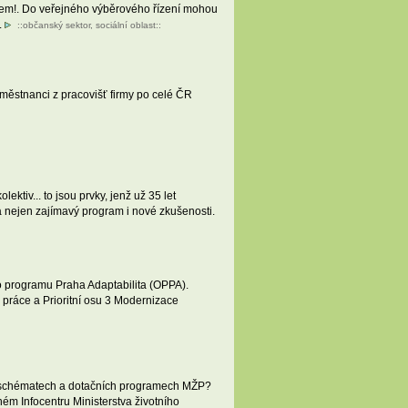
ětem!. Do veřejného výběrového řízení mohou
.
::
občanský sektor
,
sociální oblast
::
městnanci z pracovišť firmy po celé ČR
ktiv... to jsou prvky, jenž už 35 let
á nejen zajímavý program i nové zkušenosti.
ího programu Praha Adaptabilita (OPPA).
h práce a Prioritní osu 3 Modernizace
ch schématech a dotačních programech MŽP?
eném Infocentru Ministerstva životního