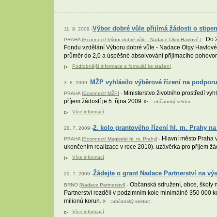
Výbor dobré vůle přijímá žádosti o stipe
11. 8. 2009 -
Do 2
PRAHA [
Econnect/ Výbor dobré vůle - Nadace Olgy Havlové
] -
Fondu vzdělání Výboru dobré vůle - Nadace Olgy Havlové. P
průměr do 2,0 a úspěšné absolvování přijímacího pohovor
Podrobnější informace a formulář ke stažení
MŽP vyhlásilo výběrové řízení na podporu
3. 8. 2009 -
Ministerstvo životního prostředí v
PRAHA [
Econnect/ MŽP
] -
příjem žádostí je 5. října 2009.
::
občanský sektor
::
Více informací
2. kolo grantového řízení hl. m. Prahy na
28. 7. 2009 -
Hlavní město Praha vy
PRAHA [
Econnect/ Magistrát hl. m. Prahy
] -
ukončením realizace v roce 2010). uzávěrka pro příjem žá
Více informací
Žádejte o grant Nadace Partnerství na v
22. 7. 2009 -
Občanská sdružení, obce, školy n
BRNO [
Nadace Partnerství
] -
Partnerství rozdělí v podzimním kole minimálně 350 000 k
milionů korun.
::
občanský sektor
::
Více informací