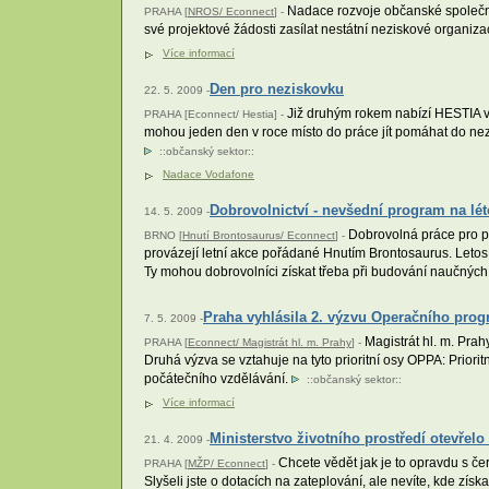
Nadace rozvoje občanské společnos
PRAHA [
NROS/ Econnect
] -
své projektové žádosti zasílat nestátní neziskové organiz
Více informací
Den pro neziskovku
22. 5. 2009 -
Již druhým rokem nabízí HESTIA ve
PRAHA [Econnect/ Hestia] -
mohou jeden den v roce místo do práce jít pomáhat do ne
::
občanský sektor
::
Nadace Vodafone
Dobrovolnictví - nevšední program na lét
14. 5. 2009 -
Dobrovolná práce pro pří
BRNO [
Hnutí Brontosaurus/ Econnect
] -
provázejí letní akce pořádané Hnutím Brontosaurus. Letos 
Ty mohou dobrovolníci získat třeba při budování naučných
Praha vyhlásila 2. výzvu Operačního prog
7. 5. 2009 -
Magistrát hl. m. Prah
PRAHA [
Econnect/ Magistrát hl. m. Prahy
] -
Druhá výzva se vztahuje na tyto prioritní osy OPPA: Priori
počátečního vzdělávání.
::
občanský sektor
::
Více informací
Ministerstvo životního prostředí otevřel
21. 4. 2009 -
Chcete vědět jak je to opravdu s č
PRAHA [
MŽP/ Econnect
] -
Slyšeli jste o dotacích na zateplování, ale nevíte, kde zís