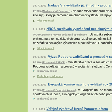
Nadace Via vyhlásila již 7. ročník progr
15. 7. 2009 -
Nadace VIA s podporou Nadace
PRAHA [
Nadace VIA/ Econnect
] -
kde žijí“), který je zaměřen na obnovu či výstavbu veřejný
Více informací
NROS rozdávala vysvědčení neziskovým 
2. 7. 2009 -
Účastníky setkání
PRAHA [
Nadace rozvoje občanské společnosti
] -
o významu a roli neziskových organizací ve společnosti. Z
dozvědět o celkových výsledcích a pokračování Finančn
Více informací
Výzva Podpora vzdělávání a procesů v s
19. 6. 2009 -
Ministerstvo práce a sociálních v
PRAHA [
Econnect/ ESF ČR
] -
Podpora vzdělávání a procesů v sociálních službách. Celko
::
občanský sektor
::
Podrobnější informace
Evropská komise navrhuje vyhlásit rok 
16. 6. 2009 -
V Evropské unii se mnoho
PRAHA [
Econnect/ Evropská komise
] -
sportovních klubech, ekologických organizacích nebo pom
::
občanský sektor
::
Veřejné výběrové řízení Pomozte dětem
9. 6. 2009 -