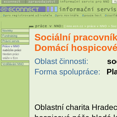
K
[
nno.ecn.cz
> práce v NNO > Soci
Novinky
Sociální pracovní
Fundraising
Právní servis
Domácí hospicové
Práce v NNO
nabízím práci
hledám práci
stáže v Ecn
Oblast činnosti:
so
Vzdělávání NNO
Forma spolupráce:
Pl
Oblastní charita Hrade