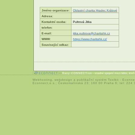
Jméno organizace:
Oblastní charita Hradec Králové
Adresa:
Kontaktní osoba:
Pultrová Jitka
telefon:
E-mail:
jitka.pultrova@charitahk.cz
WWW:
https://www.charitahk.cz/
Související odkaz:
Easy CONNECTion
- snadné spojení mezi lidmi, kteř
Webhosting
,
webdesign
a
publikační systém Toolkit
-
Econne
Econnect,o.s.; Českomalínská 23; 160 00 Praha 6; tel: 224