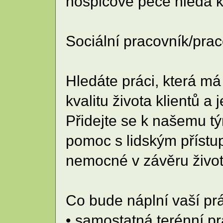
hospicové péče hledá k
Sociální pracovník/pra
Hledáte práci, která m
kvalitu života klientů a 
Přidejte se k našemu 
pomoc s lidským přístu
nemocné v závěru života
Co bude náplní vaší pr
• samostatná terénní pr