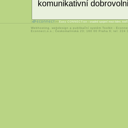
komunikativní dobrovolni
Easy CONNECTion
- snadné spojení mezi lidmi, kteř
Webhosting
,
webdesign
a
publikační systém Toolkit
-
Econne
Econnect,o.s.; Českomalínská 23; 160 00 Praha 6; tel: 224