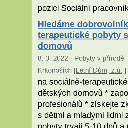
pozici Sociální pracovní
Hledáme dobrovolníky
terapeutické pobyty 
domovů
8. 3. 2022 - Pobyty v přírodě,
Krkonoších [
Letní Dům, z.ú.
]
na sociálně-terapeutické
dětských domovů * zapo
profesionálů * získejte 
s dětmi a mladými lidmi
pobyty trvají 5-10 dnů a 