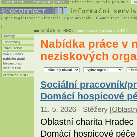
K
[
nno.ecn.cz
> práce v NNO ]
Novinky
Nabídka práce v 
Fundraising
Právní servis
neziskových orga
Práce v NNO
nabízím práci
hledám práci
stáže v Ecn
Vzdělávání NNO
Sociální pracovník/p
Domácí hospicové p
11. 5. 2026 - Stěžery [
Oblastn
Oblastní charita Hradec
Domácí hospicové péče 