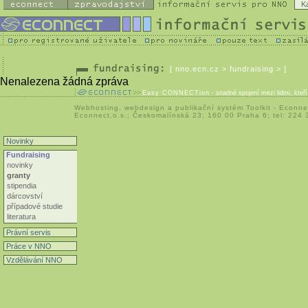
K
[
nno.ecn.cz
> fundraising > ]
Nenalezena žádná zpráva
Easy CONNECTion
- snadné spojení mezi lidmi, kteř
Webhosting
,
webdesign
a
publikační systém Toolkit
-
Econne
Econnect,o.s.; Českomalínská 23; 160 00 Praha 6; tel: 224
Novinky
Fundraising
novinky
granty
stipendia
dárcovství
případové studie
literatura
Právní servis
Práce v NNO
Vzdělávání NNO