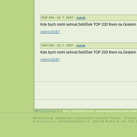
TOP 200 - 10. 7. 2007 -
Jakub
Kde bych mohl sehnat žebříček TOP 200 firem na českém 
ODPOVĚDĚT
TOP 200 - 10. 7. 2007 -
Jakub
Kde bych mohl sehnat žebříček TOP 200 firem na českém 
ODPOVĚDĚT
Easy CONNECTion
- snadné spojení mezi lidmi, kteř
Webhosting
,
webdesign
a
publikační systém Toolkit
-
Econne
Econnect,o.s.; Českomalínská 23; 160 00 Praha 6; tel: 224