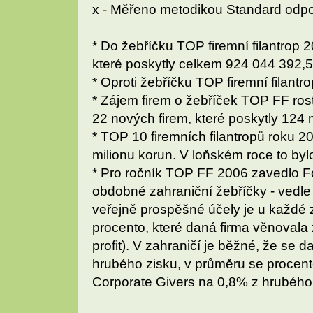
x - Měřeno metodikou Standard odp
* Do žebříčku TOP firemní filantrop 2
které poskytly celkem 924 044 392,5
* Oproti žebříčku TOP firemní filantr
* Zájem firem o žebříček TOP FF roste
22 nových firem, které poskytly 124 
* TOP 10 firemních filantropů roku 
milionu korun. V loňském roce to byl
* Pro ročník TOP FF 2006 zavedlo F
obdobné zahraniční žebříčky - vedl
veřejně prospěšné účely je u každé 
procento, které daná firma věnovala 
profit). V zahraničí je běžné, že se
hrubého zisku, v průměru se procen
Corporate Givers na 0,8% z hrubého 