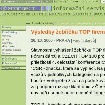
K
[
nno.ecn.cz
> fundraising > Výsle
Novinky
Výsledky žebříčku TOP firemn
Fundraising
novinky
granty
26. 10. 2006 - PRAHA [
Fórum dárců
]
stipendia
dárcovství
Slavnostní vyhlášení žebříčku TOP fir
případové studie
literatura
Fórum dárců a CZECH TOP 100 proběh
Právní servis
příležitosti 4. celostátní konference
Práce v NNO
"CSR - značka, která se vyplácí. Na
Vzdělávání NNO
vítězů v jednotlivých kategoriích a 
hostů z veřejného života a podnikov
za podporu rozvoje filantropie v Če
novináři osobně autor ocenění fotog
TOP ff - Absolutní objem darovaných