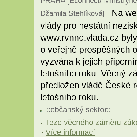
PRAHA [
Econnect/ Ministryně
Na web
Džamila Stehlíková
] -
vlády pro nestátní nezi
www.rvnno.vlada.cz byly
o veřejně prospěšných or
vyzvána k jejich připomín
letošního roku. Věcný 
předložen vládě České r
letošního roku.
::
občanský sektor
::
Teze věcného záměru záko
Více informací