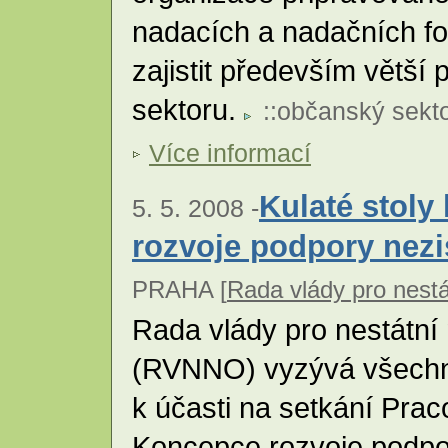
nadacích a nadačních f
zajistit především větší
sektoru.
::
občanský sekt
Více informací
Kulaté stoly
5. 5. 2008 -
rozvoje podpory nez
PRAHA [
Rada vlády pro nestá
Rada vlády pro nestátní
(RVNNO) vyzývá všechn
k účasti na setkání Prac
Koncepce rozvoje podpo