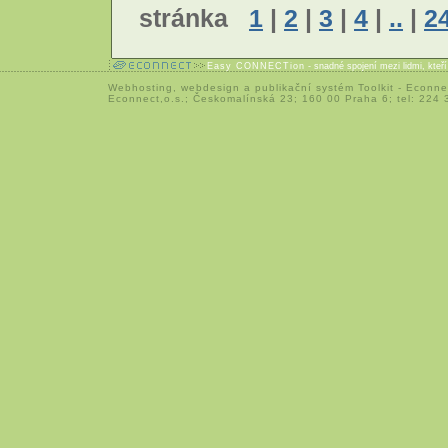
stránka
1
|
2
|
3
|
4
|
..
|
2
Easy CONNECTion
- snadné spojení mezi lidmi, kteř
Webhosting
,
webdesign
a
publikační systém Toolkit
-
Econne
Econnect,o.s.; Českomalínská 23; 160 00 Praha 6; tel: 224