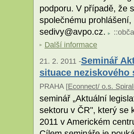
podporu. V případě, že s
společnému prohlášení, 
sedivy@avpo.cz.
::
obča
Další informace
Seminář Aktu
21. 2. 2011 -
situace neziskového 
PRAHA [
Econnect/ o.s. Spiral
seminář „Aktuální legisl
sektoru v ČR", který se 
2011 v Americkém centru 
Cílem semináře je pouká