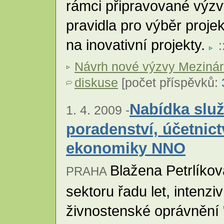
rámci připravované výzvy
pravidla pro výběr proje
na inovativní projekty.
:
Návrh nové výzvy Mezinár
diskuse
[počet příspěvků:
Nabídka služ
1. 4. 2009 -
poradenství, účetnictv
ekonomiky NNO
Blažena Petrlíko
PRAHA
sektoru řadu let, intenzi
živnostenské oprávnění 