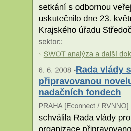
setkání s odbornou veřej
uskutečnilo dne 23. kvě
Krajského úřadu Středo
sektor
::
SWOT analýza a další do
Rada vlády s
6. 6. 2008 -
připravovanou novelu
nadačních fondech
PRAHA [
Econnect / RVNNO
] 
schválila Rada vlády pro
organizace připravovan