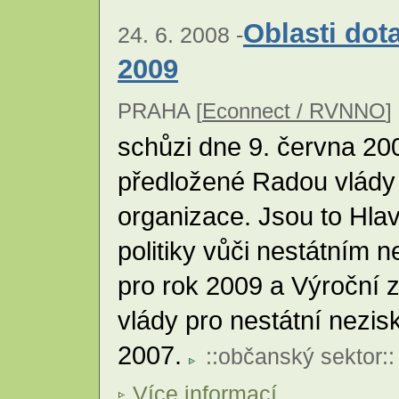
Oblasti dota
24. 6. 2008 -
2009
PRAHA [
Econnect / RVNNO
] 
schůzi dne 9. června 20
předložené Radou vlády 
organizace. Jsou to Hlavn
politiky vůči nestátním
pro rok 2009 a Výroční 
vlády pro nestátní nezis
2007.
::
občanský sektor
::
Více informací