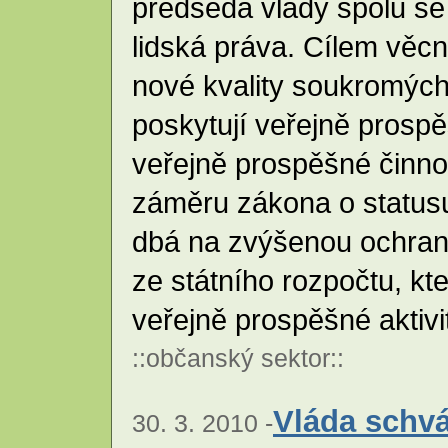
předseda vlády spolu s
lidská práva. Cílem věcn
nové kvality soukromých
poskytují veřejně prosp
veřejně prospěšné činno
záměru zákona o statusu
dbá na zvýšenou ochran
ze státního rozpočtu, kt
veřejně prospěšné aktiv
::
občanský sektor
::
Vláda schvá
30. 3. 2010 -