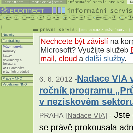
K
[
nno.ecn.cz
> právní servis ]
Novinky
Nechcete být závislí
na korp
Fundraising
Právní servis
Microsoft? Využijte služeb
novinky
kauzy
mail
,
cloud
a
další služby
.
dokumenty a
literatura
ASPI-databáze
právních předpisů
Nadace VIA v
6. 6. 2012 -
Práce v NNO
Vzdělávání NNO
ročník programu „Pr
v neziskovém sektor
Jste 
PRAHA [
Nadace VIA
] -
se právě prokousala adm