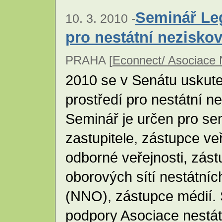
Seminář Leg
10. 3. 2010 -
pro nestátní nezisko
PRAHA [
Econnect/ Asociace
2010 se v Senátu uskute
prostředí pro nestátní n
Seminář je určen pro sen
zastupitele, zástupce ve
odborné veřejnosti, zást
oborových sítí nestátní
(NNO), zástupce médií. 
podpory Asociace nestá