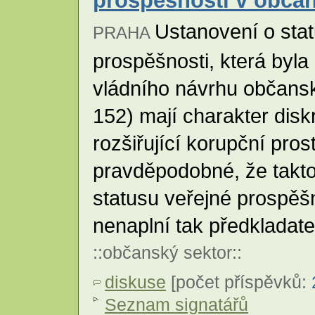
prospěšnosti v obča
Ustanovení o sta
PRAHA
prospěšnosti, která byl
vládního návrhu občans
152) mají charakter disk
rozšiřující korupční pros
pravděpodobné, že takto
statusu veřejné prospěš
nenaplní tak předkladate
::
občanský sektor
::
diskuse
[počet příspěvků:
Seznam signatářů