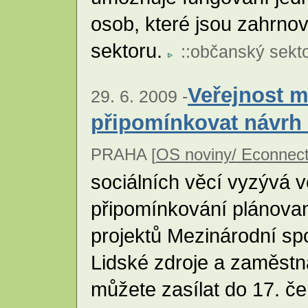
osob, které jsou zahrno
sektoru.
::
občanský sekt
Veřejnost 
29. 6. 2009 -
připomínkovat návrh
PRAHA [
OS noviny/ Econnec
sociálních věcí vyzývá v
připomínkování plánovan
projektů Mezinárodní sp
Lidské zdroje a zaměstn
můžete zasílat do 17. 