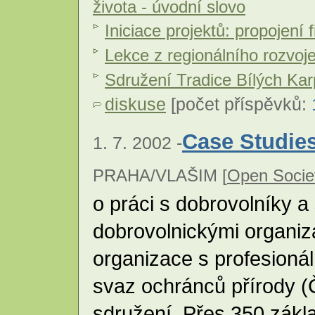
života - úvodní slovo
Iniciace projektů: propojení
Lekce z regionálního rozvoj
Sdružení Tradice Bílých Kar
diskuse
[počet příspěvků:
Case Studies
1. 7. 2002 -
PRAHA/VLAŠIM [
Open Socie
o práci s dobrovolníky a
dobrovolnickými organi
organizace s profesion
svaz ochránců přírody 
sdružení. Přes 350 zákl