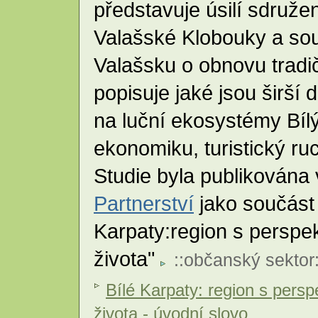
představuje úsilí sdru
Valašské Klobouky a s
Valašsku o obnovu tradi
popisuje jaké jsou širší
na luční ekosystémy Bílý
ekonomiku, turistický ruc
Studie byla publikována
Partnerství
jako součást 
Karpaty:region s perspek
života"
::
občanský sektor
Bílé Karpaty: region s persp
života - úvodní slovo