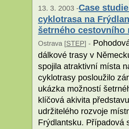
Case studi
13. 3. 2003 -
cyklotrasa na Frýdla
šetrného cestovního
Pohodová 
Ostrava [
STEP
] -
dálkové trasy v Německu
spojila atraktivní místa 
cyklotrasy posloužilo zá
ukázka možností šetrné
klíčová akivita představu
udržitelého rozvoje mís
Frýdlantsku. Případová s