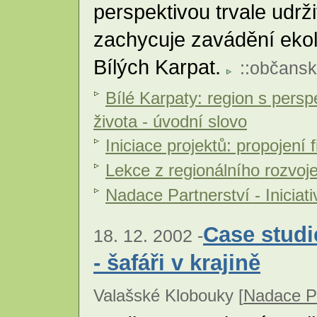
perspektivou trvale udrži
zachycuje zavádění eko
Bílých Karpat.
::
občansk
Bílé Karpaty: region s persp
života - úvodní slovo
Iniciace projektů: propojení
Lekce z regionálního rozvoj
Nadace Partnerství - Iniciat
Case stud
18. 12. 2002 -
- šafáři v krajině
Valašské Klobouky [
Nadace Pa