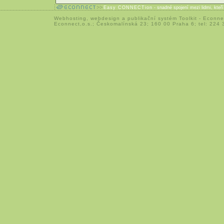
Easy CONNECTion
- snadné spojení mezi lidmi, kteř
Webhosting
,
webdesign
a
publikační systém Toolkit
-
Econne
Econnect,o.s.; Českomalínská 23; 160 00 Praha 6; tel: 224