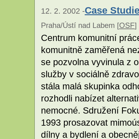
Case Studie
12. 2. 2002 -
Praha/Ústí nad Labem [
OSF
]
Centrum komunitní práce
komunitně zaměřená nez
se pozvolna vyvinula z o
služby v sociálně zdravo
stála malá skupinka odho
rozhodli nabízet alterna
nemocné. Sdružení Fokus
1993 prosazovat mimoús
dílny a bydlení a obecněj