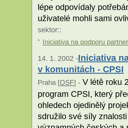
lépe odpovídaly potřebám 
uživatelé mohli sami ovl
sektor
::
Iniciativa na podporu partne
Iniciativa n
14. 1. 2002 -
v komunitách - CPSI
V létě roku 
Praha [
OSF
] -
program CPSI, který př
ohledech ojedinělý projek
sdružilo své síly znalost
významných českých a 