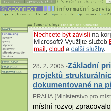
K
[
nno.ecn.cz
> fundraising ]
Novinky
Nechcete být závislí
na korp
Fundraising
novinky
Microsoft? Využijte služeb
granty
stipendia
mail
,
cloud
a
další služby
.
dárcovství
případové studie
literatura
Právní servis
Základní pr
28. 2. 2005 -
Práce v NNO
Vzdělávání NNO
projektů strukturální
dokumentované na př
PRAHA [
Ministerstvo pro míst
místní rozvoj zpracoval