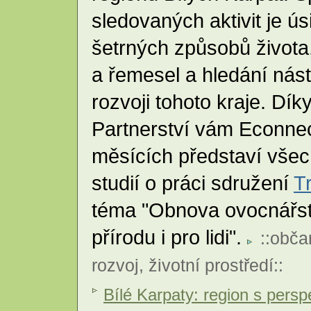
sledovaných aktivit je ús
šetrných způsobů života
a řemesel a hledání nás
rozvoji tohoto kraje. Dí
Partnerství vám Econnec
měsících představí všec
studií o práci sdružení
T
téma "Obnova ovocnářstv
přírodu i pro lidi".
::
obča
rozvoj
,
životní prostředí
::
Bílé Karpaty: region s persp