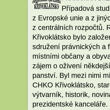
Případová stud
z Evropské unie a z jinýc
z centrálních rozpočtů. 
Křivoklátsko bylo založe
sdružení právnických a 
místními občany a obyvat
zájem o oživení někdejš
panství. Byl mezi nimi mís
CHKO Křivoklátsko, star
výtvarník, historik, nov
prezidentské kanceláře.