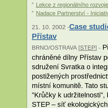
Lekce z regionálního rozvoj
Nadace Partnerství - Iniciat
Case studi
21. 10. 2002 -
Přístav
Př
BRNO/OSTRAVA [
STEP
] -
chráněné dílny Přístav p
sdružení Svratka o integ
postižených prostřednic
místní komunitě. Tato st
"Krůčky k udržitelnosti",
STEP – síť ekologických