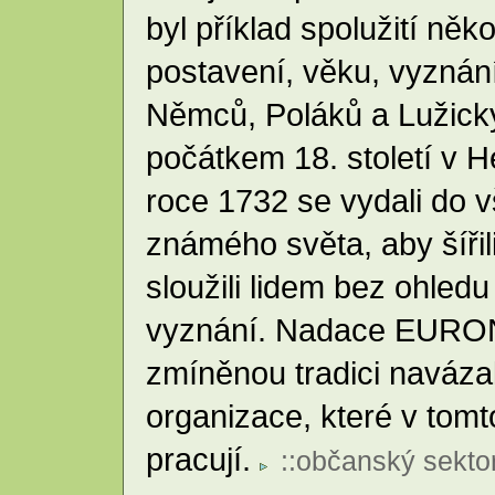
byl příklad spolužití něk
postavení, věku, vyznání
Němců, Poláků a Lužickýc
počátkem 18. století v 
roce 1732 se vydali do 
známého světa, aby šířil
sloužili lidem bez ohledu
vyznání. Nadace EURON
zmíněnou tradici navázal
organizace, které v tom
pracují.
::
občanský sekto