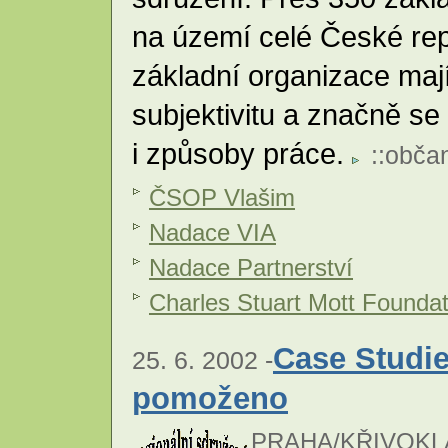
na území celé České repu
základní organizace mají
subjektivitu a značně s
i způsoby práce.
::
občan
ČSOP Vlašim
Nadace VIA
Nadace Partnerství
Charles Stuart Mott Foundat
Case Studie
25. 6. 2002 -
pomoženo
PRAHA/KŘIVOKL