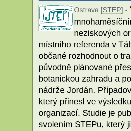
Ostrava [
STEP
] -
mnohaměsíčním 
neziskových or
místního referenda v Táb
občané rozhodnout o tra
původně plánované přes
botanickou zahradu a p
nádrže Jordán. Případov
který přinesl ve výsledk
organizací. Studie je pu
svolením STEPu, který ji