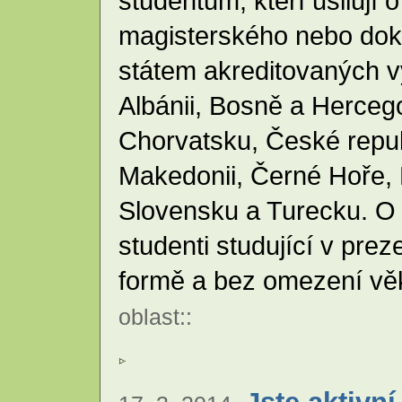
studentům, kteří usilují
magisterského nebo dokt
státem akreditovaných 
Albánii, Bosně a Herceg
Chorvatsku, České repu
Makedonii, Černé Hoře,
Slovensku a Turecku. O
studenti studující v pre
formě a bez omezení vě
oblast
::