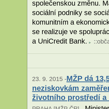
společenskou změnu. Má
sociální podniky se soci
komunitním a ekonomic
se realizuje ve spoluprá
a UniCredit Bank.
::
obč
MŽP dá 13,5
23. 9. 2015 -
neziskovkám zaměře
životního prostředí a
Minister
PRAHA [
MŽP ČR
] -