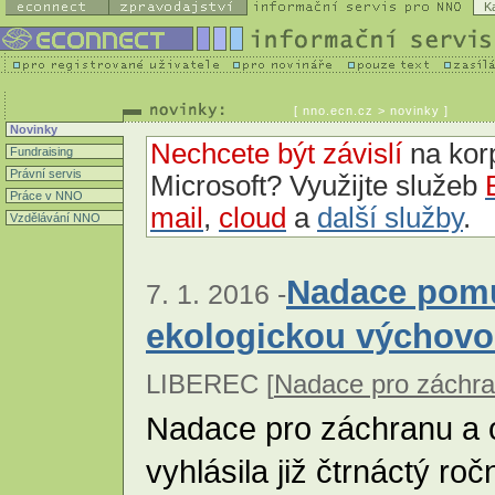
K
[
nno.ecn.cz
> novinky ]
Novinky
Nechcete být závislí
na korp
Fundraising
Právní servis
Microsoft? Využijte služeb
Práce v NNO
mail
,
cloud
a
další služby
.
Vzdělávání NNO
Nadace pomů
7. 1. 2016 -
ekologickou výchov
LIBEREC [
Nadace pro záchra
Nadace pro záchranu a 
vyhlásila již čtrnáctý r