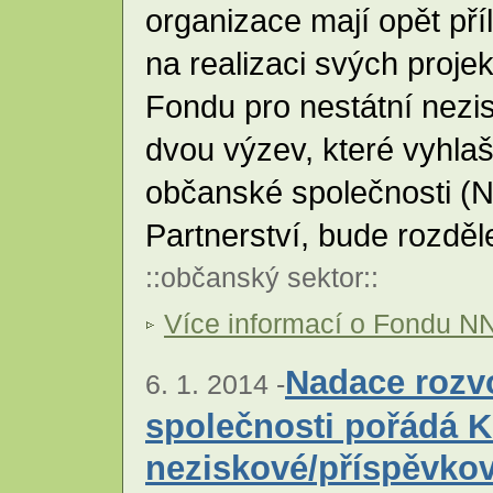
organizace mají opět pří
na realizaci svých proje
Fondu pro nestátní nez
dvou výzev, které vyhla
občanské společnosti 
Partnerství, bude rozdě
::
občanský sektor
::
Více informací o Fondu N
Nadace rozv
6. 1. 2014 -
společnosti pořádá 
neziskové/příspěvko