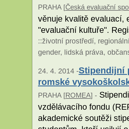
PRAHA [
Česká evaluační spo
věnuje kvalitě evaluací,
"evaluační kultuře". Reg
::
životní prostředí
,
regionáln
gender
,
lidská práva
,
občans
Stipendijní
24. 4. 2014 -
romské vysokoškolsk
Stipend
PRAHA [
ROMEA
] -
vzdělávacího fondu (REF
akademické soutěži sti