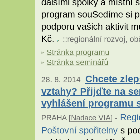
dalšími spolky a místní
program souSedíme si p
podporu vašich aktivit m
Kč.
::
regionální rozvoj
,
ob
Stránka programu
Stránka seminářů
Chcete zle
28. 8. 2014 -
vztahy? Přijďte na s
vyhlášení programu 
Regi
PRAHA [
Nadace VIA
] -
Poštovní spořitelny
s po