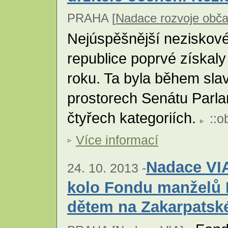
PRAHA [
Nadace rozvoje obča
Nejúspěšnější neziskov
republice poprvé získal
roku. Ta byla během sla
prostorech Senátu Parl
čtyřech kategoriích.
::
o
Více informací
Nadace VIA
24. 10. 2013 -
kolo Fondu manželů
dětem na Zakarpatské