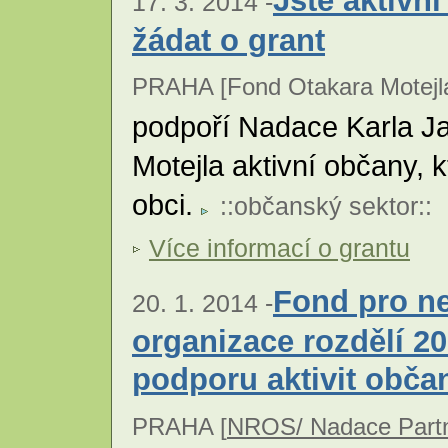
Jste aktivn
17. 3. 2014 -
žádat o grant
PRAHA [Fond Otakara Motejla
podpoří Nadace Karla J
Motejla aktivní občany, k
obci.
::
občanský sektor
::
Více informací o grantu
Fond pro ne
20. 1. 2014 -
organizace rozdělí 2
podporu aktivit obča
PRAHA [
NROS/ Nadace Partn