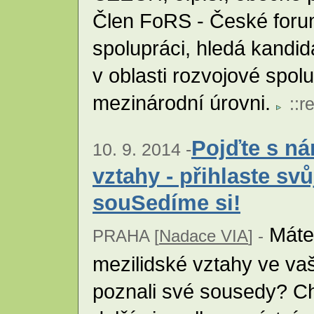
Člen FoRS - České foru
spolupráci, hledá kandid
v oblasti rozvojové spol
mezinárodní úrovni.
::
r
Pojďte s ná
10. 9. 2014 -
vztahy - přihlaste sv
souSedíme si!
Máte 
PRAHA [
Nadace VIA
] -
mezilidské vztahy ve vaš
poznali své sousedy? Ch