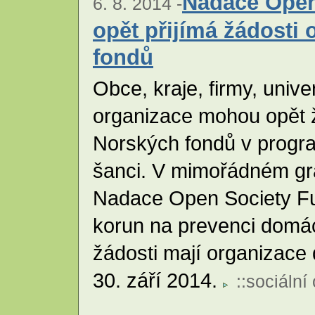
Nadace Open
6. 8. 2014 -
opět přijímá žádosti 
fondů
Obce, kraje, firmy, univer
organizace mohou opět 
Norských fondů v prog
šanci. V mimořádném gr
Nadace Open Society Fu
korun na prevenci domác
žádosti mají organizace
30. září 2014.
::
sociální 