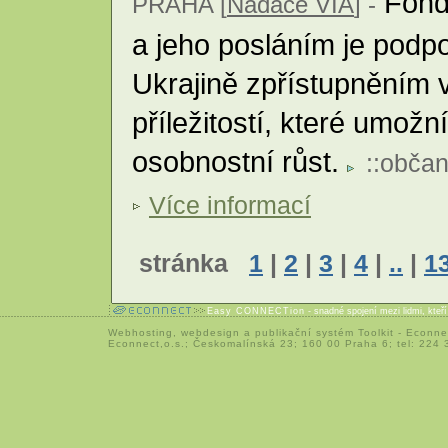
Fond 
PRAHA [
Nadace VIA
] -
a jeho posláním je podp
Ukrajině zpřístupněním 
příležitostí, které umožní
osobnostní růst.
::
občan
Více informací
stránka
1
|
2
|
3
|
4
|
..
|
1
Easy CONNECTion
- snadné spojení mezi lidmi, kteř
Webhosting
,
webdesign
a
publikační systém Toolkit
-
Econne
Econnect,o.s.; Českomalínská 23; 160 00 Praha 6; tel: 224