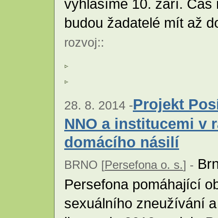
vyhlásíme 10. září. Čas 
budou žadatelé mít až do
rozvoj
::
Projekt Pos
28. 8. 2014 -
NNO a institucemi v 
domácího násilí
Brn
BRNO [
Persefona o. s.
] -
Persefona pomáhající ob
sexuálního zneužívání a 