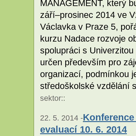
MANAGEMENT, který bud
září–prosinec 2014 ve V
Václavka v Praze 5, poř
kurzu Nadace rozvoje o
spolupráci s Univerzitou
určen především pro zá
organizací, podmínkou 
středoškolské vzdělání 
sektor
::
Konference 
22. 5. 2014 -
evaluací 10. 6. 2014