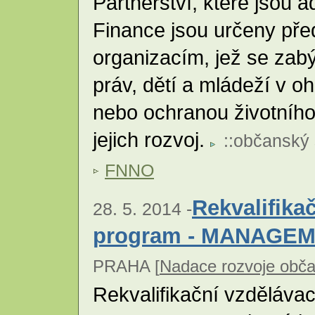
Partnerství, které jsou 
Finance jsou určeny př
organizacím, jež se zab
práv, dětí a mládeží v oh
nebo ochranou životního 
jejich rozvoj.
::
občanský 
FNNO
Rekvalifika
28. 5. 2014 -
program - MANAGE
PRAHA [
Nadace rozvoje obča
Rekvalifikační vzděláva