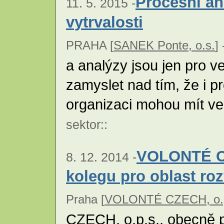
Procesní an
11. 5. 2015 -
vytrvalosti
PRAHA [
SANEK Ponte, o.s.
] 
a analýzy jsou jen pro v
zamyslet nad tím, že i p
organizaci mohou mít ve
sektor
::
VOLONTÉ CZ
8. 12. 2014 -
kolegu pro oblast ro
Praha [
VOLONTÉ CZECH, o.
CZECH, o.p.s., obecně 