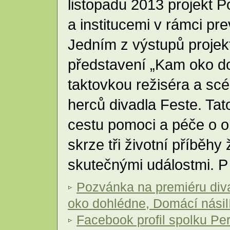
listopadu 2013 projekt 
a institucemi v rámci pr
Jedním z výstupů projekt
představení „Kam oko do
taktovkou režiséra a scé
herců divadla Feste. Ta
cestu pomoci a péče o o
skrze tři životní příběhy
skutečnými událostmi. 
Pozvánka na premiéru div
oko dohlédne, Domácí násil
Facebook profil spolku Per