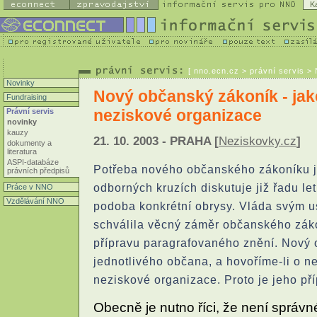
K
[
nno.ecn.cz
> právní servis >
Novinky
Nový občanský zákoník - jak
Fundraising
neziskové organizace
Právní servis
novinky
kauzy
21. 10. 2003 - PRAHA [
Neziskovky.cz
]
dokumenty a
literatura
ASPI-databáze
Potřeba nového občanského zákoníku j
právních předpisů
odborných kruzích diskutuje již řadu le
Práce v NNO
Vzdělávání NNO
podoba konkrétní obrysy. Vláda svým 
schválila věcný záměr občanského záko
přípravu paragrafovaného znění. Nový
jednotlivého občana, a hovoříme-li o n
neziskové organizace. Proto je jeho p
Obecně je nutno říci, že není správn