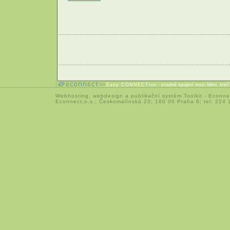
Easy CONNECTion
- snadné spojení mezi lidmi, kteř
Webhosting
,
webdesign
a
publikační systém Toolkit
-
Econne
Econnect,o.s.; Českomalínská 23; 160 00 Praha 6; tel: 224