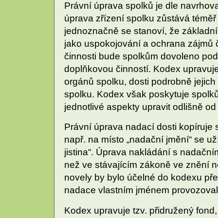
Právní úprava spolků je dle navrhov
úprava zřízení spolku zůstává téměř
jednoznačně se stanoví, že základní 
jako uspokojování a ochrana zájmů čl
činnosti bude spolkům dovoleno podn
doplňkovou činností. Kodex upravuje 
orgánů spolku, dosti podrobně jejich 
spolku. Kodex však poskytuje spol
jednotlivé aspekty upravit odlišně o
Právní úprava nadací dosti kopíruje 
např. na místo „nadační jmění“ se už
jistina“. Úprava nakládání s nadač
než ve stávajícím zákoně ve znění n
novely by bylo účelné do kodexu pře
nadace vlastním jménem provozoval
Kodex upravuje tzv. přidružený fond,