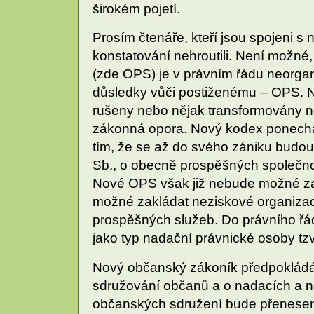
širokém pojetí.
Prosím čtenáře, kteří jsou spojeni s
konstatování nehroutili. Není možné,
(zde OPS) je v právním řádu neorga
důsledky vůči postiženému – OPS. 
rušeny nebo nějak transformovány n
zákonná opora. Nový kodex ponech
tím, že se až do svého zániku budou
Sb., o obecně prospěšných společno
Nové OPS však již nebude možné z
možné zakládat neziskové organiza
prospěšných služeb. Do právního ř
jako typ nadační právnické osoby tzv
Nový občanský zákoník předpokládá 
sdružování občanů a o nadacích a n
občanských sdružení bude přenese