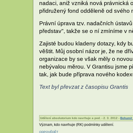
nadaci, aniž vzniká nová právnická 
přidružený fond odděleně od svého 
Právní úprava tzv. nadačních ústavů 
představ", takže se o ní zmíníme v n
Zajisté budou kladeny dotazy, kdy 
věštit. Můj osobní názor je, že ne d
organizace by se však měly o novou 
nebývalou měrou. V Grantisu jsme př
tak, jak bude příprava nového kodex
Text byl převzat z časopisu Grantis
Udělení absolutorium kdo navrhuje a pod. - 2. 3. 2012 -
Bohumil
Význam, kdo navrhuje (RK) podmínky udělení.
ODPOVĚDĚT