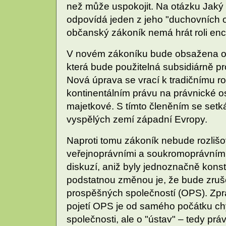
než může uspokojit. Na otázku Jak
odpovídá jeden z jeho "duchovních ot
občanský zákoník nemá hrát roli encyk
V novém zákoníku bude obsažena o
která bude použitelná subsidiárně p
Nová úprava se vrací k tradičnímu r
kontinentálním právu na právnické o
majetkové. S tímto členěním se set
vyspělých zemí západní Evropy.
Naproti tomu zákoník nebude rozliš
veřejnoprávními a soukromoprávními
diskuzí, aniž byly jednoznačně konst
podstatnou změnou je, že bude zruš
prospěšných společností (OPS). Zpr
pojetí OPS je od samého počátku ch
společnosti, ale o "ústav" – tedy pr