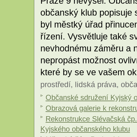
Praze 9 nevyšel. Občan
občanský klub popisuje s
byl městký úřad přinuce
řízení. Vysvětluje také 
nevhodnému záměru a nab
nepropást možnost ovli
které by se ve vašem ok
prostředí
,
lidská práva
,
obča
Občanské sdružení Kyjský 
Obrazová galerie k rekonst
Rekonstrukce Slévačská čp.
Kyjského občanského klubu