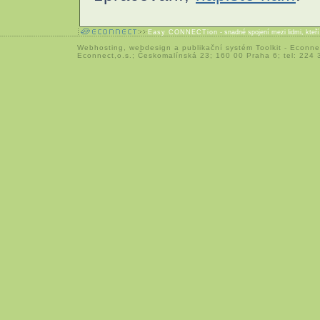
Easy CONNECTion
- snadné spojení mezi lidmi, kteř
Webhosting
,
webdesign
a
publikační systém Toolkit
-
Econne
Econnect,o.s.; Českomalínská 23; 160 00 Praha 6; tel: 224