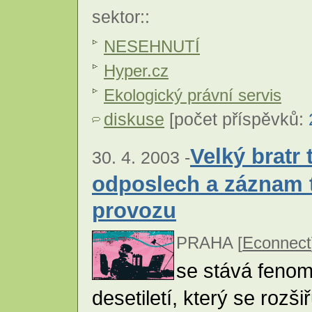
sektor
::
NESEHNUTÍ
Hyper.cz
Ekologický právní servis
diskuse
[počet příspěvků:
Velký bratr 
30. 4. 2003 -
odposlech a záznam 
provozu
PRAHA [
Econnect
se stává feno
desetiletí, který se rozši