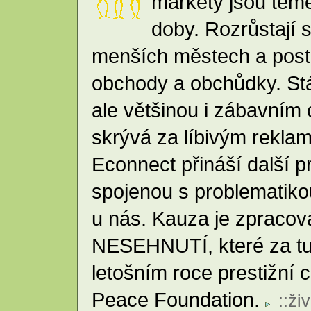
markety jsou tém
doby. Rozrůstají 
menších městech a post
obchody a obchůdky. Stá
ale většinou i zábavním
skrývá za líbivým rekla
Econnect přináší další p
spojenou s problematik
u nás. Kauza je zpraco
NESEHNUTÍ, které za tut
letošním roce prestižn
Peace Foundation.
::
živ