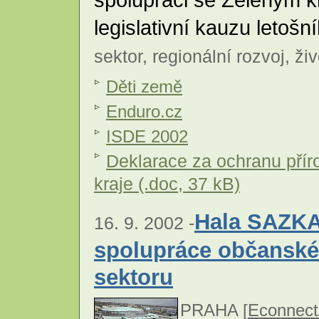
legislativní kauzu letošn
sektor
,
regionální rozvoj
,
živ
Děti země
Enduro.cz
ISDE 2002
Deklarace za ochranu přír
kraje (.doc, 37 kB)
Hala SAZKA 
16. 9. 2002 -
spolupráce občanské
sektoru
PRAHA [
Econnect