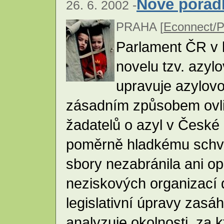
Nové pořád
26. 6. 2002 -
PRAHA [
Econnect/P
Parlament ČR v 
novelu tzv. azyl
upravuje azylovo
zásadním způsobem ovli
žadatelů o azyl v České 
poměrně hladkému schv
sbory nezabránila ani 
neziskových organizací 
legislativní úpravy zas
analyzuje okolnosti, za 