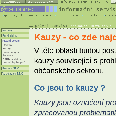
K
[
nno.ecn.cz
> právní servis ]
Novinky
Kauzy - co zde naj
Fundraising
Právní servis
novinky
V této oblasti budou pos
kauzy
dokumenty a
literatura
kauzy související s pro
ASPI-databáze
právních předpisů
občanského sektoru.
Práce v NNO
Vzdělávání NNO
Co jsou to kauzy ?
Kauzy jsou označení p
zpracovanou problematiku