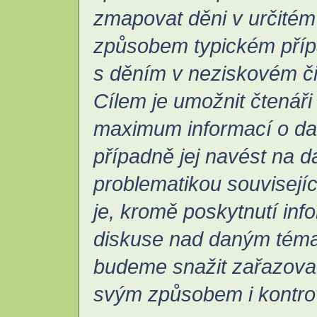
zmapovat děni v určité
způsobem typickém přípa
s děním v neziskovém č
Cílem je umožnit čtenáři
maximum informací o da
případně jej navést na da
problematikou souvisejíc
je, kromě poskytnutí inf
diskuse nad daným téma
budeme snažit zařazova
svým způsobem i kontro