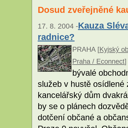
Dosud zveřejněné ka
Kauza Slév
17. 8. 2004 -
radnice?
PRAHA [
Kyjský o
Praha / Econnect
]
bývalé obchodn
služeb v hustě osídlené
kancelářský dům dvakrát 
by se o plánech dozvěděli
dotčení občané a občans