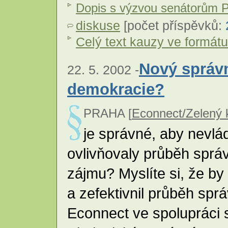
Dopis s výzvou senátorům
diskuse
[počet příspěvků:
Celý text kauzy ve formátu 
Nový správn
22. 5. 2002 -
demokracie?
PRAHA [
Econnect/Zelený 
je správné, aby nevlá
ovlivňovaly průběh sprá
zájmu? Myslíte si, že by 
a zefektivnil průběh spr
Econnect ve spolupráci