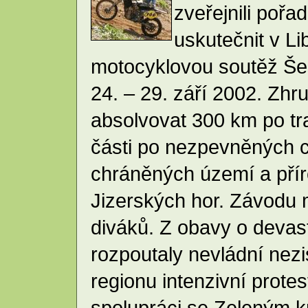
zveřejnili pořa
uskutečnit v Li
motocyklovou soutěž Šes
24. – 29. září 2002. Zh
absolvovat 300 km po tr
části po nezpevněných 
chráněných území a přír
Jizerských hor. Závodu mě
diváků. Z obavy o devasta
rozpoutaly nevládní nez
regionu intenzivní prote
spolupráci se Zeleným k