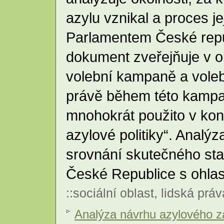
azylu vznikal a proces j
Parlamentem České repu
dokument zveřejňuje v o
volební kampaně a vole
právě během této kampa
mnohokrát použito v kont
azylové politiky“. Analý
srovnání skutečného stav
České Republice s ohla
::
sociální oblast
,
lidská práv
Analýza návrhu azylového 