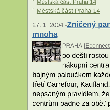
Městská část Praha 14
Městská část Praha 14
Zničený par
27. 1. 2004 -
mnoha
PRAHA [
Econnec
po dešti rostou
nákupní centra
bájným paloučkem každé
třetí Carrefour, Kaufland
nepsaným pravidlem, ž
centrům padne za oběť p