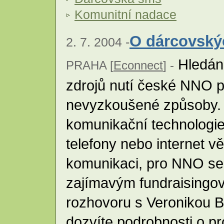
Komunitní nadace
O dárcovský
2. 7. 2004 -
Hledání
PRAHA [
Econnect
] -
zdrojů nutí české NNO 
nevyzkoušené způsoby.
komunikační technologie
telefony nebo internet vě
komunikaci, pro NNO se
zajímavým fundraisingo
rozhovoru s Veronikou B
dozvíte podrobnosti o 