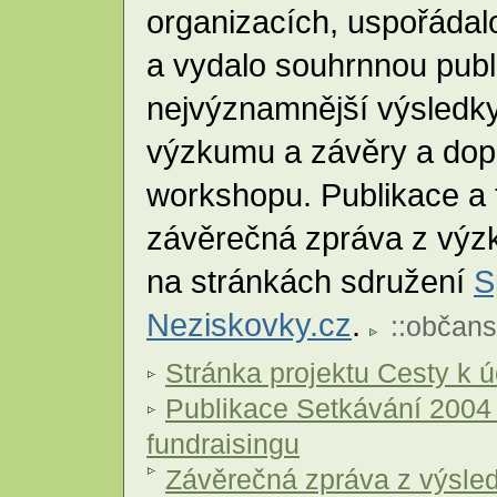
organizacích, uspořáda
a vydalo souhrnnou publi
nejvýznamnější výsledk
výzkumu a závěry a dop
workshopu. Publikace a
závěrečná zpráva z výzk
na stránkách sdružení
S
Neziskovky.cz
.
::
občans
Stránka projektu Cesty k 
Publikace Setkávání 2004
fundraisingu
Závěrečná zpráva z výsle