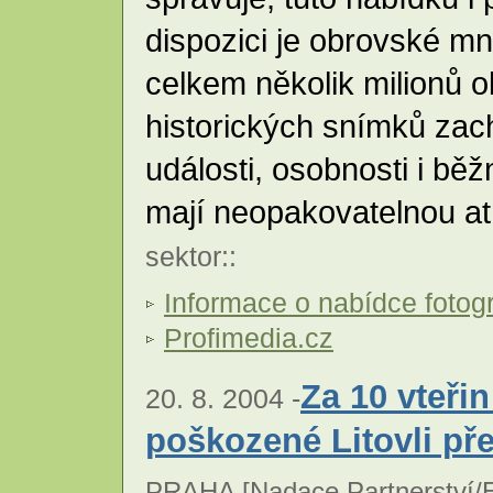
dispozici je obrovské mn
celkem několik milionů 
historických snímků zach
události, osobnosti i běž
mají neopakovatelnou a
sektor
::
Informace o nabídce fotogr
Profimedia.cz
Za 10 vteři
20. 8. 2004 -
poškozené Litovli pře
PRAHA [
Nadace Partnerství/