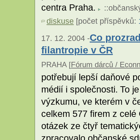
centra Praha.
::
občanský
diskuse
[počet příspěvků:
Co prozrad
17. 12. 2004 -
filantropie v ČR
PRAHA [
Fórum dárců / Econn
potřebují lepší daňové 
médií i společnosti. To j
výzkumu, ve kterém v č
celkem 577 firem z celé
otázek ze čtyř tematick
zpracovalo občanské sd