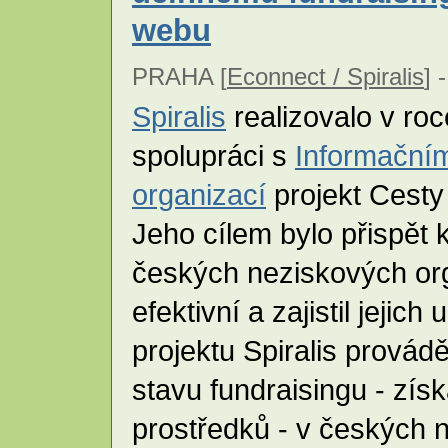
webu
PRAHA [
Econnect / Spiralis
] -
Spiralis
realizovalo v ro
spolupráci s
Informační
organizací
projekt Cesty
Jeho cílem bylo přispět 
českých neziskových org
efektivní a zajistil jejich
projektu Spiralis prová
stavu fundraisingu - zís
prostředků - v českých 