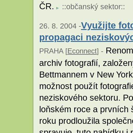
ČR.
::
občanský sektor
::
Využijte fo
26. 8. 2004 -
propagaci neziskovýc
Renomo
PRAHA [
Econnect
] -
archiv fotografií, založe
Bettmannem v New Yorku,
možnost použít fotograf
neziskového sektoru. P
loňském roce a prvních 
roku prodloužila společn
spravuje, tuto nabídku i 