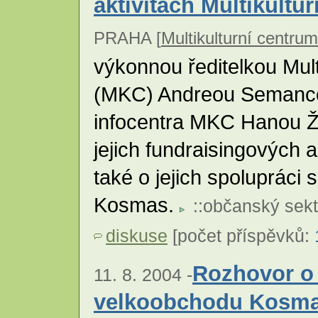
aktivitách Multikultu
PRAHA [
Multikulturní centru
výkonnou ředitelkou Mult
(MKC) Andreou Semanco
infocentra MKC Hanou Ž
jejich fundraisingových 
také o jejich spoluprác
Kosmas.
::
občanský sekt
diskuse
[počet příspěvků:
Rozhovor o 
11. 8. 2004 -
velkoobchodu Kosmas