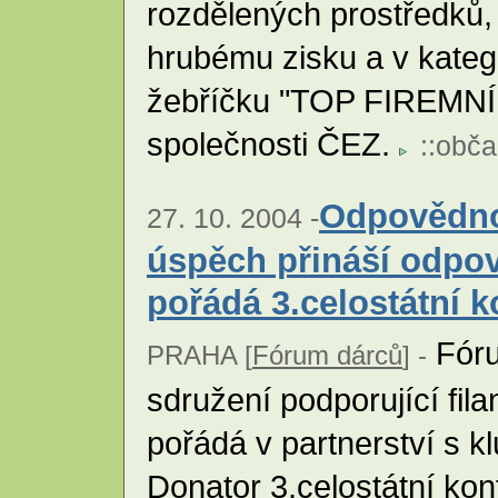
rozdělených prostředků,
hrubému zisku a v katego
žebříčku "TOP FIREMNÍ
společnosti ČEZ.
::
obča
Odpovědno
27. 10. 2004 -
úspěch přináší odpo
pořádá 3.celostátní k
Fóru
PRAHA [
Fórum dárců
] -
sdružení podporující fila
pořádá v partnerství s k
Donator 3.celostátní kon