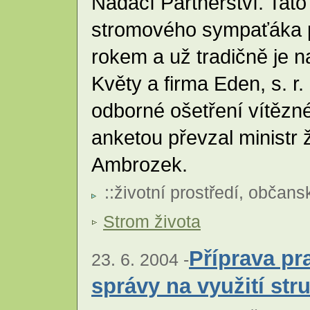
Nadací Partnerství. Tato
stromového sympaťáka pr
rokem a už tradičně je 
Květy a firma Eden, s. r.
odborné ošetření vítězn
anketou převzal ministr ž
Ambrozek.
::
životní prostředí
,
občansk
Strom života
Příprava pr
23. 6. 2004 -
správy na využití str