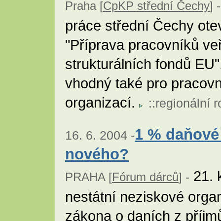
Praha [
CpKP střední Čechy
] -
práce střední Čechy otev
"Příprava pracovníků veř
strukturálních fondů EU"
vhodný také pro pracov
organizací.
::
regionální r
1 % daňové 
16. 6. 2004 -
nového?
21. 
PRAHA [
Fórum dárců
] -
nestátní neziskové orga
zákona o daních z příjmů