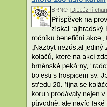
BRNO [
Diecézní char
Příspěvek na prov
získal rajhradský h
ročníku benefiční akce „
„Nazbyt nezůstal jediný 
koláčů, které na akci zd
brněnské pekárny,“ rado
bolesti s hospicem sv. J
středu 20. října se kolá
korun prodávaly nejen v 
původně, ale navíc také 