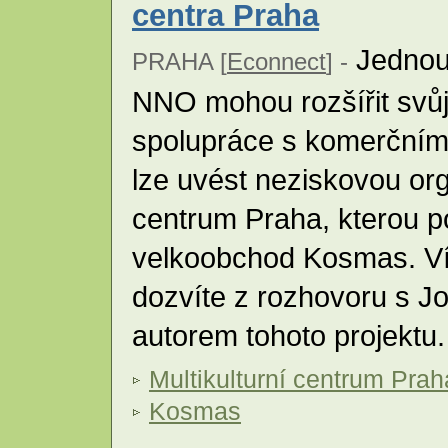
centra Praha
Jednou 
PRAHA [
Econnect
] -
NNO mohou rozšířit svůj 
spolupráce s komerčními
lze uvést neziskovou org
centrum Praha, kterou p
velkoobchod Kosmas. Víc
dozvíte z rozhovoru s J
autorem tohoto projektu
Multikulturní centrum Prah
Kosmas