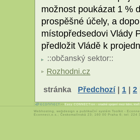
možnost poukázat 1 % d
prospěšné účely, a dopo
místopředsedovi Vlády P
předložit Vládě k projedn
::
občanský sektor
::
Rozhodni.cz
stránka
Předchozí
|
1
|
2
Easy CONNECTion
- snadné spojení mezi lidmi, kteř
Webhosting
,
webdesign
a
publikační systém Toolkit
-
Econne
Econnect,o.s.; Českomalínská 23; 160 00 Praha 6; tel: 224