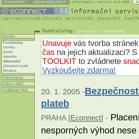
K
[
nno.ecn.cz
> fundraising ]
Novinky
Unavuje
vás tvorba strán
Fundraising
novinky
čas
na jejich aktualizaci? 
granty
stipendia
TOOLKIT
to zvládnete
snad
dárcovství
případové studie
Vyzkoušejte zdarma!
literatura
Právní servis
Práce v NNO
Bezpečnostn
20. 1. 2005 -
Vzdělávání NNO
plateb
Placení
PRAHA [
Econnect
] -
nesporných výhod nese t