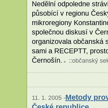
Nedělní odpoledne stráv
působící v regionu Český
mikroregiony Konstantin
společnou diskusí v Čer
organizovala občanská 
sami a RECEPTT, prosto
Černošín.
::
občanský sek
Metody prov
11. 1. 2005 -
České republice