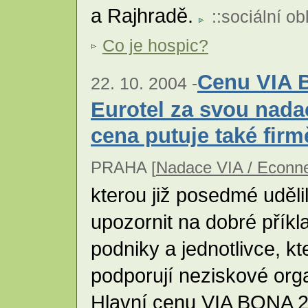
a Rajhradě.
::
sociální ob
Co je hospic?
Cenu VIA B
22. 10. 2004 -
Eurotel za svou nadac
cena putuje také fir
PRAHA [
Nadace VIA / Econn
kterou již posedmé uděl
upozornit na dobré příkl
podniky a jednotlivce, k
podporují neziskové org
Hlavní cenu VIA BONA 2