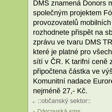
DMS znamená Donors me
společným projektem Fó
provozovatelů mobilních 
rozhodnete přispět na sb
zprávu ve tvaru DMS TR
které je platné pro všec
sítí v ČR. K tarifní cen
připočtena částka ve výš
Komunitní nadace Euror
nejméně 27,- Kč.
::
občanský sektor
::
Dárcovská sms