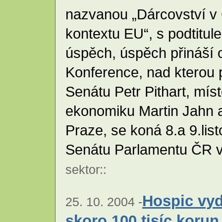
nazvanou „Dárcovství v 
kontextu EU“, s podtitu
úspěch, úspěch přináší 
Konference, nad kterou p
Senátu Petr Pithart, mís
ekonomiku Martin Jahn a
Praze, se koná 8.a 9.lis
Senátu Parlamentu ČR 
sektor
::
Hospic vyd
25. 10. 2004 -
skoro 100 tisíc korun