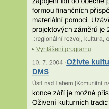
zapojení lidí do obecně 
formou finančních přísp
materiální pomoci. Uzáv
projektových záměrů je 
::
regionální rozvoj
,
kultura
,
Vyhlášení programu
Oživte kult
10. 7. 2004 -
DMS
Ústí nad Labem [
Komunitní n
konce září je možné přis
Oživení kulturních trad