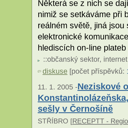
Některá se z nich se dají
nimiž se setkáváme při 
reálném světě, jiná jsou 
elektronické komunikace
hlediscích on-line plateb
::
občanský sektor
,
internet
diskuse
[počet příspěvků:
Neziskové 
11. 1. 2005 -
Konstantinolázeňska, 
sešly v Černošíně
STŘÍBRO [
RECEPTT - Region