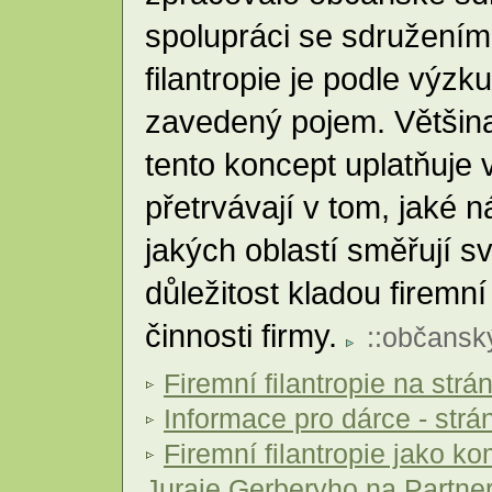
spolupráci se sdružením
filantropie je podle výzk
zavedený pojem. Většina
tento koncept uplatňuje v
přetrvávají v tom, jaké ná
jakých oblastí směřují s
důležitost kladou firemní 
činnosti firmy.
::
občanský
Firemní filantropie na str
Informace pro dárce - str
Firemní filantropie jako ko
Juraje Gerberyho na Partner