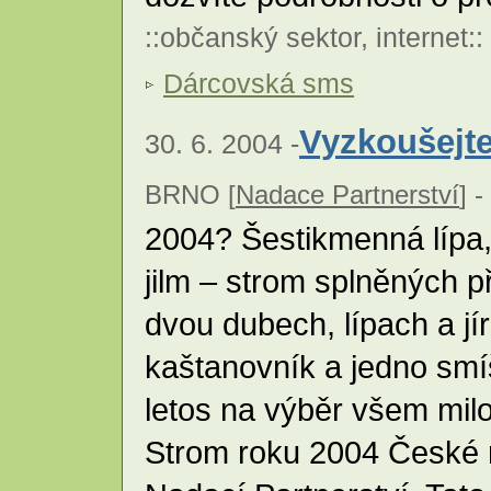
::
občanský sektor
,
internet
::
Dárcovská sms
Vyzkoušejte
30. 6. 2004 -
BRNO [
Nadace Partnerství
] -
2004? Šestikmenná lípa,
jilm – strom splněných p
dvou dubech, lípach a jír
kaštanovník a jedno sm
letos na výběr všem mil
Strom roku 2004 České 