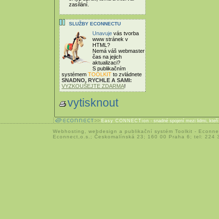
zasílání.
SLUŽBY ECONNECTU
Unavuje
vás tvorba
www stránek v
HTML?
Nemá váš webmaster
čas
na jejich
aktualizaci?
S publikačním
systémem
TOOLKIT
to zvládnete
SNADNO, RYCHLE A SAMI:
VYZKOUŠEJTE ZDARMA
!
vytisknout
Easy CONNECTion
- snadné spojení mezi lidmi, kteř
Webhosting
,
webdesign
a
publikační systém Toolkit
-
Econne
Econnect,o.s.; Českomalínská 23; 160 00 Praha 6; tel: 224