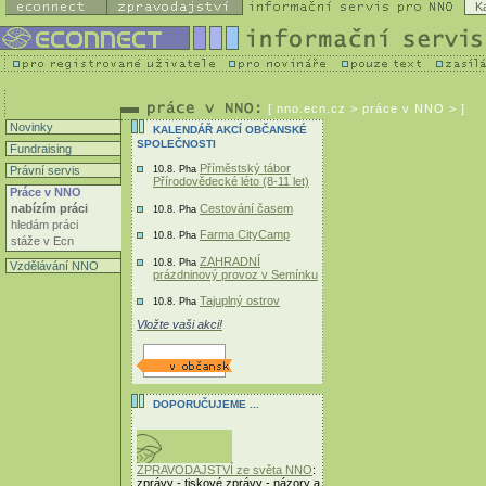
K
[
nno.ecn.cz
> práce v NNO > ]
Novinky
KALENDÁŘ AKCÍ OBČANSKÉ
SPOLEČNOSTI
Fundraising
Příměstský tábor
Právní servis
10.8. Pha
Přírodovědecké léto (8-11 let)
Práce v NNO
Cestování časem
nabízím práci
10.8. Pha
hledám práci
Farma CityCamp
10.8. Pha
stáže v Ecn
ZAHRADNÍ
10.8. Pha
Vzdělávání NNO
prázdninový provoz v Semínku
Tajuplný ostrov
10.8. Pha
Vložte vaši akci!
DOPORUČUJEME ...
ZPRAVODAJSTVÍ ze světa NNO
:
zprávy - tiskové zprávy - názory a