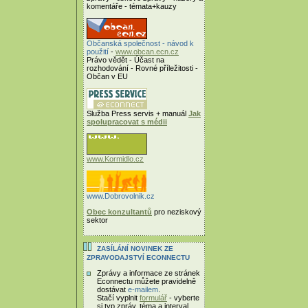
komentáře - témata+kauzy
Občanská společnost - návod k
použití
-
www.obcan.ecn.cz
Právo vědět - Účast na
rozhodování - Rovné příležitosti -
Občan v EU
Služba Press servis + manuál
Jak
spolupracovat s médii
www.Kormidlo.cz
www.Dobrovolnik.cz
Obec konzultantů
pro neziskový
sektor
ZASÍLÁNÍ NOVINEK ZE
ZPRAVODAJSTVÍ ECONNECTU
Zprávy a informace ze stránek
Econnectu můžete pravidelně
dostávat
e-mailem
.
Stačí vyplnit
formulář
- vyberte
si typ zpráv, téma a interval