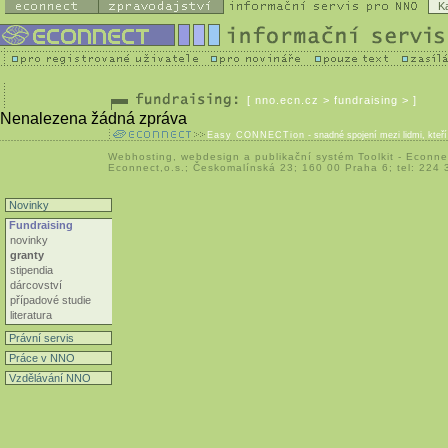
K
[
nno.ecn.cz
> fundraising > ]
Nenalezena žádná zpráva
Easy CONNECTion
- snadné spojení mezi lidmi, kteř
Webhosting
,
webdesign
a
publikační systém Toolkit
-
Econne
Econnect,o.s.; Českomalínská 23; 160 00 Praha 6; tel: 224
Novinky
Fundraising
novinky
granty
stipendia
dárcovství
případové studie
literatura
Právní servis
Práce v NNO
Vzdělávání NNO