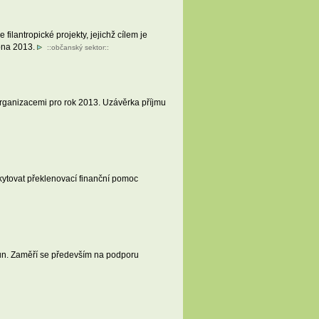
lantropické projekty, jejichž cílem je
ubna 2013.
::
občanský sektor
::
organizacemi pro rok 2013. Uzávěrka příjmu
kytovat překlenovací finanční pomoc
run. Zaměří se především na podporu