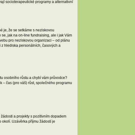
ají socioterapeutické programy a alternativní
é je, že se setkáme s neziskovou
se, jak na on-line fundraising, ale i jak Vám
webu pro neziskovou organizaci – od plánu
 i z hlediska personálních, časových a
stu osobního růstu a chybí vám průvodce?
k – čas (pro váš) růst, společného programu
žádosti a projekty s pozitivním dopadem
 okolí. Uzávěrka příjmu žádostí je