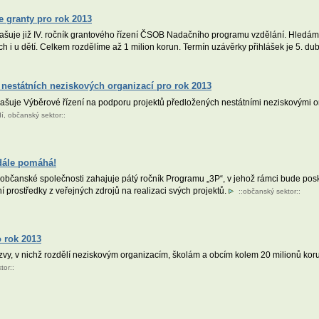
 granty pro rok 2013
uje již IV. ročník grantového řízení ČSOB Nadačního programu vzdělání. Hledáme fi
ch i u dětí. Celkem rozdělíme až 1 milion korun. Termín uzávěrky přihlášek je 5. d
nestátních neziskových organizací pro rok 2013
hlašuje Výběrové řízení na podporu projektů předložených nestátními neziskovými 
dí
,
občanský sektor
::
dále pomáhá!
bčanské společnosti zahajuje pátý ročník Programu „3P“, v jehož rámci bude pos
í prostředky z veřejných zdrojů na realizaci svých projektů.
::
občanský sektor
::
 rok 2013
vy, v nichž rozdělí neziskovým organizacím, školám a obcím kolem 20 milionů ko
tor
::