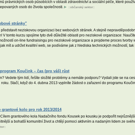
mů právnických osob působících v oblasti zdravotnictví a sociální péče, které použív
kepovaných osob do života společnosti.
::
občanský sektor
::
ebové stránky"
e představit neziskovou organizaci bez webových stránek. A stejně nepravděpodobn
 V tomto kurzu spojíme tyto dvě důležité oblasti pro neziskové organizace: Naučíte 
žností on-line fundraisingu pro neziskové organizace a projdeme proces tvorby 
 jak mít a udržet kvalitní web, se podíváme jak z hlediska technických možností, tak
program Koučink – čas (pro váš) růst
 Vedete tým lidí, řešíte složité problémy a nemáte podporu? Vydali jste se na ce
 roku. Stačí, když do 4. dubna 2013 vyplníte žádost o zařazení do programu Koučin
 grantové kolo pro rok 2013/2014
Cílem grantového kola Nadačního fondu Kousek po kousku je podpořit nejrůznější 
tnější a bohatší komunitní život a chtějí pomoci aktivním a nadaným lidem ze svého
tor
::