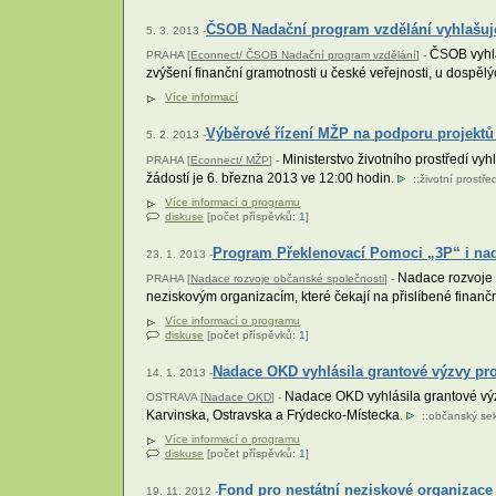
ČSOB Nadační program vzdělání vyhlašuje
5. 3. 2013 -
ČSOB vyhlaš
PRAHA [
Econnect/ ČSOB Nadační program vzdělání
] -
zvýšení finanční gramotnosti u české veřejnosti, u dospělý
Více informací
Výběrové řízení MŽP na podporu projektů 
5. 2. 2013 -
Ministerstvo životního prostředí vy
PRAHA [
Econnect/ MŽP
] -
žádostí je 6. března 2013 ve 12:00 hodin.
::
životní prostře
Více informací o programu
diskuse
[počet příspěvků:
1
]
Program Překlenovací Pomoci „3P“ i na
23. 1. 2013 -
Nadace rozvoje o
PRAHA [
Nadace rozvoje občanské společnosti
] -
neziskovým organizacím, které čekají na přislíbené finančn
Více informací o programu
diskuse
[počet příspěvků:
1
]
Nadace OKD vyhlásila grantové výzvy pro
14. 1. 2013 -
Nadace OKD vyhlásila grantové výz
OSTRAVA [
Nadace OKD
] -
Karvinska, Ostravska a Frýdecko-Místecka.
::
občanský sek
Více informací o programu
diskuse
[počet příspěvků:
1
]
Fond pro nestátní neziskové organizace
19. 11. 2012 -