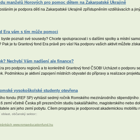
ndu manželů Horových pro pomoc dětem na Zakarpatské Ukrajině
sláním je podpora dětí na Zakarpatské Ukrajině zpřístupněním vzdělávacích a jiných 
nd Era vám s tím může pomoci
 byste poznali své sousedy? Chcete spolupracovat i s dalšími spolky a místní samo
 Pak je tu Grantový fond Era právě pro vás! Na podporu vašich aktivit můžete získ
žek? Nechybí Vám nadšení ale finance?
a pro podporu regionů a to konkrétně Grantový fond ČSOB! Ucházet o podporu se m
k. Podmínkou je aktivní zapojení místních obyvatel do přípravy a realizace projekt
romské vysokoškolské studenty otevřena
ho fondu (REF SP) vyhlásil sedmý ročník Romského mezinárodního stipendijního
 zemí včetně Česka při prezenčním studiu bakalářského, magisterského nebo d
adatele ani jeho zemí pobytu. Cílem programu je podporovat akademickou mobilitu r
í oblast
,
občanský sektor
::
 stránkách www.romaeducationfund.hu