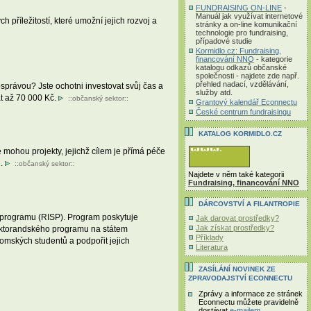
FUNDRAISING ON-LINE
-
Manuál jak využívat internetové
příležitostí, které umožní jejich rozvoj a
stránky a on-line komunikační
technologie pro fundraising,
případové studie
Kormidlo.cz: Fundraising,
financování NNO
- kategorie
katalogu odkazů občanské
společnosti - najdete zde např.
přehled nadací, vzdělávání,
správou? Jste ochotni investovat svůj čas a
služby atd.
at až 70 000 Kč.
::
občanský sektor
::
Grantový kalendář Econnectu
České centrum fundraisingu
KATALOG KORMIDLO.CZ
ohou projekty, jejichž cílem je přímá péče
u.
::
občanský sektor
::
Najdete v něm také kategorii
Fundraising, financování NNO
DÁRCOVSTVÍ A FILANTROPIE
 programu (RISP). Program poskytuje
Jak darovat prostředky?
Jak získat prostředky?
oktorandského programu na státem
Příklady
omských studentů a podpořit jejich
Literatura
ZASÍLÁNÍ NOVINEK ZE
ZPRAVODAJSTVÍ ECONNECTU
Zprávy a informace ze stránek
Econnectu můžete pravidelně
dostávat
e-mailem
.