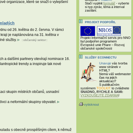
ové organizace, které se snaží o vylepšení
Stačí vyplnit
formulář
- vyberte
si typ zpráv, téma a interval
zasílání.
PROJEKT PODPOŘIL
 mladých
nu od 26. května do 2. června. V rámci
 kraji je naplánována na 31. května v
Projekt Informační servis pro NNO
lné služby.
::
občanský sektor
::
byl podpořen programem
Evropské unie Phare – Rozvoj
občanské společnosti
SLUŽBY ECONNECTU
 a dalšími partnery otevírají nominace 16.
Unavuje
vás tvorba
lantropické trendy a inspiruje tak nové
www stránek v
HTML?
Nemá váš webmaster
čas
na jejich
aktualizaci?
S publikačním
systémem
TOOLKIT
to zvládnete
kaci skupin místních občanů, usnadní
SNADNO, RYCHLE A SAMI:
VYZKOUŠEJTE ZDARMA
!
livci a neformální skupiny obyvatel.
vytisknout
 souladu s obecně prospěšným cílem, k němuž