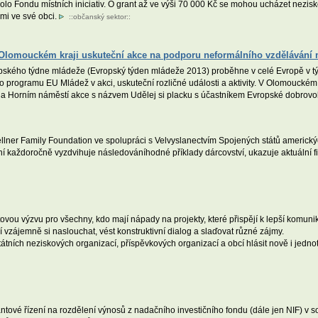
lo Fondu místních iniciativ. O grant až ve výši 70 000 Kč se mohou ucházet nezisk
mi ve své obci.
::
občanský sektor
::
Olomouckém kraji uskuteční akce na podporu neformálního vzdělávání
pského týdne mládeže (Evropský týden mládeže 2013) proběhne v celé Evropě v týd
o programu EU Mládež v akci, uskuteční rozličné události a aktivity. V Olomouckém
na Horním náměstí akce s názvem Udělej si placku s účastníkem Evropské dobrovo
ner Family Foundation ve spolupráci s Velvyslanectvím Spojených států amerických
ní každoročně vyzdvihuje následováníhodné příklady dárcovství, ukazuje aktuální fi
vou výzvu pro všechny, kdo mají nápady na projekty, které přispějí k lepší komuni
í vzájemně si naslouchat, vést konstruktivní dialog a slaďovat různé zájmy.
ních neziskových organizací, příspěvkových organizací a obcí hlásit nově i jednot
tové řízení na rozdělení výnosů z nadačního investičního fondu (dále jen NIF) v