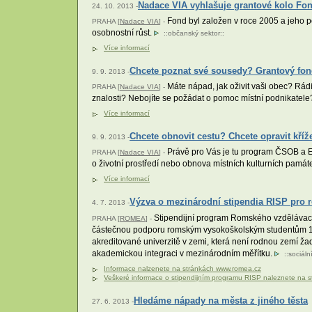
Nadace VIA vyhlašuje grantové kolo Fo
24. 10. 2013 -
Fond byl založen v roce 2005 a jeho po
PRAHA [
Nadace VIA
] -
osobnostní růst.
::
občanský sektor
::
Více informací
Chcete poznat své sousedy? Grantový fo
9. 9. 2013 -
Máte nápad, jak oživit vaši obec? Rádi
PRAHA [
Nadace VIA
] -
znalosti? Nebojíte se požádat o pomoc místní podnikatele?
Více informací
Chcete obnovit cestu? Chcete opravit kří
9. 9. 2013 -
Právě pro Vás je tu program ČSOB a Er
PRAHA [
Nadace VIA
] -
o životní prostředí nebo obnova místních kulturních památe
Více informací
Výzva o mezinárodní stipendia RISP pro 
4. 7. 2013 -
Stipendijní program Romského vzdělávací
PRAHA [
ROMEA
] -
částečnou podporu romským vysokoškolským studentům 16
akreditované univerzitě v zemi, která není rodnou zemí ž
akademickou integraci v mezinárodním měřítku.
::
sociáln
Informace nalzenete na stránkách www.romea.cz
Veškeré informace o stipendijním programu RISP naleznete na
Hledáme nápady na města z jiného těsta
27. 6. 2013 -