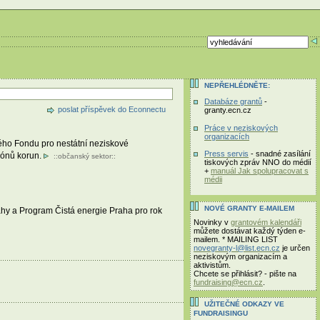
NEPŘEHLÉDNĚTE:
Databáze grantů
-
poslat příspěvek do Econnectu
granty.ecn.cz
Práce v neziskových
organizacích
ného Fondu pro nestátní neziskové
Press servis
- snadné zasílání
iónů korun.
::
občanský sektor
::
tiskových zpráv NNO do médií
+
manuál Jak spolupracovat s
médii
NOVÉ GRANTY E-MAILEM
rahy a Program Čistá energie Praha pro rok
Novinky v
grantovém kalendáři
můžete dostávat každý týden e-
mailem. * MAILING LIST
novegranty-l@list.ecn.cz
je určen
neziskovým organizacím a
aktivistům.
Chcete se přihlásit? - pište na
fundraising@ecn.cz
.
UŽITEČNÉ ODKAZY VE
FUNDRAISINGU