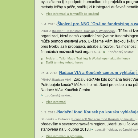
byla zřízena tj. k podpoře humanitárních projektů a progra
metody léčby a péče, směřující k integraci duševně hendi
Více informací a formuláře ke stažení
Školení pro NNO "On-line fundraising a w
5. 4. 2013 -
Těžko si lz
PRAHA [
Mulder :: Tailor Made Training & Workshops
] -
organizací, která nemá zapotřebí zabývat se fundraisingem!
může pomoci efektivní web. Ukážeme Vám širokou škálu mo
přes tvorbu až k propagaci, údržbě a rozvoji. Na možnosti,
finančních možností Vaší organizace.
::
občanský sektor
::
Mulder :: Tailor Made Training & Workshops - aktuální kurzy
Další termíny tohoto kurzu
Nadace VIA a Koučink centrum vyhlašují 
26. 3. 2013 -
Zapalujete? Ale kdo pomáhá hořet Vám?
PRAHA [
Nadace VIA
] -
Potřebujete kouče? Můžete ho mít. Sami pro sebe a na půl
Nadace VIA a Koučink Centra.
::
občanský sektor
::
Více informací
Nadační fond Kousek po kousku vyhlašuje
5. 3. 2013 -
Studénka – Butovice [
Econnect/ Nadační fond Kousek po kousku
] -
především v severomoravském regionu, které usilují o kvali
stanovena na 5. dubna 2013.
::
sociální oblast
,
občanský sek
Více informací o programu