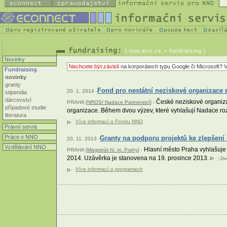
[
nno.ecn.cz
> fundraising ]
Novinky
Nechcete být závislí
na korporátech typu Google či Microsoft? V
Fundraising
novinky
granty
Fond pro nestátní neziskové organizace 
20. 1. 2014 -
stipendia
dárcovství
České neziskové organizac
PRAHA [
NROS/ Nadace Partnerství
] -
případové studie
organizace. Během dvou výzev, které vyhlašují Nadace ro
literatura
Více informací o Fondu NNO
Právní servis
Práce v NNO
Granty na podporu projektů ke zlepšení 
20. 11. 2013 -
Vzdělávání NNO
Hlavní město Praha vyhlašuje g
PRAHA [
Magistrát hl. m. Prahy
] -
2014. Uzávěrka je stanovena na 19. prosince 2013.
::
ži
Více informací o programech