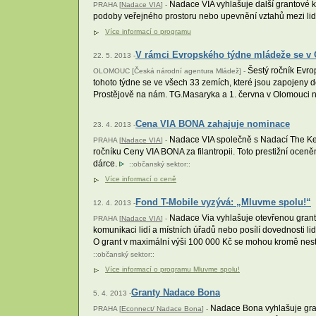
Nadace VIA vyhlašuje další grantové ko
PRAHA [
Nadace VIA
] -
podoby veřejného prostoru nebo upevnění vztahů mezi lid
Více informací o programu
V rámci Evropského týdne mládeže se v 
22. 5. 2013 -
Šestý ročník Evro
OLOMOUC [Česká národní agentura Mládež] -
tohoto týdne se ve všech 33 zemích, které jsou zapojeny d
Prostějově na nám. TG.Masaryka a 1. června v Olomouci 
Cena VIA BONA zahajuje nominace
23. 4. 2013 -
Nadace VIA společně s Nadací The Kell
PRAHA [
Nadace VIA
] -
ročníku Ceny VIA BONA za filantropii. Toto prestižní oceně
dárce.
::
občanský sektor
::
Více informací o ceně
Fond T-Mobile vyzývá: „Mluvme spolu!“
12. 4. 2013 -
Nadace Via vyhlašuje otevřenou granto
PRAHA [
Nadace VIA
] -
komunikaci lidí a místních úřadů nebo posílí dovednosti lid
O grant v maximální výši 100 000 Kč se mohou kromě nestát
::
občanský sektor
::
Více informací o programu Mluvme spolu!
Granty Nadace Bona
5. 4. 2013 -
Nadace Bona vyhlašuje gran
PRAHA [
Econnect/ Nadace Bona
] -