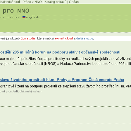
Kalendář akcí
|
Práce v NNO
|
Katalog odkazů
|
Občan
yužijte služeb
Ecn studia
, které nabízí
e-mail
,
cloud
a
další služby
.
rozdělí 205 miliónů korun na podporu aktivit občanské společnosti
e mají opět příležitost čerpat prostředky na realizaci svých projektů z nově zříze
zvoje občanské společnosti (NROS) a Nadace Partnerství, bude rozděleno 205 mil
stavu životního prostředí hl.m. Prahy a Program Čistá energie Praha
rantové řízení na podporu projektů ke zlepšení stavu životního prostředí hl. m. P
votní prostředí
,
občanský sektor
::