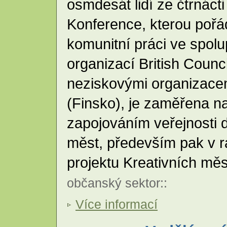
osmdesát lidí ze čtrnáct
Konference, kterou poř
komunitní práci ve spolu
organizací British Counc
neziskovými organizace
(Finsko), je zaměřena na
zapojováním veřejnosti 
měst, především pak v 
projektu Kreativních mě
občanský sektor
::
Více informací