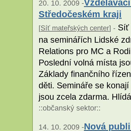
Vzdělávací
20. 10. 2009 -
Středočeském kraji
Síť
[
Síť mateřských center
] -
na seminářích Lidské zd
Relations pro MC a Rod
Poslední volná místa jso
Základy finančního říze
děti. Semináře se konají
jsou zcela zdarma. Hlídán
::
občanský sektor
::
Nová publik
14. 10. 2009 -