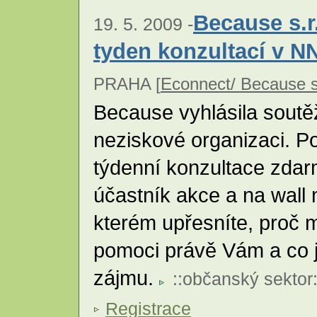
Because s.r
19. 5. 2009 -
tyden konzultací v 
PRAHA [
Econnect/ Because s.
Because vyhlásila soutěž
neziskové organizaci. P
týdenní konzultace zdarma
účastník akce a na wall 
kterém upřesníte, proč
pomoci právě Vám a co j
zájmu.
::
občanský sektor
Registrace