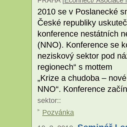
PRAHA [
Econnect/ Asociace
2010 se v Poslanecké 
České republiky uskuteč
konference nestátních n
(NNO). Konference se k
neziskový sektor pod ná
regionech“ s mottem
„Krize a chudoba – nové ú
NNO“. Konference začín
sektor
::
Pozvánka