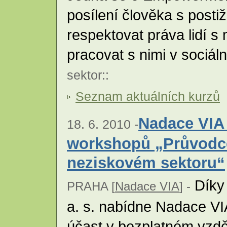
posílení člověka s posti
respektovat práva lidí s
pracovat s nimi v sociál
sektor
::
Seznam aktuálních kurzů
Nadace VIA 
18. 6. 2010 -
workshopů „Průvodce
neziskovém sektoru“
Díky 
PRAHA [
Nadace VIA
] -
a. s. nabídne Nadace VIA
účast v bezplatném vzd