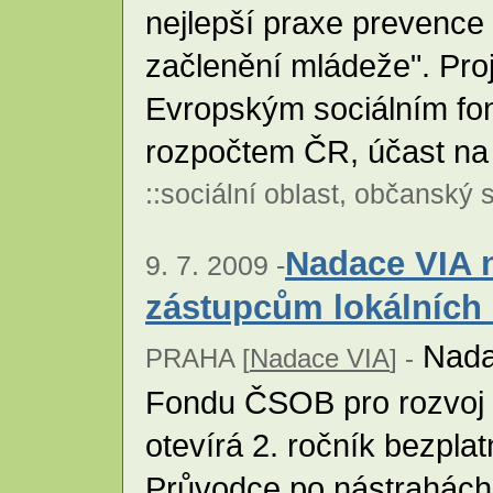
nejlepší praxe prevence k
začlenění mládeže". Proj
Evropským sociálním fo
rozpočtem ČR, účast na 
::
sociální oblast
,
občanský s
Nadace VIA n
9. 7. 2009 -
zástupcům lokálníc
Nadac
PRAHA [
Nadace VIA
] -
Fondu ČSOB pro rozvoj 
otevírá 2. ročník bezpl
Průvodce po nástrahách