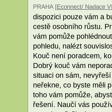
PRAHA [
Econnect/ Nadace V
dispozici pouze vám a 
cestě osobního růstu. P
vám pomůže pohlédnout 
pohledu, nalézt souvislost
Kouč není poradcem, ko
Dobrý kouč vám neporadí,
situaci on sám, nevyřeš
neřekne, co byste měli 
toho vám pomůže, abyste
řešení. Naučí vás použív