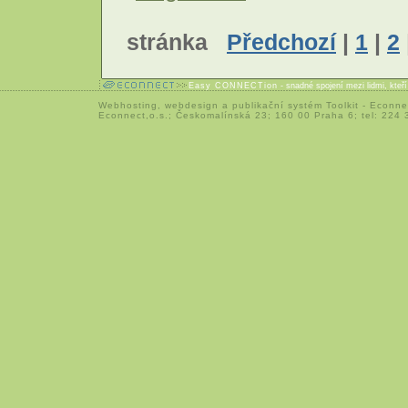
stránka
Předchozí
|
1
|
2
Easy CONNECTion
- snadné spojení mezi lidmi, kteř
Webhosting
,
webdesign
a
publikační systém Toolkit
-
Econne
Econnect,o.s.; Českomalínská 23; 160 00 Praha 6; tel: 224