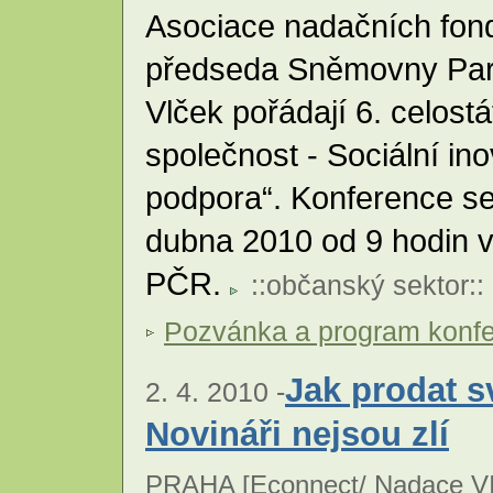
Asociace nadačních fond
předseda Sněmovny Parl
Vlček pořádají 6. celost
společnost - Sociální ino
podpora“. Konference se
dubna 2010 od 9 hodin
PČR.
::
občanský sektor
::
Pozvánka a program konf
Jak prodat 
2. 4. 2010 -
Novináři nejsou zlí
PRAHA [
Econnect/ Nadace V