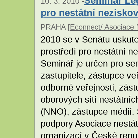
Seminář Leg
10. 3. 2010 -
pro nestátní nezisko
PRAHA [
Econnect/ Asociace
2010 se v Senátu uskute
prostředí pro nestátní n
Seminář je určen pro sen
zastupitele, zástupce ve
odborné veřejnosti, zást
oborových sítí nestátní
(NNO), zástupce médií. 
podpory Asociace nestá
organizací v České repu