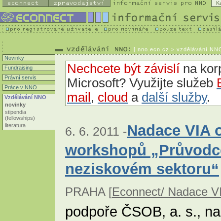
K
[
nno.ecn.cz
> vzdělávání NNO
Novinky
Nechcete být závislí
na korp
Fundraising
Právní servis
Microsoft? Využijte služeb
Práce v NNO
mail
,
cloud
a
další služby
.
Vzdělávání NNO
novinky
stipendia
(fellowships)
Nadace VIA o
literatura
6. 6. 2011 -
workshopů „Průvodce
neziskovém sektoru“
PRAHA [
Econnect/ Nadace V
podpoře ČSOB, a. s., n