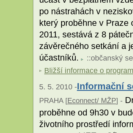
po nástrahách v nezisko
který proběhne v Praze 
2011, sestává z 8 páteč
závěrečného setkání a j
účastníků.
::
občanský se
Bližší informace o progra
Informační 
5. 5. 2010 -
Dn
PRAHA [
Econnect/ MŽP
] -
proběhne od 9h30 v bud
životního prostředí info