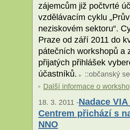
zájemcům již počtvrté ú
vzdělávacím cyklu „Prů
neziskovém sektoru“. Cy
Praze od září 2011 do k
pátečních workshopů a 
přijatých přihlášek vybe
účastníků.
::
občanský se
Další informace o worksh
Nadace VIA
18. 3. 2011 -
Centrem přichází s 
NNO