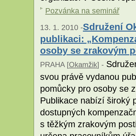
Pozvánka na seminář
Sdružení O
13. 1. 2010 -
publikaci: „Kompenz
osoby se zrakovým p
Sdružen
PRAHA [
Okamžik
] -
svou právě vydanou pub
pomůcky pro osoby se z
Publikace nabízí široký 
dostupných kompenzačn
s těžkým zrakovým posti
určena pracovníkům úřad