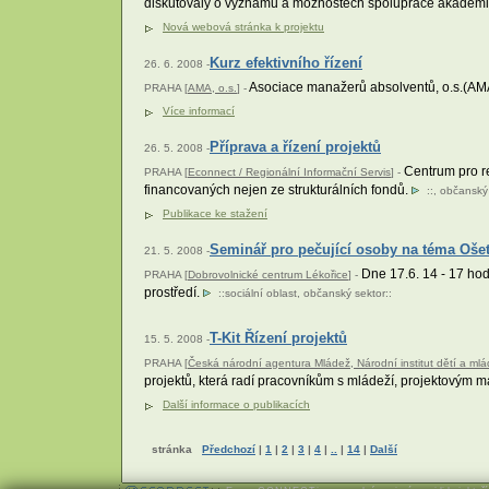
diskutovaly o významu a možnostech spolupráce akademick
Nová webová stránka k projektu
Kurz efektivního řízení
26. 6. 2008 -
Asociace manažerů absolventů, o.s.(AMA,
PRAHA [
AMA, o.s.
] -
Více informací
Příprava a řízení projektů
26. 5. 2008 -
Centrum pro re
PRAHA [
Econnect / Regionální Informační Servis
] -
financovaných nejen ze strukturálních fondů.
::,
občanský 
Publikace ke stažení
Seminář pro pečující osoby na téma Oš
21. 5. 2008 -
Dne 17.6. 14 - 17 ho
PRAHA [
Dobrovolnické centrum Lékořice
] -
prostředí.
::
sociální oblast
,
občanský sektor
::
T-Kit Řízení projektů
15. 5. 2008 -
PRAHA [
Česká národní agentura Mládež, Národní institut dětí a m
projektů, která radí pracovníkům s mládeží, projektovým
Další informace o publikacích
stránka
Předchozí
|
1
|
2
|
3
|
4
|
..
|
14
|
Další