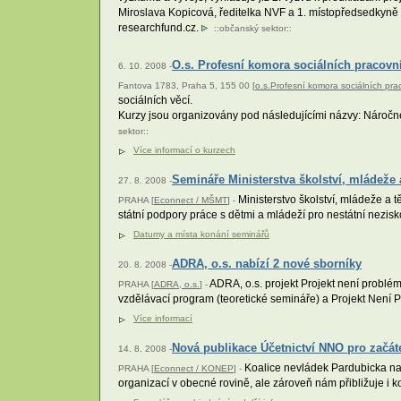
Miroslava Kopicová, ředitelka NVF a 1. místopředsedkyně
researchfund.cz.
::
občanský sektor
::
O.s. Profesní komora sociálních pracovn
6. 10. 2008 -
Fantova 1783, Praha 5, 155 00 [
o.s.Profesní komora sociálních pra
sociálních věcí.
Kurzy jsou organizovány pod následujícími názvy: Náročn
sektor
::
Více informací o kurzech
Semináře Ministerstva školství, mládeže 
27. 8. 2008 -
Ministerstvo školství, mládeže a 
PRAHA [
Econnect / MŠMT
] -
státní podpory práce s dětmi a mládeží pro nestátní nezis
Datumy a místa konání seminářů
ADRA, o.s. nabízí 2 nové sborníky
20. 8. 2008 -
ADRA, o.s. projekt Projekt není problé
PRAHA [
ADRA, o.s.
] -
vzdělávací program (teoretické semináře) a Projekt Není
Více informací
Nová publikace Účetnictví NNO pro začáte
14. 8. 2008 -
Koalice nevládek Pardubicka nabí
PRAHA [
Econnect / KONEP
] -
organizací v obecné rovině, ale zároveň nám přibližuje i k