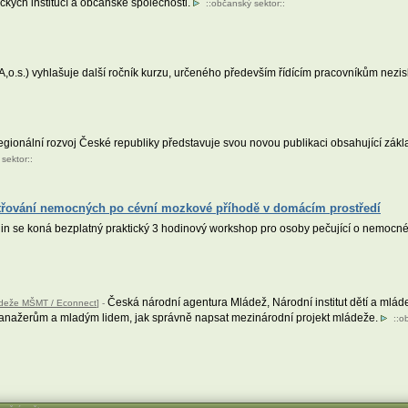
ých institucí a občanské společnosti.
::
občanský sektor
::
o.s.) vyhlašuje další ročník kurzu, určeného především řídícím pracovníkům nezi
gionální rozvoj České republiky představuje svou novou publikaci obsahující základ
sektor
::
etřování nemocných po cévní mozkové příhodě v domácím prostředí
din se koná bezplatný praktický 3 hodinový workshop pro osoby pečující o nemoc
Česká národní agentura Mládež, Národní institut dětí a mlád
ládeže MŠMT / Econnect
] -
 manažerům a mladým lidem, jak správně napsat mezinárodní projekt mládeže.
::
ob