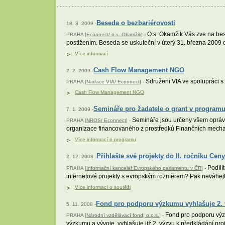
Beseda o bezbariérovosti
18. 3. 2009 -
O.s. Okamžik Vás zve na bes
PRAHA [
Econnect/ o.s. Okamžik
] -
postižením. Beseda se uskuteční v úterý 31. března 2009 
Více informací
Cash Flow Management NGO
2. 2. 2009 -
Sdružení VIA ve spolupráci 
PRAHA [
Nadace VIA/ Econnect
] -
Cash Flow Management NGO
Semináře pro žadatele o grant v program
7. 1. 2009 -
Semináře jsou určeny všem oprávně
PRAHA [
NROS/ Econnect
] -
organizace financovaného z prostředků Finančních mec
Více informací o programu
Přihlašte své projekty do II. ročníku Cen
2. 12. 2008 -
Podílí
PRAHA [
Informační kancelář Evropského parlamentu v ČR
] -
internetové projekty s evropským rozměrem? Pak neváhejte
Více informací o soutěži
Fond pro podporu výzkumu vyhlašuje 2. v
5. 11. 2008 -
Fond pro podporu výzku
PRAHA [
Národní vzdělávací fond, o.p.s.
] -
výzkumu a vývoje, vyhlašuje již 2. výzvu k předkládání proj