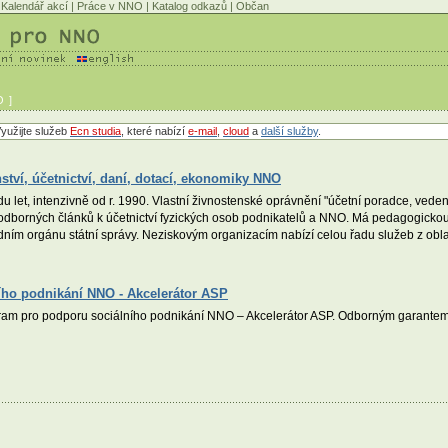
Kalendář akcí
|
Práce v NNO
|
Katalog odkazů
|
Občan
 ]
yužijte služeb
Ecn studia
, které nabízí
e-mail
,
cloud
a
další služby
.
tví, účetnictví, daní, dotací, ekonomiky NNO
let, intenzivně od r. 1990. Vlastní živnostenské oprávnění "účetní poradce, vedení ú
 odborných článků k účetnictví fyzických osob podnikatelů a NNO. Má pedagogickou 
tředním orgánu státní správy. Neziskovým organizacím nabízí celou řadu služeb z obl
ího podnikání NNO - Akcelerátor ASP
ram pro podporu sociálního podnikání NNO – Akcelerátor ASP. Odborným garantem