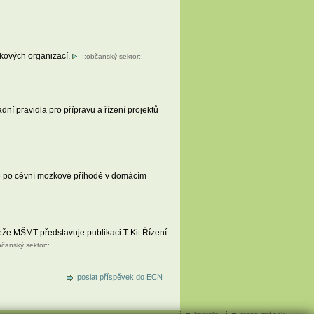
skových organizací.
::
občanský sektor
::
ní pravidla pro přípravu a řízení projektů
né po cévní mozkové příhodě v domácím
eže MŠMT představuje publikaci T-Kit Řízení
čanský sektor
::
poslat příspěvek do ECN