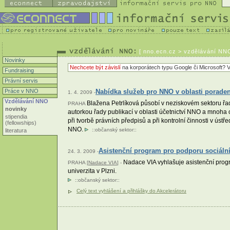
[
nno.ecn.cz
> vzdělávání NNO
Novinky
Nechcete být závislí
na korporátech typu Google či Microsoft? V
Fundraising
Právní servis
Práce v NNO
Nabídka služeb pro NNO v oblasti poradens
1. 4. 2009 -
Vzdělávání NNO
Blažena Petrlíková působí v neziskovém sektoru řadu 
PRAHA
novinky
autorkou řady publikací v oblasti účetnictví NNO a mnoha
stipendia
při tvorbě právních předpisů a při kontrolní činnosti v ús
(fellowships)
NNO.
::
občanský sektor
::
literatura
Asistenční program pro podporu sociáln
24. 3. 2009 -
Nadace VIA vyhlašuje asistenční prog
PRAHA [
Nadace VIA
] -
univerzita v Plzni.
::
občanský sektor
::
Celý text vyhlášení a přihlášky do Akcelerátoru