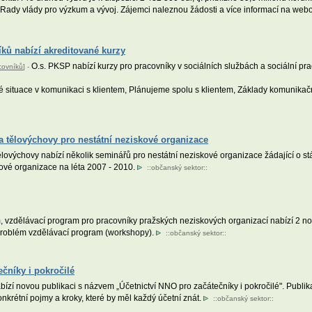
 Rady vlády pro výzkum a vývoj. Zájemci naleznou žádosti a více informací na we
íků nabízí akreditované kurzy
O.s. PKSP nabízí kurzy pro pracovníky v sociálních službách a sociální pr
covníků
] -
é situace v komunikaci s klientem, Plánujeme spolu s klientem, Základy komunikač
a tělovýchovy pro nestátní neziskové organizace
tělovýchovy nabízí několik seminářů pro nestátní neziskové organizace žádající o 
kové organizace na léta 2007 - 2010.
::
občanský sektor
::
m, vzdělávací program pro pracovníky pražských neziskových organizací nabízí 2 n
 Problém vzdělávací program (workshopy).
::
občanský sektor
::
čníky i pokročilé
zí novou publikaci s názvem „Účetnictví NNO pro začátečníky i pokročilé". Publik
onkrétní pojmy a kroky, které by měl každý účetní znát.
::
občanský sektor
::