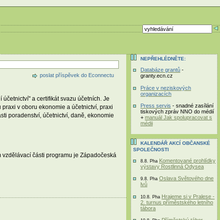
NEPŘEHLÉDNĚTE:
Databáze grantů
-
poslat příspěvek do Econnectu
granty.ecn.cz
Práce v neziskových
organizacích
četnictví" a certifikát svazu účetních. Je
Press servis
- snadné zasílání
praxi v oboru ekonomie a účetnictví, praxi
tiskových zpráv NNO do médií
asti poradenství, účetnictví, daně, ekonomie
+
manuál Jak spolupracovat s
médii
KALENDÁŘ AKCÍ OBČANSKÉ
SPOLEČNOSTI
 vzdělávací části programu je Západočeská
Komentované prohlídky
8.8. Pha
výstavy Rostlinná Odysea
Oslava Světového dne
9.8. Pha
lvů
Hrajeme si v Pralese -
10.8. Pha
2. turnus příměstského letního
tábora