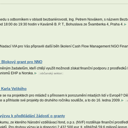
edu s odborníkem v oblasti bezbariérovosti, Ing. Petrem Novákem, s názvem Bezb
od 18:00 do 19:30 hodin v Kavárně B. P. T., Bohuslava ze Švamberka 4, Praha 4.
s Nadací VIA pro Vás připravili další běh školení Cash Flow Management NGO Fin
u Blokový grant pro NNO
ným žadatelům, kteří chtějí využít možnosti získat finanční podporu z prostředků
hanismů EHP a Norska.
::
občanský sektor
::
y Karla Velikého
te se na projektech pro mládež s přínosem k porozumění mladých lidí v Evropě? Dě
 a přihlaste své projekty do druhého ročníku soutěže, a to do 16. ledna 2009.
::
ýzvu k předkládání žádostí o granty
mu, ze kterého Národní vzdělávací fond, o.p.s. (NVF) rozděluje finanční prostředk
ektů. Pro druhou výzvu je k dispozici 2 432 500 eur, tj. přibližně 59,6 milionů koru