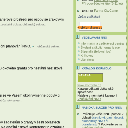
Příměstský tábor
10.8. Pha
Přírodovědecké léto (8-11 let)
Farma CityCamp
10.8. Pha
Vložte vaši akci!
ariérové prostředí pro osoby se zrakovým
::
sociální oblast
,
občanský sektor
::
VZDĚLÁVÁNÍ NNO
Informační a vzdělávací centra
anční plánování NNO.
::
občanský sektor
::
Školení a školící organizace
Stipendia (fellowships)
Knihovny
Literatura
 Blokového grantu pro nestátní neziskové
KATALOG KORMIDLO
www.Kormidlo.cz
Katalog odkazů občanské
společnosti
jí se ve Vašem okolí výměnné pobyty či
Najdete v něm také kategorii
Vzdělávání NNO
občanský sektor
::
NABÍDKA SLUŽEB PRO NNO:
Potřebuje vaše NNO pomoc v
oblasti
účetnictví, daní, dotací,
ekonomiky NNO či
y žadatelům o granty v šesti oblastech
poradenství
? Podívejte se na
n. Na dnešní tiskové konferenci to oznámila
nabídku služeb