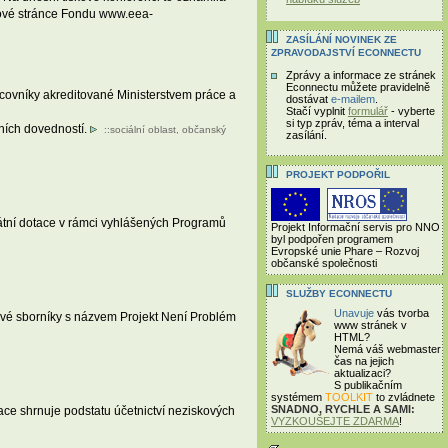
bové stránce Fondu www.eea-
ZASÍLÁNÍ NOVINEK ZE
ZPRAVODAJSTVÍ ECONNECTU
Zprávy a informace ze stránek
Econnectu můžete pravidelně
acovníky akreditované Ministerstvem práce a
dostávat
e-mailem
.
Stačí vyplnit
formulář
- vyberte
si typ zpráv, téma a interval
ních dovedností.
::
sociální oblast
,
občanský
zasílání.
PROJEKT PODPOŘIL
státní dotace v rámci vyhlášených Programů
Projekt Informační servis pro NNO
byl podpořen programem
Evropské unie Phare – Rozvoj
občanské společnosti
SLUŽBY ECONNECTU
Unavuje
vás tvorba
ové sborníky s názvem Projekt Není Problém
www stránek v
HTML?
Nemá váš webmaster
čas
na jejich
aktualizaci?
S publikačním
systémem
TOOLKIT
to zvládnete
SNADNO, RYCHLE A SAMI:
ace shrnuje podstatu účetnictví neziskových
VYZKOUŠEJTE ZDARMA
!