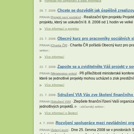
Formulář pro objednání a další informace
Chcete se dozvědět jak úspěšně zrealizo
28. 7. 2008 -
Realizační tým projektu Projek
PRAHA [
Projekt není problém
] -
projektu, který se uskuteční 8. 8. 2008 od 1 hodin ve vel
Více informací o projektu
Obecný kurz pro pracovníky sociálních sl
23. 7. 2008 -
Charita ČR pořádá Obecný kurz pro praco
PRAHA [
Charita ČR
] -
sektor
::
Více informací
Zapojte se a zviditelněte Váš projekt v s
22. 7. 2008 -
Při příležitosti ministerské konf
PRAHA [
Ministerstvo vnitra
] -
které se jednotlivé projekty mohou ucházet o zisk prestiž
Více informací
Sdružení VIA Vás zve školení finančního 
21. 7. 2008 -
Zlepšete finanční řízení Vaší organiz
PRAHA [
Sdružení VIA
] -
jednotlivých projektů.
::
občanský sektor
::
Více informací o školení
Rozvíjení spolupráce mezi nevládními or
4. 7. 2008 -
Dne 25. června 2008 se v prostorách So
PRAHA [
Zelený kruh
] -