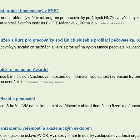
vat projekt financovaný z ESF?
t není problém (vzdělávací program pro pracovníky pražských NNO) zve všechny ko
ké aule vzdělávacího institutu CHČR, Máchova 7, Praha 2.
::
občanský sektor
::
užeb a Kurz pro pracovníky sociálních služeb s profilací pečovatelka, o
vníky v sociálních službách a Kurz s profilací na výkon funkce pečovatel/ka, osob
outěži e-Inclusion Awards!
erence k e-Inclusion (začleňování občanů do informační společnosti) vyhlašuje Evro
ního ocenění.
::
internet
,
občanský sektor
::
řízení a plánování
ace. Sdružení VIA nabízí komplexní vzdělávaní v oblasti finančního řízení a plánová
ganizacemi, veřejností a akademickým sektorem
ciologického ústavu AV ČR, v.v.i. sešly téměř tři desítky zástupců nevládních org