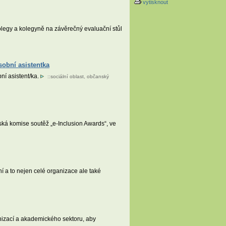
vytisknout
legy a kolegyně na závěrečný evaluační stůl
sobní asistentka
ní asistent/ka.
::
sociální oblast
,
občanský
pská komise soutěž „e-Inclusion Awards“, ve
ní a to nejen celé organizace ale také
anizací a akademického sektoru, aby