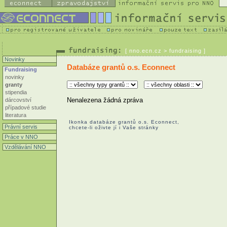
[
nno.ecn.cz
> fundraising ]
Novinky
Databáze grantů o.s. Econnect
Fundraising
novinky
granty
stipendia
Nenalezena žádná zpráva
dárcovství
případové studie
literatura
Ikonka databáze grantů o.s. Econnect,
Právní servis
chcete-li oživte jí i Vaše stránky
Práce v NNO
Vzdělávání NNO