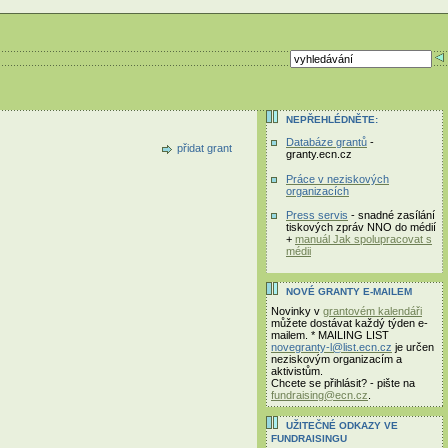
NEPŘEHLÉDNĚTE:
Databáze grantů
-
přidat grant
granty.ecn.cz
Práce v neziskových
organizacích
Press servis
- snadné zasílání
tiskových zpráv NNO do médií
+
manuál Jak spolupracovat s
médii
NOVÉ GRANTY E-MAILEM
Novinky v
grantovém kalendáři
můžete dostávat každý týden e-
mailem. * MAILING LIST
novegranty-l@list.ecn.cz
je určen
neziskovým organizacím a
aktivistům.
Chcete se přihlásit? - pište na
fundraising@ecn.cz
.
UŽITEČNÉ ODKAZY VE
FUNDRAISINGU