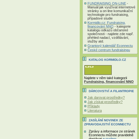
FUNDRAISING ON-LINE
-
Manuál jak využívat internetové
stránky a on-line komunikační
technologie pro fundraising,
případové studie
Kormidlo.cz: Fundraising,
financování NNO
- kategorie
katalogu odkazů občanské
společnosti - najdete zde např.
přehled nadací, vzdělávání,
služby atd.
Grantový kalendář Econnectu
České centrum fundraisingu
KATALOG KORMIDLO.CZ
Najdete v něm také kategorii
Fundraising, financování NNO
DÁRCOVSTVÍ A FILANTROPIE
Jak darovat prostředky?
Jak získat prostředky?
Příklady
Literatura
ZASÍLÁNÍ NOVINEK ZE
ZPRAVODAJSTVÍ ECONNECTU
Zprávy a informace ze stránek
Econnectu můžete pravidelně
dostávat
e-mailem
.