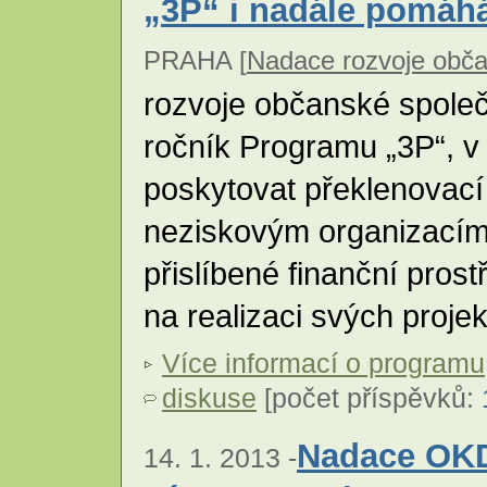
„3P“ i nadále pomáh
PRAHA [
Nadace rozvoje obča
rozvoje občanské společ
ročník Programu „3P“, v
poskytovat překlenovací
neziskovým organizacím,
přislíbené finanční pros
na realizaci svých proje
Více informací o programu
diskuse
[počet příspěvků:
Nadace OKD
14. 1. 2013 -