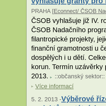
vyhlašuje granty pro
PRAHA [
Econnect/ ČSOB Nad
ČSOB vyhlašuje již IV. r
ČSOB Nadačního progra
filantropické projekty, je
finanční gramotnosti u č
dospělých i u dětí. Celk
korun. Termín uzávěrky p
2013.
::
občanský sektor
::
Více informací
Výběrové ří
5. 2. 2013 -