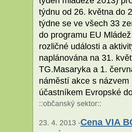
týden mládeže 2013) pr
týdnu od 26. května do 2
týdne se ve všech 33 ze
do programu EU Mládež 
rozličné události a aktiv
naplánována na 31. květ
TG.Masaryka a 1. červn
náměstí akce s názvem U
účastníkem Evropské do
::
občanský sektor
::
Cena VIA B
23. 4. 2013 -