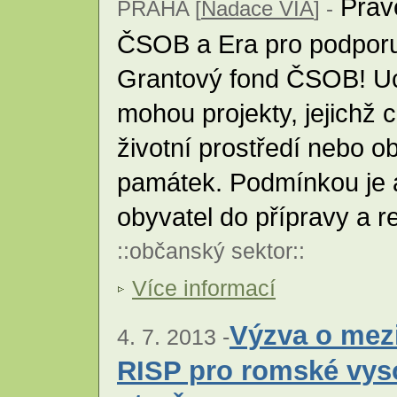
Právě
PRAHA [
Nadace VIA
] -
ČSOB a Era pro podporu
Grantový fond ČSOB! Uc
mohou projekty, jejichž 
životní prostředí nebo o
památek. Podmínkou je a
obyvatel do přípravy a r
::
občanský sektor
::
Více informací
Výzva o mezi
4. 7. 2013 -
RISP pro romské vys