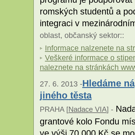
romských studentů a pod
integraci v mezinárodní
oblast
,
občanský sektor
::
Informace nalzenete na s
Veškeré informace o stip
naleznete na stránkách ww
Hledáme ná
27. 6. 2013 -
jiného těsta
Nadac
PRAHA [
Nadace VIA
] -
grantové kolo Fondu míst
ve výši 70 000 Kč se m