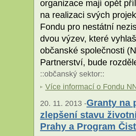
organizace mají opět pří
na realizaci svých proje
Fondu pro nestátní nez
dvou výzev, které vyhla
občanské společnosti 
Partnerství, bude rozdě
::
občanský sektor
::
Více informací o Fondu N
Granty na 
20. 11. 2013 -
zlepšení stavu životn
Prahy a Program Čist