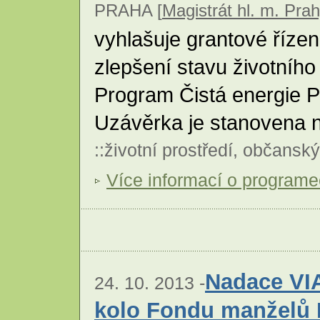
PRAHA [
Magistrát hl. m. Pra
vyhlašuje grantové řízen
zlepšení stavu životního 
Program Čistá energie P
Uzávěrka je stanovena n
::
životní prostředí
,
občanský
Více informací o program
Nadace VIA
24. 10. 2013 -
kolo Fondu manželů