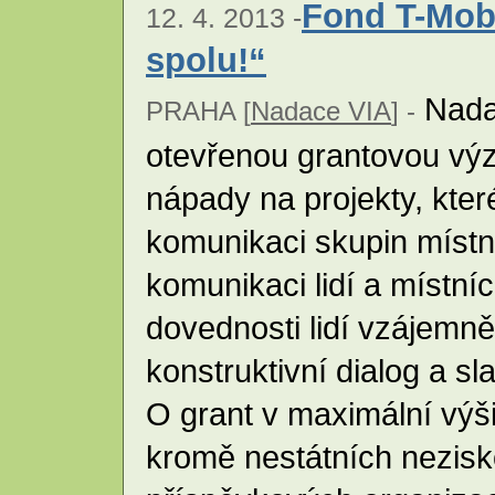
Fond T-Mob
12. 4. 2013 -
spolu!“
Nadac
PRAHA [
Nadace VIA
] -
otevřenou grantovou výz
nápady na projekty, které
komunikaci skupin místn
komunikaci lidí a místní
dovednosti lidí vzájemně
konstruktivní dialog a s
O grant v maximální vý
kromě nestátních nezisk