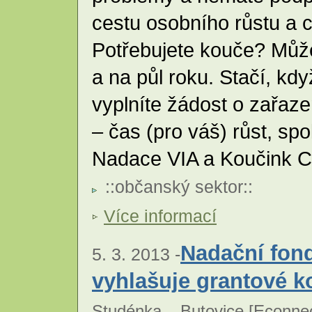
cestu osobního růstu a
Potřebujete kouče? Může
a na půl roku. Stačí, kd
vyplníte žádost o zařaz
– čas (pro váš) růst, s
Nadace VIA a Koučink C
::
občanský sektor
::
Více informací
Nadační fon
5. 3. 2013 -
vyhlašuje grantové k
Studénka – Butovice [
Econnec