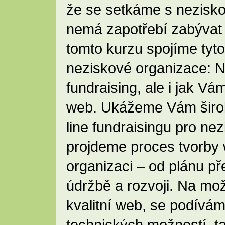
že se setkáme s nezisko
nemá zapotřebí zabývat 
tomto kurzu spojíme tyto 
neziskové organizace: Na
fundraising, ale i jak V
web. Ukážeme Vám širok
line fundraisingu pro ne
projdeme proces tvorby
organizaci – od plánu př
údržbě a rozvoji. Na mož
kvalitní web, se podívám
technických možností, ta