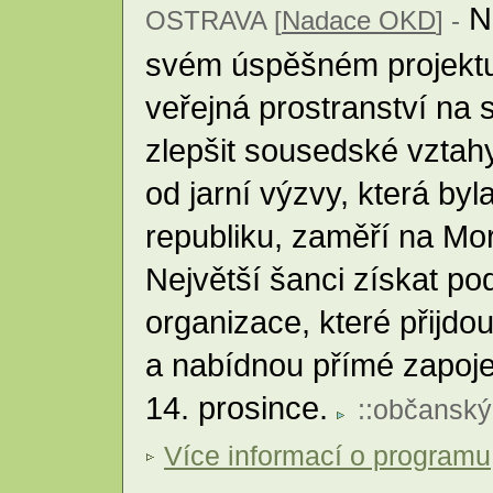
N
OSTRAVA [
Nadace OKD
] -
svém úspěšném projektu, 
veřejná prostranství na s
zlepšit sousedské vztahy
od jarní výzvy, která byl
republiku, zaměří na Mo
Největší šanci získat p
organizace, které přijd
a nabídnou přímé zapoje
14. prosince.
::
občanský
Více informací o programu