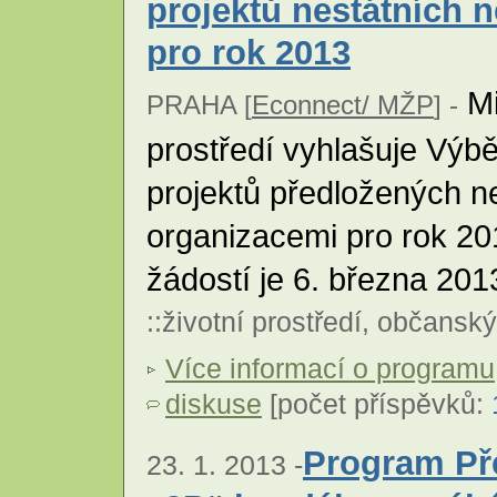
projektů nestátních 
pro rok 2013
Mi
PRAHA [
Econnect/ MŽP
] -
prostředí vyhlašuje Výb
projektů předložených n
organizacemi pro rok 20
žádostí je 6. března 201
::
životní prostředí
,
občanský
Více informací o programu
diskuse
[počet příspěvků:
Program Př
23. 1. 2013 -