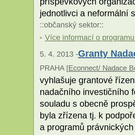
příspěvkových organizací
jednotlivci a neformální
::
občanský sektor
::
Více informací o program
Granty Nada
5. 4. 2013 -
PRAHA [
Econnect/ Nadace B
vyhlašuje grantové řízen
nadačního investičního f
souladu s obecně prosp
byla zřízena tj. k podpo
a programů právnických