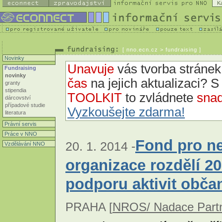
K
[
nno.ecn.cz
> fundraising ]
Novinky
Unavuje
vás tvorba strán
Fundraising
novinky
čas
na jejich aktualizaci? 
granty
stipendia
TOOLKIT
to zvládnete
snad
dárcovství
případové studie
Vyzkoušejte zdarma!
literatura
Právní servis
Práce v NNO
Fond pro ne
20. 1. 2014 -
Vzdělávání NNO
organizace rozdělí 2
podporu aktivit obča
PRAHA [
NROS/ Nadace Partn