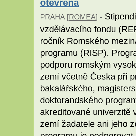
otevřena
Stipend
PRAHA [
ROMEA
] -
vzdělávacího fondu (RE
ročník Romského meziná
programu (RISP). Progr
podporu romským vysok
zemí včetně Česka při p
bakalářského, magister
doktorandského program
akreditované univerzitě 
zemí žadatele ani jeho 
programu je podporovat