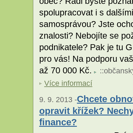
obec? Rádi byste pozna
spolupracovat i s dalším
samosprávou? Jste ochot
znalosti? Nebojíte se p
podnikatele? Pak je tu 
pro vás! Na podporu vaši
až 70 000 Kč.
::
občansk
Více informací
Chcete obno
9. 9. 2013 -
opravit křížek? Nech
finance?