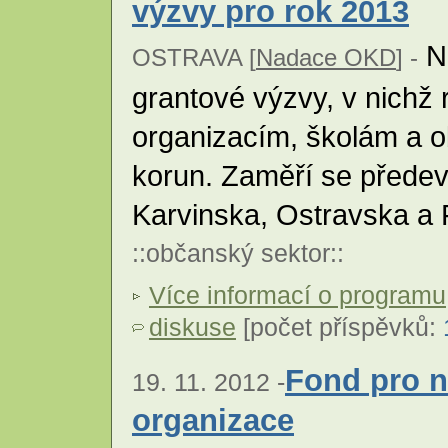
výzvy pro rok 2013
Na
OSTRAVA [
Nadace OKD
] -
grantové výzvy, v nichž
organizacím, školám a o
korun. Zaměří se přede
Karvinska, Ostravska a
::
občanský sektor
::
Více informací o programu
diskuse
[počet příspěvků:
Fond pro n
19. 11. 2012 -
organizace