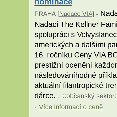
nominace
Nada
PRAHA [
Nadace VIA
] -
Nadací The Kellner Fami
spolupráci s Velvyslane
amerických a dalšími par
16. ročníku Ceny VIA BON
prestižní ocenění každo
následováníhodné příkla
aktuální filantropické tr
dárce.
::
občanský sektor
:
Více informací o ceně