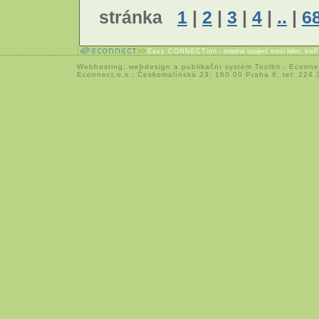
stránka
1
|
2
|
3
|
4
|
..
|
6
Easy CONNECTion
- snadné spojení mezi lidmi, kteř
Webhosting
,
webdesign
a
publikační systém Toolkit
-
Econne
Econnect,o.s.; Českomalínská 23; 160 00 Praha 6; tel: 224