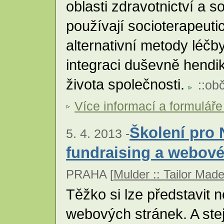
oblasti zdravotnictví a s
používají socioterapeut
alternativní metody léčb
integraci duševně hend
života společnosti.
::
obč
Více informací a formuláře
Školení pro 
5. 4. 2013 -
fundraising a webové
PRAHA [
Mulder :: Tailor Mad
Těžko si lze představit 
webových stránek. A ste