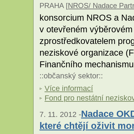
PRAHA [
NROS/ Nadace Partn
konsorcium NROS a Nada
v otevřeném výběrovém ř
zprostředkovatelem prog
neziskové organizace (
Finančního mechanism
::
občanský sektor
::
Více informací
Fond pro nestátní nezisko
Nadace OKD
7. 11. 2012 -
které chtějí oživit m