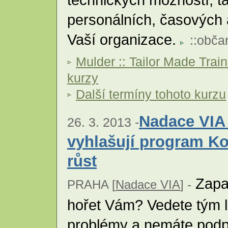
personálních, časových 
Vaší organizace.
::
obča
Mulder :: Tailor Made Trai
kurzy
Další termíny tohoto kurzu
Nadace VIA
26. 3. 2013 -
vyhlašují program Ko
růst
Zapal
PRAHA [
Nadace VIA
] -
hořet Vám? Vedete tým lid
problémy a nemáte podpo