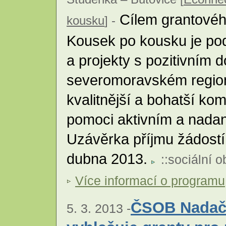
Cílem grantovéh
kousku
] -
Kousek po kousku je podp
a projekty s pozitivním
severomoravském regionu
kvalitnější a bohatší komu
pomoci aktivním a nadan
Uzávěrka příjmu žádostí
dubna 2013.
::
sociální o
Více informací o programu
ČSOB Nadačn
5. 3. 2013 -