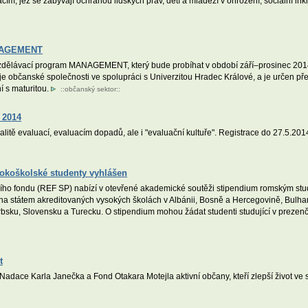
, jež se zabývají ochranou lidských práv, dětí a mládeží v ohrožení, sociální inkl
ANAGEMENT
vzdělávací program MANAGEMENT, který bude probíhat v období září–prosinec 2014
e občanské společnosti ve spolupráci s Univerzitou Hradec Králové, a je určen p
í s maturitou.
::
občanský sektor
::
 2014
litě evaluací, evaluacím dopadů, ale i "evaluační kultuře". Registrace do 27.5.201
okoškolské studenty vyhlášen
o fondu (REF SP) nabízí v otevřené akademické soutěži stipendium romským stude
na státem akreditovaných vysokých školách v Albánii, Bosně a Hercegovině, Bulha
ku, Slovensku a Turecku. O stipendium mohou žádat studenti studující v prezenč
t
dace Karla Janečka a Fond Otakara Motejla aktivní občany, kteří zlepší život ve 