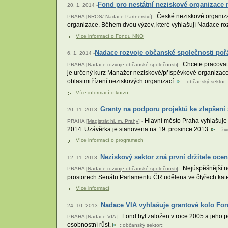
Fond pro nestátní neziskové organizace 
20. 1. 2014 -
České neziskové organizac
PRAHA [
NROS/ Nadace Partnerství
] -
organizace. Během dvou výzev, které vyhlašují Nadace ro
Více informací o Fondu NNO
Nadace rozvoje občanské společnosti poř
6. 1. 2014 -
Chcete pracovat
PRAHA [
Nadace rozvoje občanské společnosti
] -
je určený kurz Manažer neziskové/příspěvkové organizace.
oblastmi řízení neziskových organizací.
::
občanský sektor
::
Více informací o kurzu
Granty na podporu projektů ke zlepšení 
20. 11. 2013 -
Hlavní město Praha vyhlašuje g
PRAHA [
Magistrát hl. m. Prahy
] -
2014. Uzávěrka je stanovena na 19. prosince 2013.
::
ži
Více informací o programech
Neziskový sektor zná první držitele oce
12. 11. 2013 -
Nejúspěšnější ne
PRAHA [
Nadace rozvoje občanské společnosti
] -
prostorech Senátu Parlamentu ČR udělena ve čtyřech kat
Více informací
Nadace VIA vyhlašuje grantové kolo Fo
24. 10. 2013 -
Fond byl založen v roce 2005 a jeho po
PRAHA [
Nadace VIA
] -
osobnostní růst.
::
občanský sektor
::