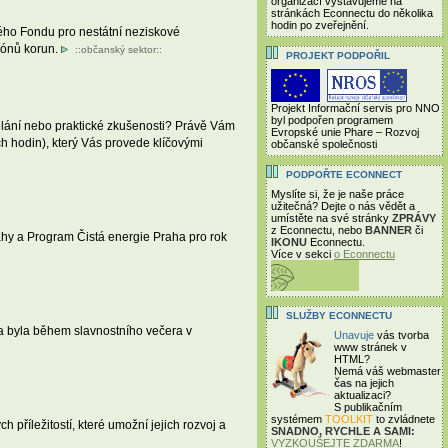
organizací vystavujeme na
stránkách Econnectu do několika
hodin po zveřejnění.
ného Fondu pro nestátní neziskové
iónů korun.
::
občanský sektor
::
PROJEKT PODPOŘIL
Projekt Informační servis pro NNO
byl podpořen programem
lání nebo praktické zkušenosti? Právě Vám
Evropské unie Phare – Rozvoj
h hodin), který Vás provede klíčovými
občanské společnosti
PODPOŘTE ECONNECT
Myslíte si, že je naše práce
užitečná? Dejte o nás vědět a
umístěte na své stránky
ZPRÁVY
z Econnectu, nebo
BANNER
či
rahy a Program Čistá energie Praha pro rok
IKONU
Econnectu.
Více v sekci
o Econnectu
SLUŽBY ECONNECTU
a byla během slavnostního večera v
Unavuje
vás tvorba
www stránek v
HTML?
Nemá váš webmaster
čas
na jejich
aktualizaci?
S publikačním
systémem
TOOLKIT
to zvládnete
příležitostí, které umožní jejich rozvoj a
SNADNO, RYCHLE A SAMI:
VYZKOUŠEJTE ZDARMA
!