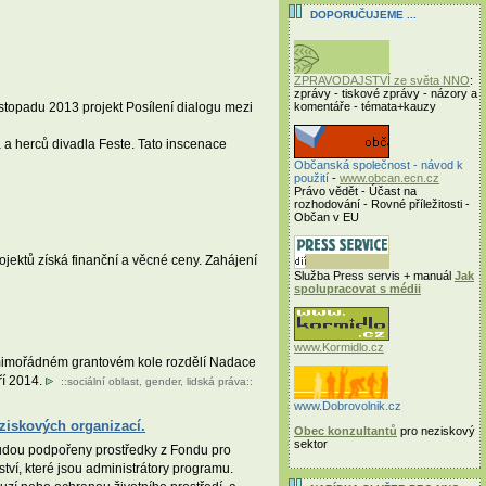
DOPORUČUJEME ...
ZPRAVODAJSTVÍ ze světa NNO
:
zprávy - tiskové zprávy - názory a
stopadu 2013 projekt Posílení dialogu mezi
komentáře - témata+kauzy
a a herců divadla Feste. Tato inscenace
Občanská společnost - návod k
použití
-
www.obcan.ecn.cz
Právo vědět - Účast na
rozhodování - Rovné příležitosti -
Občan v EU
ojektů získá finanční a věcné ceny. Zahájení
Služba Press servis + manuál
Jak
spolupracovat s médii
www.Kormidlo.cz
V mimořádném grantovém kole rozdělí Nadace
ří 2014.
::
sociální oblast
,
gender
,
lidská práva
::
www.Dobrovolnik.cz
eziskových organizací.
Obec konzultantů
pro neziskový
sektor
budou podpořeny prostředky z Fondu pro
ví, které jsou administrátory programu.