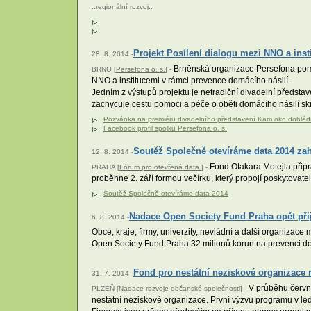
::
regionální rozvoj
::
Projekt Posílení dialogu mezi NNO a ins
28. 8. 2014 -
Brněnská organizace Persefona pomáh
BRNO [
Persefona o. s.
] -
NNO a institucemi v rámci prevence domácího násilí.
Jedním z výstupů projektu je netradiční divadelní předsta
zachycuje cestu pomoci a péče o oběti domácího násilí skr
Pozvánka na premiéru divadelního představení Kam oko dohlédn
Facebook profil spolku Persefona o. s.
Soutěž Společně otevíráme data 2014 zah
12. 8. 2014 -
Fond Otakara Motejla připra
PRAHA [
Fórum pro otevřená data
] -
proběhne 2. září formou večírku, který propojí poskytovatel
Soutěž Společně otevíráme data 2014
Nadace Open Society Fund Praha opět při
6. 8. 2014 -
Obce, kraje, firmy, univerzity, nevládní a další organi
Open Society Fund Praha 32 milionů korun na prevenci dom
Fond pro nestátní neziskové organizace r
31. 7. 2014 -
V průběhu června
PLZEŇ [
Nadace rozvoje občanské společnosti
] -
nestátní neziskové organizace. První výzvu programu v led