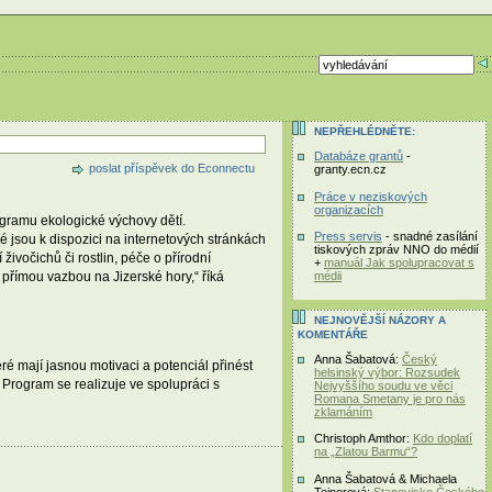
NEPŘEHLÉDNĚTE:
Databáze grantů
-
poslat příspěvek do Econnectu
granty.ecn.cz
Práce v neziskových
organizacích
ogramu ekologické výchovy dětí.
Press servis
- snadné zasílání
ré jsou k dispozici na internetových stránkách
tiskových zpráv NNO do médií
ivočichů či rostlin, péče o přírodní
+
manuál Jak spolupracovat s
 přímou vazbou na Jizerské hory,“ říká
médii
NEJNOVĚJŠÍ NÁZORY A
KOMENTÁŘE
Anna Šabatová:
Český
é mají jasnou motivaci a potenciál přinést
helsinský výbor: Rozsudek
Program se realizuje ve spolupráci s
Nejvyššího soudu ve věci
Romana Smetany je pro nás
zklamáním
Christoph Amthor:
Kdo doplatí
na „Zlatou Barmu“?
Anna Šabatová & Michaela
Tejnorová:
Stanovisko Českého