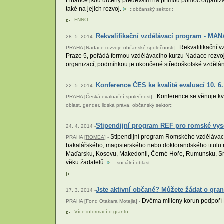
Finance jsou určeny především na přímou pomoc organizacím
také na jejich rozvoj.
::
občanský sektor
::
FNNO
Rekvalifikační vzdělávací program - M
28. 5. 2014 -
Rekvalifikační 
PRAHA [
Nadace rozvoje občanské společnosti
] -
Praze 5, pořádá formou vzdělávacího kurzu Nadace rozvoj
organizací, podmínkou je ukončené středoškolské vzdělán
Konference ČES ke kvalitě evaluací 10. 6.
22. 5. 2014 -
Konference se věnuje kva
PRAHA [
Česká evaluační společnost
] -
oblast
,
gender
,
lidská práva
,
občanský sektor
::
Stipendijní program REF pro romské vys
24. 4. 2014 -
Stipendijní program Romského vzdělávacíh
PRAHA [
ROMEA
] -
bakalářského, magisterského nebo doktorandského titulu 
Maďarsku, Kosovu, Makedonii, Černé Hoře, Rumunsku, Srbs
věku žadatelů.
::
sociální oblast
::
Jste aktivní občané? Můžete žádat o gran
17. 3. 2014 -
Dvěma miliony korun podpoří Na
PRAHA [Fond Otakara Motejla] -
Více informací o grantu