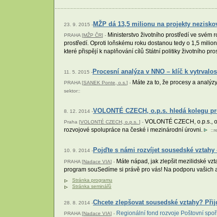
MŽP dá 13,5 milionu na projekty nezisko
23. 9. 2015 -
Ministerstvo životního prostředí ve svém r
PRAHA [
MŽP ČR
] -
prostředí. Oproti loňskému roku dostanou tedy o 1,5 milio
které přispějí k naplňování cílů Státní politiky životního p
Procesní analýza v NNO – klíč k vytrvalos
11. 5. 2015 -
Máte za to, že procesy a analýzy
PRAHA [
SANEK Ponte, o.s.
] -
sektor
::
VOLONTÉ CZECH, o.p.s. hledá kolegu pro
8. 12. 2014 -
VOLONTÉ CZECH, o.p.s., obe
Praha [
VOLONTÉ CZECH, o.p.s.
] -
rozvojové spolupráce na české i mezinárodní úrovni.
::
r
Pojďte s námi rozvíjet sousedské vztahy 
10. 9. 2014 -
Máte nápad, jak zlepšit mezilidské vzt
PRAHA [
Nadace VIA
] -
program souSedíme si právě pro vás! Na podporu vašich ak
Stránka programu
Stránka seminářů
Chcete zlepšovat sousedské vztahy? Při
28. 8. 2014 -
Regionální fond rozvoje Poštovní spoř
PRAHA [
Nadace VIA
] -