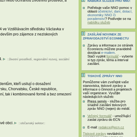
uzí nebo ochranou životního prostředí, a
NABÍDKA SLUŽEB PRO NNO:
Potřebuje vaše NNO pomoc v
oblasti
účetnictví, daní, dotací,
ekonomiky NNO či
poradenství
? Podívejte se na
nabídku služeb
 ve Vzdělávacím středisku Václavka v
ředevším pro zájemce z neziskových
ZASÍLÁNÍ NOVINEK ZE
ZPRAVODAJSTVÍ ECONNECTU
Zprávy a informace ze stránek
Econnectu můžete pravidelně
dostávat
e-mailem
.
Stačí vyplnit
formulář
- vyberte
4.
::
životní prostředí
,
regionální rozvoj
,
sociální
si typ zpráv, téma a interval
zasílání.
TISKOVÉ ZPRÁVY NNO
Pomůžeme vám zveřejnit vaše
ntům, kteří usilují o dosažení
stanoviska, tiskové zprávy a
rsku, Chorvatsku, České republice,
informace o činnosti a projektech
vaší organizace. Využijte
ní, tak i kombinované formě a bez omezení
následujících služeb:
Press servis
- služba pro
snadné zasílání tiskových
zpráv NNO (nejen) do médií.
Veřejný formulář
- umožňující
zaslat zprávu do ECN
své obci.
::
občanský sektor
::
E-mail:
redakce@ecn.cz
Tiskové zprávy
nevládních