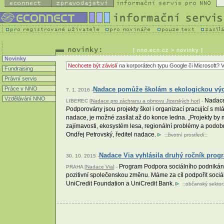
[
nno.ecn.cz
> novinky ]
Novinky
Nechcete být závislí
na korporátech typu Google či Microsoft? V
Fundraising
Právní servis
Práce v NNO
Nadace pomůže školám s ekologickou vý
7. 1. 2016 -
Vzdělávání NNO
Nadace 
LIBEREC [
Nadace pro záchranu a obnovu Jizerských hor
] -
Podporovány jsou projekty škol i organizací pracující s mlá
nadace, je možné zasílat až do konce ledna. „Projekty by m
zajímavosti, ekosystém lesa, regionální problémy a podobn
Ondřej Petrovský, ředitel nadace.
::
životní prostředí
::
Nadace Via vyhlásila druhý ročník prog
30. 10. 2015 -
Program Podpora sociálního podnikání v
PRAHA [
Nadace Via
] -
pozitivní společenskou změnu. Máme za cíl podpořit sociá
UniCredit Foundation a UniCredit Bank.
::
občanský sektor