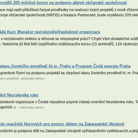
rozdělí 205 miliónů korun na podporu aktivit občanské společnosti
e mají opět příležitost čerpat prostředky na realizaci svých projektů z nově zříze
zvoje občanské společnosti (NROS) a Nadace Partnerství, bude rozděleno 205 mil
ádá Kurz Manažer neziskové/příspěvkové organizace
 v neziskovém sektoru a věnovat se smysluplné práci? Chybí Vám dostatečné vzdě
 Nabízíme již třetí běh úspěšného vzdělávacího kurzu (15 seminářů, 120 výukovýc
stavu životního prostředí hl.m. Prahy a Program Čistá energie Praha
rantové řízení na podporu projektů ke zlepšení stavu životního prostředí hl. m. P
votní prostředí
,
občanský sektor
::
nění Neziskovka roku
ziskové organizace v České republice poprvé získaly ocenění Neziskovka roku. T
egoriích.
::
občanský sektor
::
ndu manželů Horových pro pomoc dětem na Zakarpatské Ukrajině
sláním je podpora dětí na Zakarpatské Ukrajině zpřístupněním vzdělávacích a jiných 