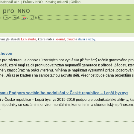
Kalendář akcí
|
Práce v NNO
|
Katalog odkazů
|
Občan
yužijte služeb
Ecn studia
, které nabízí
e-mail
,
cloud
a
další služby
.
chovou
pro záchranu a obnovu Jizerských hor vyhlásila již čtrnáctý ročník grantového pr
deží, které mají za cíl prohlubovat vztah nejmladší generace k přírodě. Žádosti, kte
ěly klást důraz na práci v terénu. Míněna je například výzkumná práce, pozorování ž
ě. Důraz je kladen i na samostatnou aktivitu dětí. Přednost bude dána projektům s
ramu Podpora sociálního podnikání v České republice – Lepší byznys
 České republice – Lepší byznys 2015-2016 podporuje podnikatelské aktivity, kter
lní podniky se sociálním, environmentálním, komunitním a ekonomickým přínosem. 
::