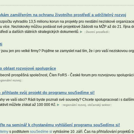
vkám zaměřeným na ochranu životního prostředí a udržitelný rozvoj
ozpočtu vyhradilo 13,5 milionu korun na projekty pro nestátní neziskové organizace
nu více. Neziskovky můžou podávat své projektové žádosti na MŽP až do 21. října do
rostředí a dalších státních strategických dokumentů.
::
životní prostředí
::
ti
 jsou jen pro velké firmy? Pojďme se zamyslet nad tím, že i pro vaší neziskovou or
 oblast rozvojové spolupráce
cně prospěšná společnost, Člen FoRS - České forum pro rozvojovou spolupráci, h
egionální rozvoj
::
- přihlaste svůj projekt do programu souSedíme si!
ahy ve vaší obci? Rádi byste poznali své sousedy? Chcete spolupracovat i s dalším
tivit můžete získat až 100 000 Kč.
::
regionální rozvoj
,
občanský sektor
::
jďte na seminář k chystanému vyhlášení programu souSedíme si!
itelny
s podtitulem
souSedíme si
vyhlásíme 10. září. Čas na přihlašování projektů b