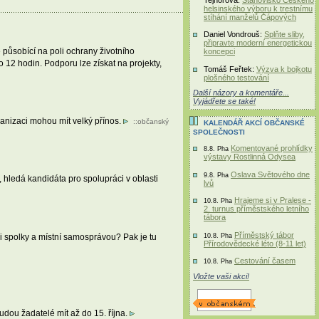
helsinského výboru k trestnímu
stíhání manželů Čápových
Daniel Vondrouš:
Splňte sliby,
připravte moderní energetickou
 působící na poli ochrany životního
koncepci
 12 hodin. Podporu lze získat na projekty,
Tomáš Feřtek:
Výzva k bojkotu
plošného testování
Další názory a komentáře...
Vyjádřete se také!
ganizaci mohou mít velký přínos.
::
občanský
KALENDÁŘ AKCÍ OBČANSKÉ
SPOLEČNOSTI
Komentované prohlídky
8.8. Pha
výstavy Rostlinná Odysea
Oslava Světového dne
9.8. Pha
ledá kandidáta pro spolupráci v oblasti
lvů
Hrajeme si v Pralese -
10.8. Pha
2. turnus příměstského letního
tábora
Příměstský tábor
i spolky a místní samosprávou? Pak je tu
10.8. Pha
Přírodovědecké léto (8-11 let)
Cestování časem
10.8. Pha
Vložte vaši akci!
udou žadatelé mít až do 15. října.