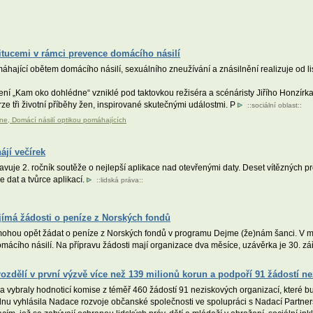
titucemi v rámci prevence domácího násilí
ající obětem domácího násilí, sexuálního zneužívání a znásilnění realizuje od li
vení „Kam oko dohlédne“ vzniklé pod taktovkou režiséra a scénáristy Jiřího Honzírk
ze tři životní příběhy žen, inspirované skutečnými událostmi. P
::
sociální oblast
::
e, Domácí násilí optikou pomáhajících
ájí večírek
vuje 2. ročník soutěže o nejlepší aplikace nad otevřenými daty. Deset vítězných pr
e dat a tvůrce aplikací.
::
lidská práva
::
jímá žádosti o peníze z Norských fondů
zace mohou opět žádat o peníze z Norských fondů v programu Dejme (že)nám šanci. 
ácího násilí. Na přípravu žádosti mají organizace dva měsíce, uzávěrka je 30. zá
ozdělí v první výzvě více než 139 milionů korun a podpoří 91 žádostí n
 vybraly hodnoticí komise z téměř 460 žádostí 91 neziskových organizací, které 
nu vyhlásila Nadace rozvoje občanské společnosti ve spolupráci s Nadací Partnerst