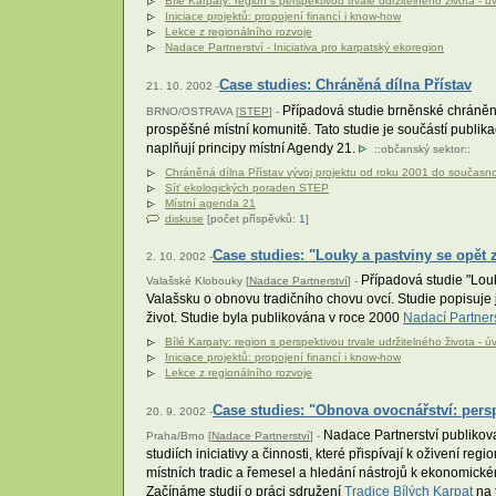
Bílé Karpaty: region s perspektivou trvale udržitelného života - ú
Iniciace projektů: propojení financí i know-how
Lekce z regionálního rozvoje
Nadace Partnerství - Iniciativa pro karpatský ekoregion
Case studies: Chráněná dílna Přístav
21. 10. 2002 -
Případová studie brněnské chráněné 
BRNO/OSTRAVA [
STEP
] -
prospěšné místní komunitě. Tato studie je součástí publika
naplňují principy místní Agendy 21.
::
občanský sektor
::
Chráněná dílna Přístav vývoj projektu od roku 2001 do současno
Síť ekologických poraden STEP
Místní agenda 21
diskuse
[počet příspěvků:
1
]
Case studies: "Louky a pastviny se opět z
2. 10. 2002 -
Případová studie "Lou
Valašské Klobouky [
Nadace Partnerství
] -
Valašsku o obnovu tradičního chovu ovcí. Studie popisuje j
život. Studie byla publikována v roce 2000
Nadací Partners
Bílé Karpaty: region s perspektivou trvale udržitelného života - ú
Iniciace projektů: propojení financí i know-how
Lekce z regionálního rozvoje
Case studies: "Obnova ovocnářství: perspe
20. 9. 2002 -
Nadace Partnerství publikoval
Praha/Brno [
Nadace Partnerství
] -
studiích iniciativy a činnosti, které přispívají k oživení 
místních tradic a řemesel a hledání nástrojů k ekonomickém
Začínáme studií o práci sdružení
Tradice Bílých Karpat
na 