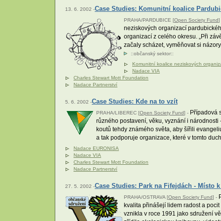
Case Studies: Komunitní koalice Pardub
13. 6. 2002 -
PRAHA/PARDUBICE [
Open Society Fund
]
neziskových organizací pardubickéh
organizací z celého okresu. „Při zá
začaly scházet, vyměňovat si názory
::
občanský sektor
::
Komunitní koalice neziskových organiz
Nadace VIA
Charles Stewart Mott Foundation
Nadace Partnerství
Case Studies: Kde na to vzít
5. 6. 2002 -
Případová st
PRAHA/LIBEREC [
Open Society Fund
] -
různého postavení, věku, vyznání i národnosti 
koutů tehdy známého světa, aby šířili evangel
a tak podporuje organizace, které v tomto duch
Nadace EURONISA
Nadace VIA
Charles Stewart Mott Foundation
Nadace Partnerství
Case Studies: Park na Fifejdách - Místo k
27. 5. 2002 -
P
PRAHA/OSTRAVA [
Open Society Fund
] -
kvalita přinášejí lidem radost a poci
vznikla v roce 1991 jako sdružení 