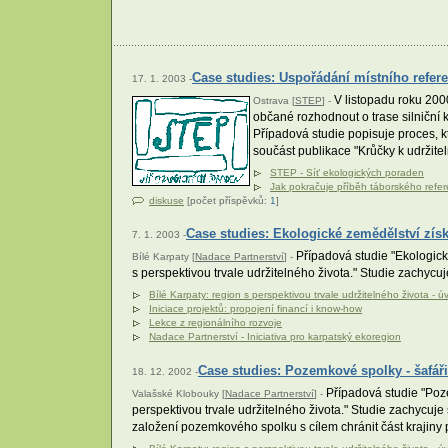
Case studies: Uspořádání místního refer
17. 1. 2003 -
V listopadu roku 200
Ostrava [
STEP
] -
občané rozhodnout o trase silniční
Případová studie popisuje proces, kt
součást publikace "Krůčky k udržitel
STEP - Síť ekologických poraden
Jak pokračuje příběh táborského refe
diskuse
[počet příspěvků:
1
]
Case studies: Ekologické zemědělství získ
7. 1. 2003 -
Případová studie "Ekologické
Bílé Karpaty [
Nadace Partnerství
] -
s perspektivou trvale udržitelného života." Studie zachyc
Bílé Karpaty: region s perspektivou trvale udržitelného života - ú
Iniciace projektů: propojení financí i know-how
Lekce z regionálního rozvoje
Nadace Partnerství - Iniciativa pro karpatský ekoregion
Case studies: Pozemkové spolky - šafáři
18. 12. 2002 -
Případová studie "Pozem
Valašské Klobouky [
Nadace Partnerství
] -
perspektivou trvale udržitelného života." Studie zachycuje
založení pozemkového spolku s cílem chránit část krajiny