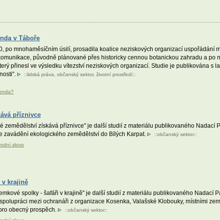
enda v Táboře
0, po mnohaměsíčním úsilí, prosadila koalice neziskových organizací uspořádání m
 komunikace, původně plánované přes historicky cennou botanickou zahradu a po 
erý přinesl ve výsledku vítezství neziskových organizací. Studie je publikována s 
nosti".
::
lidská práva
,
občanský sektor
,
životní prostředí
::
renda?
ává příznivce
 zemědělství získává příznivce" je další studií z materiálu publikovaného Nadací P
uje zavádění ekologického zemědělství do Bílých Karpat.
::
občanský sektor
::
vodní slovo
 v krajině
kové spolky - šafáři v krajině" je další studií z materiálu publikovaného Nadací P
 spolupráci mezi ochranáři z organizace Kosenka, Valašské Klobouky, místními zemědě
 pro obecný prospěch.
::
občanský sektor
::