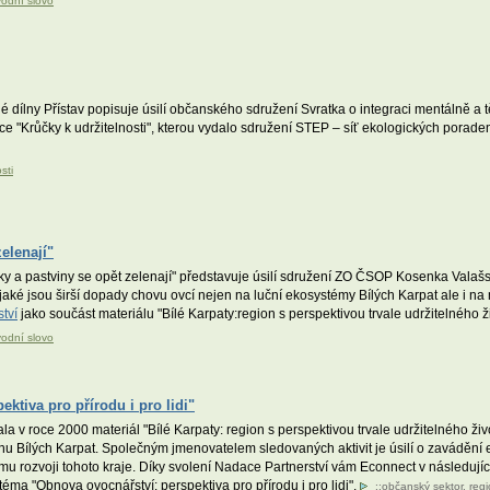
vodní slovo
dílny Přístav popisuje úsilí občanského sdružení Svratka o integraci mentálně a 
ce "Krůčky k udržitelnosti", kterou vydalo sdružení STEP – síť ekologických poraden
sti
elenají"
ky a pastviny se opět zelenají" představuje úsilí sdružení ZO ČSOP Kosenka Val
aké jsou širší dopady chovu ovcí nejen na luční ekosystémy Bílých Karpat ale i na 
tví
jako součást materiálu "Bílé Karpaty:region s perspektivou trvale udržitelného ž
vodní slovo
ktiva pro přírodu i pro lidi"
a v roce 2000 materiál "Bílé Karpaty: region s perspektivou trvale udržitelného živo
regionu Bílých Karpat. Společným jmenovatelem sledovaných aktivit je úsilí o zaváděn
u rozvoji tohoto kraje. Díky svolení Nadace Partnerství vám Econnect v následující
téma "Obnova ovocnářství: perspektiva pro přírodu i pro lidi".
::
občanský sektor
,
regi