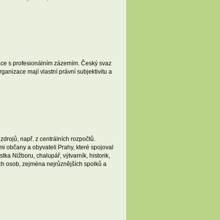
zace s profesionálním zázemím. Český svaz
anizace mají vlastní právní subjektivitu a
zdrojů, např. z centrálních rozpočtů.
mi občany a obyvateli Prahy, které spojoval
tka Nižboru, chalupář, výtvarník, historik,
ých osob, zejména nejrůznějších spolků a