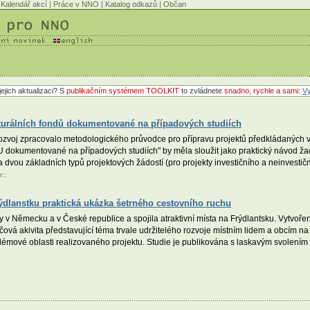
Kalendář akcí
|
Práce v NNO
|
Katalog odkazů
|
Občan
jejich aktualizaci? S
publikačním systémem TOOLKIT
to zvládnete
snadno, rychle a sami
:
Vy
ukturálních fondů dokumentované na případových studiích
rozvoj zpracovalo metodologického průvodce pro přípravu projektů předkládaných v
 EU dokumentované na případových studiích" by měla sloužit jako praktický návod žad
a dvou základních typů projektových žádostí (pro projekty investičního a neinvestič
r
::
ýdlanstku praktická ukázka šetrného cestovního ruchu
 v Německu a v České republice a spojila atraktivní místa na Frýdlantsku. Vytvořen
čová akivita představující téma trvale udržitelého rozvoje místním lidem a obcím na
oblémové oblasti realizovaného projektu. Studie je publikována s laskavým svolením 