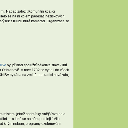
mi. Nápad založit Komunitní koalici
lelo se na ní kolem padesáti neziskových
 Matýsek z Klubu hurá kamarád. Organizace se
ISA
byl příklad spolužití několika stovek lidí
utu-Ochranově. V roce 1732 se vydali do všech
ONISA by ráda na zmíněnou tradici navázala,
nom místem, jehož podmínky, vnější vzhled a
dílet … a také se na něm podílejí." Vita
pod širým nebem, programy ozeleňování,