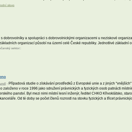
vodní slovo
i s dobrovolníky a spolupráci s dobrovolnickými organizacemi u neziskové organi
kladních organizací působí na území celé České republiky. Jednotlivé základní org
bčanský sektor
::
eno
Případová studie o získávání prostředků z Evropské unie a z jiných "vnějších" 
Fund
] -
lo založeno v roce 1996 jako sdružení právnických a fyzických osob patnácti místní
ského panství. Byl mezi nimi místní lesní inženýr, ředitel CHKO Křivoklátsko, staros
anceláře. Od té doby se počet členů rozrostl na stovku fyzických a třicet právnick