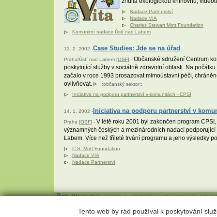
zřídila ekologickou knihovnu, video
Nadace Partnerství
Nadace VIA
Charles Stewart Mott Foundation
Komunitní nadace Ústí nad Labem
Case Studies: Jde se na úřad
12. 2. 2002 -
Občanské sdružení Centrum komu
Praha/Ústí nad Labem [
OSF
] -
poskytující služby v sociálně zdravotní oblasti. Na počátk
začalo v roce 1993 prosazovat mimoústavní péči, chráněné d
ovlivňovat.
::
občanský sektor
::
Iniciativa na podporu partnerství v komunitách - CPSI
Iniciativa na podporu partnerství v komu
14. 1. 2002 -
V létě roku 2001 byl zakončen program CPSI, kt
Praha [
OSF
] -
významných českých a mezinárodních nadací podporující 
Labem. Více než tříleté trvání programu a jeho výsledky pot
C.S. Mott Foundation
Nadace VIA
Nadace Partnerství
Easy CONNECTion
- snadné spojení mezi lidmi, kteř
Webhosting
,
webdesign
a
publikační systém Toolkit
-
Econne
Tento web by rád používal k poskytování služ
Econnect,o.s.; Českomalínská 23; 160 00 Praha 6; tel: 224