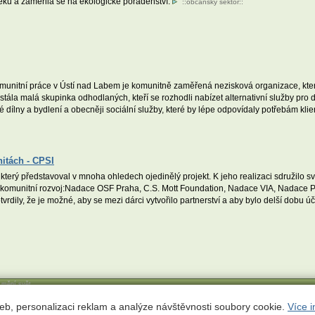
téku a zaměřila se na ekologické poradenství.
::
občanský sektor
::
nitní práce v Ústí nad Labem je komunitně zaměřená nezisková organizace, kter
u stála malá skupinka odhodlaných, kteří se rozhodli nabízet alternativní služby p
ílny a bydlení a obecněji sociální služby, které by lépe odpovídaly potřebám klient
nitách - CPSI
erý představoval v mnoha ohledech ojedinělý projekt. K jeho realizaci sdružilo své
komunitní rozvoj:Nadace OSF Praha, C.S. Mott Foundation, Nadace VIA, Nadace Pa
vrdily, že je možné, aby se mezi dárci vytvořilo partnerství a aby bylo delší dobu ú
í mění svět
ct
eb, personalizaci reklam a analýze návštěvnosti soubory cookie.
Více i
 311 780;
econnect@ecn.cz