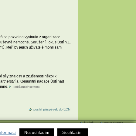
á se pozvolna vyvinula z organizace
ro duševně nemocné. Sdružení Fokus Ústí n.L.
ů, kteří by jejich uživatelé mohli sami
 síly znalosti a zkušenosti několik
rtnerství a Komunitní nadace Ústí nad
činné.
::
občanský sektor
::
poslat příspěvek do ECN
kontakt
mapa stránek
nformací
Nesouhlasím
Souhlasím