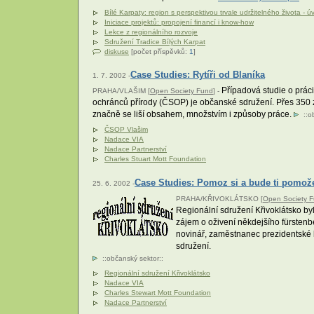
Bílé Karpaty: region s perspektivou trvale udržitelného života - ú
Iniciace projektů: propojení financí i know-how
Lekce z regionálního rozvoje
Sdružení Tradice Bílých Karpat
diskuse
[počet příspěvků:
1
]
Case Studies: Rytíři od Blaníka
1. 7. 2002 -
Případová studie o prác
PRAHA/VLAŠIM [
Open Society Fund
] -
ochránců přírody (ČSOP) je občanské sdružení. Přes 350 zá
značně se liší obsahem, množstvím i způsoby práce.
::
o
ČSOP Vlašim
Nadace VIA
Nadace Partnerství
Charles Stuart Mott Foundation
Case Studies: Pomoz si a bude ti pomož
25. 6. 2002 -
PRAHA/KŘIVOKLÁTSKO [
Open Society 
Regionální sdružení Křivoklátsko by
zájem o oživení někdejšího fürstenber
novinář, zaměstnanec prezidentské k
sdružení.
::
občanský sektor
::
Regionální sdružení Křivoklátsko
Nadace VIA
Charles Stewart Mott Foundation
Nadace Partnerství