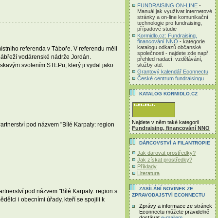
FUNDRAISING ON-LINE
-
Manuál jak využívat internetové
stránky a on-line komunikační
technologie pro fundraising,
případové studie
Kormidlo.cz: Fundraising,
financování NNO
- kategorie
katalogu odkazů občanské
ístního referenda v Táboře. V referendu měli
společnosti - najdete zde např.
nábřeží vodárenské nádrže Jordán.
přehled nadací, vzdělávání,
služby atd.
laskavým svolením STEPu, který ji vydal jako
Grantový kalendář Econnectu
České centrum fundraisingu
KATALOG KORMIDLO.CZ
Najdete v něm také kategorii
artnerství pod názvem "Bílé Karpaty: region
Fundraising, financování NNO
DÁRCOVSTVÍ A FILANTROPIE
Jak darovat prostředky?
Jak získat prostředky?
Příklady
Literatura
ZASÍLÁNÍ NOVINEK ZE
artnerství pod názvem "Bílé Karpaty: region s
ZPRAVODAJSTVÍ ECONNECTU
lci i obecními úřady, kteří se spojili k
Zprávy a informace ze stránek
Econnectu můžete pravidelně
dostávat
e-mailem
.