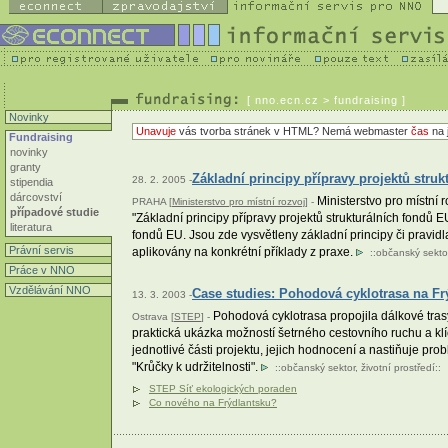
[
nno.ecn.cz
> fundraising ]
Novinky
Unavuje
vás tvorba stránek v HTML? Nemá webmaster
čas
na 
Fundraising
novinky
granty
Základní principy přípravy projektů str
28. 2. 2005 -
stipendia
dárcovství
Ministerstvo pro místní 
PRAHA [
Ministerstvo pro místní rozvoj
] -
případové studie
"Základní principy přípravy projektů strukturálních fondů
literatura
fondů EU. Jsou zde vysvětleny základní principy či pravidl
Právní servis
aplikovány na konkrétní příklady z praxe.
::
občanský sekto
Práce v NNO
Vzdělávání NNO
Case studies: Pohodová cyklotrasa na Fr
13. 3. 2003 -
Pohodová cyklotrasa propojila dálkové trasy
Ostrava [
STEP
] -
praktická ukázka možností šetrného cestovního ruchu a klí
jednotlivé části projektu, jejich hodnocení a nastiňuje pr
"Krůčky k udržitelnosti".
::
občanský sektor
,
životní prostředí
::
STEP Síť ekologických poraden
Co nového na Frýdlantsku?