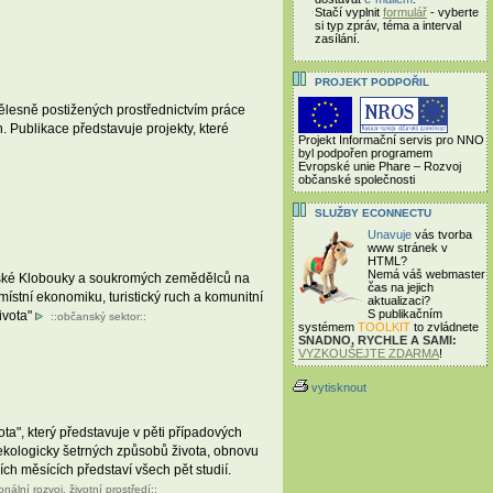
Stačí vyplnit
formulář
- vyberte
si typ zpráv, téma a interval
zasílání.
PROJEKT PODPOŘIL
tělesně postižených prostřednictvím práce
. Publikace představuje projekty, které
Projekt Informační servis pro NNO
byl podpořen programem
Evropské unie Phare – Rozvoj
občanské společnosti
SLUŽBY ECONNECTU
Unavuje
vás tvorba
www stránek v
HTML?
Nemá váš webmaster
ašské Klobouky a soukromých zemědělců na
čas
na jejich
místní ekonomiku, turistický ruch a komunitní
aktualizaci?
S publikačním
ivota"
::
občanský sektor
::
systémem
TOOLKIT
to zvládnete
SNADNO, RYCHLE A SAMI:
VYZKOUŠEJTE ZDARMA
!
vytisknout
ta", který představuje v pěti případových
í ekologicky šetrných způsobů života, obnovu
ch měsících představí všech pět studií.
onální rozvoj
,
životní prostředí
::