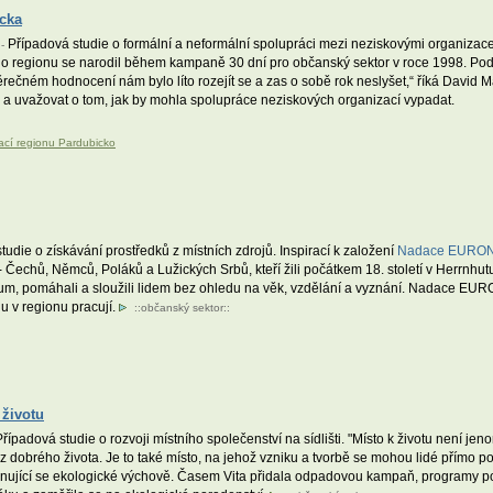
icka
Případová studie o formální a neformální spolupráci mezi neziskovými organizace
 -
o regionu se narodil během kampaně 30 dní pro občanský sektor v roce 1998. Podí
věrečném hodnocení nám bylo líto rozejít se a zas o sobě rok neslyšet,“ říká David
 a uvažovat o tom, jak by mohla spolupráce neziskových organizací vypadat.
ací regionu Pardubicko
udie o získávání prostředků z místních zdrojů. Inspirací k založení
Nadace EURON
- Čechů, Němců, Poláků a Lužických Srbů, kteří žili počátkem 18. století v Herrnh
ium, pomáhali a sloužili lidem bez ohledu na věk, vzdělání a vyznání. Nadace EUR
u v regionu pracují.
::
občanský sektor
::
 životu
řípadová studie o rozvoji místního společenství na sídlišti. "Místo k životu není je
t z dobrého života. Je to také místo, na jehož vzniku a tvorbě se mohou lidé přímo po
věnující se ekologické výchově. Časem Vita přidala odpadovou kampaň, programy 