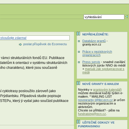
NEPŘEHLÉDNĚTE:
zkoušejte zdarma!
Databáze grantů
-
poslat příspěvek do Econnectu
granty.ecn.cz
Práce v neziskových
organizacích
 rámci strukturálních fondů EU. Publikace
Press servis
- snadné zasílání
atelům k orientaci v systému strukturálních
tiskových zpráv NNO do médií
ního charakteru), které jsou současně
+
manuál Jak spolupracovat s
médii
NOVÉ GRANTY E-MAILEM
Novinky v
grantovém kalendáři
í cyklotrasy posloužilo zároveň jako
můžete dostávat každý týden e-
 Frýdlantsku. Případová studie popisuje
mailem. * MAILING LIST
novegranty-l@list.ecn.cz
je určen
STEPu, který ji vydal jako součást publikace
neziskovým organizacím a
aktivistům.
Chcete se přihlásit? - pište na
fundraising@ecn.cz
.
UŽITEČNÉ ODKAZY VE
FUNDRAISINGU