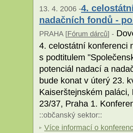
4. celostát
13. 4. 2006 -
nadačních fondů - p
Dovo
PRAHA [
Fórum dárců
] -
4. celostátní konferenci
s podtitulem "Společen
potenciál nadací a nadač
bude konat v úterý 23. 
Kaiserštejnském paláci,
23/37, Praha 1. Konfere
::
občanský sektor
::
Více informací o konferenc