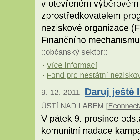
v otevřeném výběrovém ř
zprostředkovatelem prog
neziskové organizace (
Finančního mechanism
::
občanský sektor
::
Více informací
Fond pro nestátní nezisko
Daruj ještě 
9. 12. 2011 -
ÚSTÍ NAD LABEM [
Econnect
V pátek 9. prosince ods
komunitní nadace kampa