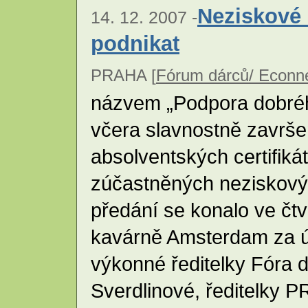
Neziskové 
14. 12. 2007 -
podnikat
PRAHA [
Fórum dárců/ Econn
názvem „Podpora dobréh
včera slavnostně završ
absolventských certifik
zúčastněných neziskovýc
předání se konalo ve čtv
kavárně Amsterdam za ú
výkonné ředitelky Fóra d
Sverdlinové, ředitelky