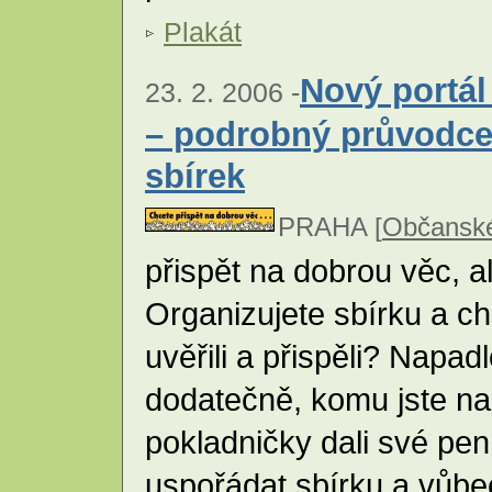
Plakát
Nový portál
23. 2. 2006 -
– podrobný průvodce 
sbírek
PRAHA [
Občanské
přispět na dobrou věc, a
Organizujete sbírku a chc
uvěřili a přispěli? Napad
dodatečně, komu jste na 
pokladničky dali své pen
uspořádat sbírku a vůbec