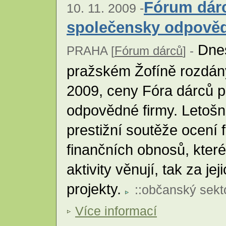
Fórum dár
10. 11. 2009 -
společensky odpově
Dnes
PRAHA [
Fórum dárců
] -
pražském Žofíně rozdán
2009, ceny Fóra dárců 
odpovědné firmy. Letošní
prestižní soutěže ocení f
finančních obnosů, kter
aktivity věnují, tak za je
projekty.
::
občanský sekt
Více informací