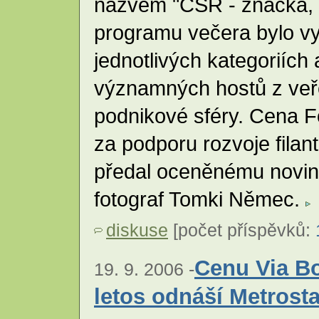
názvem "CSR - značka, k
programu večera bylo vy
jednotlivých kategoriích
významných hostů z veře
podnikové sféry. Cena F
za podporu rozvoje filan
předal oceněnému novin
fotograf Tomki Němec.
diskuse
[počet příspěvků:
Cenu Via Bon
19. 9. 2006 -
letos odnáší Metrost