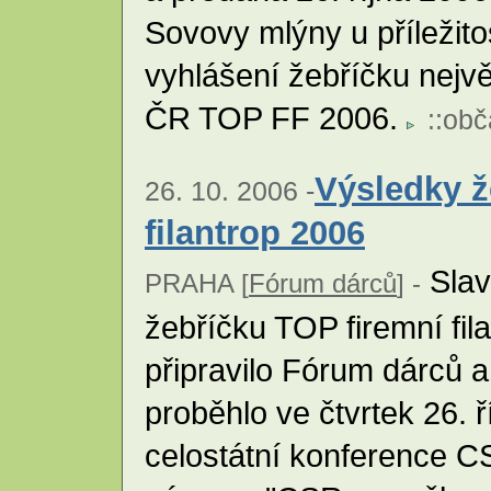
Sovovy mlýny u příležito
vyhlášení žebříčku nejvě
ČR TOP FF 2006.
::
obč
Výsledky ž
26. 10. 2006 -
filantrop 2006
Slav
PRAHA [
Fórum dárců
] -
žebříčku TOP firemní fil
připravilo Fórum dárců
proběhlo ve čtvrtek 26. ří
celostátní konference CS