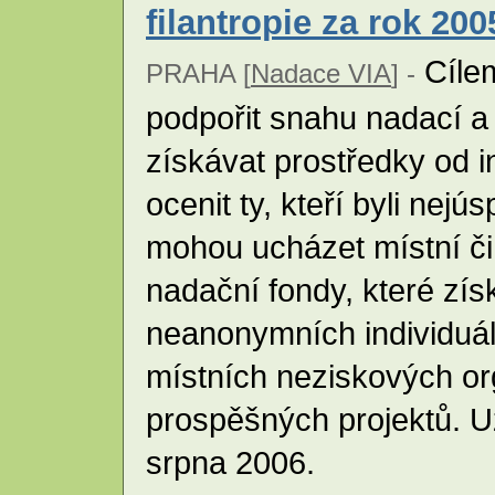
filantropie za rok 200
Cílem
PRAHA [
Nadace VIA
] -
podpořit snahu nadací a
získávat prostředky od i
ocenit ty, kteří byli nej
mohou ucházet místní či
nadační fondy, které zís
neanonymních individuá
místních neziskových or
prospěšných projektů. U
srpna 2006.