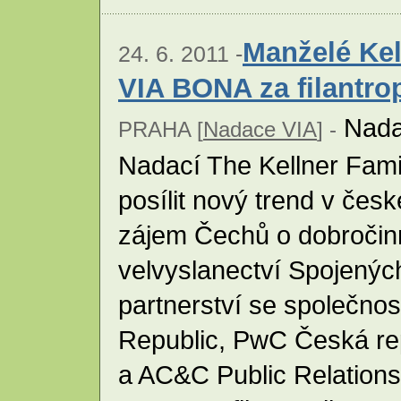
Manželé Kel
24. 6. 2011 -
VIA BONA za filantrop
Nada
PRAHA [
Nadace VIA
] -
Nadací The Kellner Fami
posílit nový trend v česk
zájem Čechů o dobročinn
velvyslanectví Spojenýc
partnerství se společno
Republic, PwC Česká rep
a AC&C Public Relations