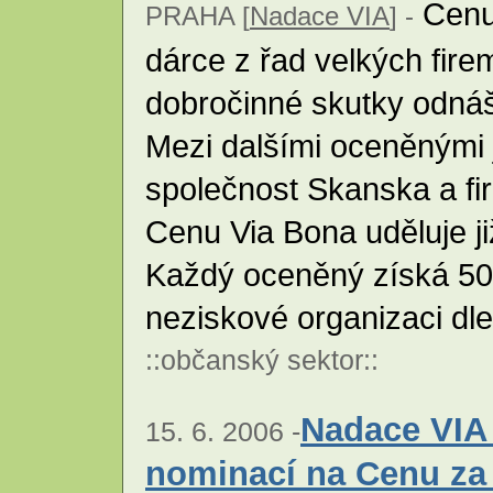
Cenu
PRAHA [
Nadace VIA
] -
dárce z řad velkých firem
dobročinné skutky odnáš
Mezi dalšími oceněnými j
společnost Skanska a fi
Cenu Via Bona uděluje j
Každý oceněný získá 50 
neziskové organizaci dl
::
občanský sektor
::
Nadace VIA 
15. 6. 2006 -
nominací na Cenu za 