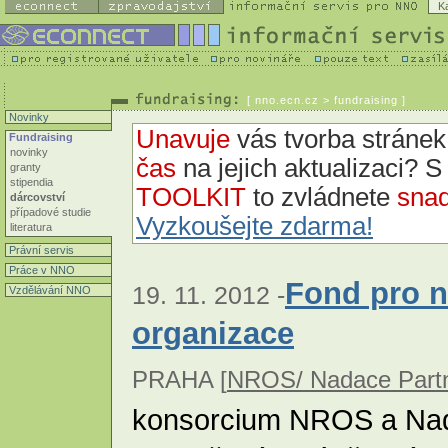
K
[
nno.ecn.cz
> fundraising ]
Novinky
Unavuje
vás tvorba strán
Fundraising
novinky
čas
na jejich aktualizaci? 
granty
stipendia
TOOLKIT
to zvládnete
snad
dárcovství
případové studie
Vyzkoušejte zdarma!
literatura
Právní servis
Práce v NNO
Fond pro n
19. 11. 2012 -
Vzdělávání NNO
organizace
PRAHA [
NROS/ Nadace Partn
konsorcium NROS a Nada