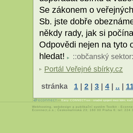
Se zákonem o veřejných
Sb. jste dobře obeznámen
někdy rady, jak si počína
Odpovědi nejen na tyto 
hledat!
::
občanský sektor
Portál Veřejné sbírky.cz
stránka
1
|
2
|
3
|
4
|
..
|
1
Easy CONNECTion
- snadné spojení mezi lidmi, kteř
Webhosting
,
webdesign
a
publikační systém Toolkit
-
Econne
Econnect,o.s.; Českomalínská 23; 160 00 Praha 6; tel: 224