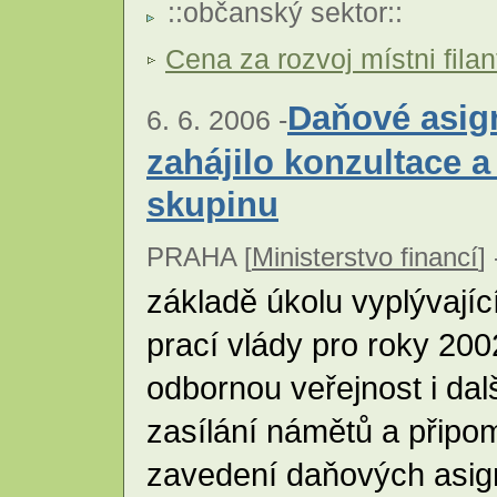
::
občanský sektor
::
Cena za rozvoj místni filan
Daňové asign
6. 6. 2006 -
zahájilo konzultace a
skupinu
PRAHA [
Ministerstvo financí
] 
základě úkolu vyplývající
prací vlády pro roky 200
odbornou veřejnost i dalš
zasílání námětů a připo
zavedení daňových asig