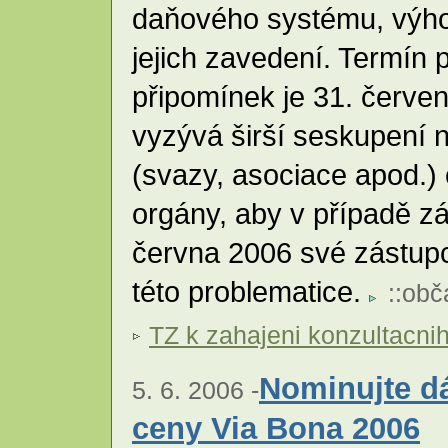
daňového systému, výh
jejich zavedení. Termín 
připomínek je 31. červ
vyzývá širší seskupení 
(svazy, asociace apod.) č
orgány, aby v případě z
června 2006 své zástupc
této problematice.
::
obč
TZ k zahajeni konzultacni
Nominujte dá
5. 6. 2006 -
ceny Via Bona 2006