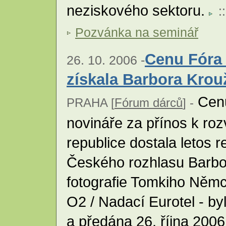
neziskového sektoru.
::
Pozvánka na seminář
Cenu Fóra 
26. 10. 2006 -
získala Barbora Kro
Cenu
PRAHA [
Fórum dárců
] -
novináře za přínos k rozv
republice dostala letos 
Českého rozhlasu Barbo
fotografie Tomkiho Němc
O2 / Nadací Eurotel - b
a předána 26. října 200