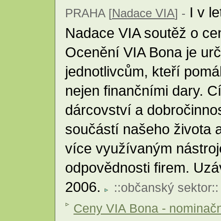
I v l
PRAHA [
Nadace VIA
] -
Nadace VIA soutěž o ce
Ocenění VIA Bona je urč
jednotlivcům, kteří pomá
nejen finančními dary. C
dárcovství a dobročinnos
součástí našeho života a 
více využívaným nástro
odpovědnosti firem. Uzá
2006.
::
občanský sektor
::
Ceny VIA Bona - nominačn