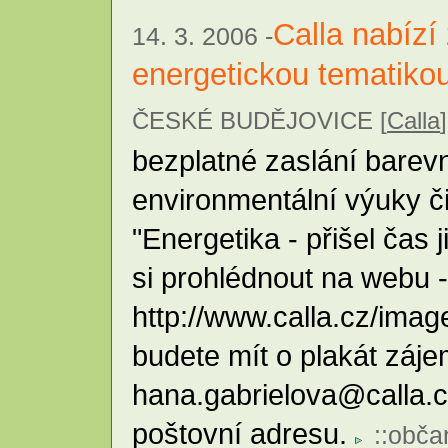
Calla nabízí
14. 3. 2006 -
energetickou tematiko
ČESKÉ BUDĚJOVICE [
Calla
]
bezplatné zaslání barev
environmentální výuky č
"Energetika - přišel čas 
si prohlédnout na webu -
http://www.calla.cz/imag
budete mít o plakát záje
hana.gabrielova@calla.c
poštovní adresu.
::
obča