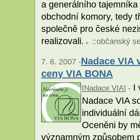
a generálního tajemník
obchodní komory, tedy tří
společně pro české nez
realizovali.
::
občanský se
Nadace VIA v
7. 6. 2007 -
ceny VIA BONA
I 
[
Nadace VIA
] -
Nadace VIA so
individuální 
Oceněni by měl
významným způsobem pod