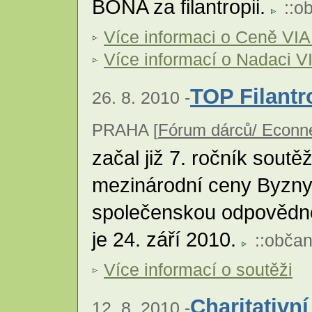
BONA za filantropii.
::
ob
Více informaci o Ceně V
Více informací o Nadaci V
TOP Filantr
26. 8. 2010 -
PRAHA [
Fórum dárců/ Econn
začal již 7. ročník soutě
mezinárodní ceny Byzny
společenskou odpovědno
je 24. září 2010.
::
občan
Více informací o soutěži
Charitativní
12. 8. 2010 -