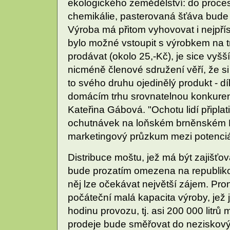
ekologického zemědělství: do proc
chemikálie, pasterovaná šťáva bude 
Výroba má přitom vyhovovat i nejpřís
bylo možné vstoupit s výrobkem na t
prodávat (okolo 25,-Kč), je sice vyš
nicméně členové sdružení věří, že s
to svého druhu ojedinělý produkt - 
domácím trhu srovnatelnou konkurenc
Kateřina Gábová. "Ochotu lidí připla
ochutnávek na loňském brněnském Bio
marketingový průzkum mezi potenciá
Distribuce moštu, jež má být zajišť
bude prozatím omezena na republikov
něj lze očekávat největší zájem. Proni
počáteční malá kapacita výroby, jež 
hodinu provozu, tj. asi 200 000 litrů
prodeje bude směřovat do neziskovýc