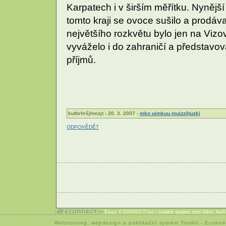
Karpatech i v širším měřítku. Nynější
tomto kraji se ovoce sušilo a prodáva
největšího rozkvětu bylo jen na Viz
vyváželo i do zahraničí a představov
příjmů.
kuthrhršjhmzjt - 20. 3. 2007 -
mko uimkuu muizzjhuzki
ODPOVĚDĚT
Easy CONNECTion
- snadné spojení mezi lidmi, kteř
Webhosting
,
webdesign
a
publikační systém Toolkit
-
Econne