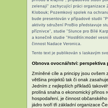
zelenají" zachycující práci organiza
Klobouk; Pozemkový spolek na ochranu
bude presentován v případové studii "P
aktivity sdružení ProBio představuje s
příznivce", studie "Slunce pro Bílé Ka
a konečně studie "Hostětín:model vesni
činnost Nadace Veronica.
Tento text je publikován s laskavým sv
Obnova ovocnářství: perspektiva pr
Zmíněné cíle a principy jsou ovšem
většina projektů tak či onak zasahuje
Jedním z nejlepších příkladů takové
prolíná snaha o ekonomický přínos r
hospodaření, je činnost občanského
jádro tvoří tři základní organizace 