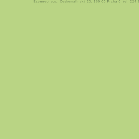
Econnect,o.s.; Českomalínská 23; 160 00 Praha 6; tel: 224