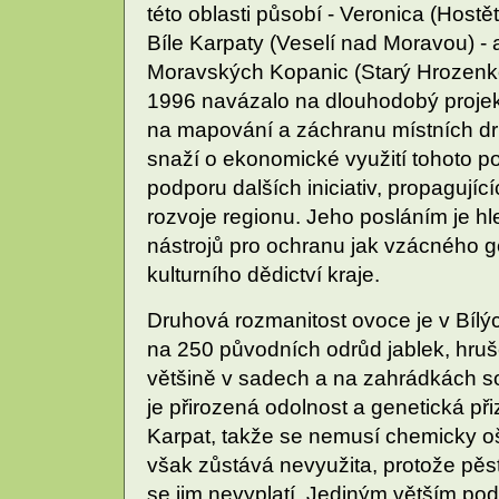
této oblasti působí - Veronica (Host
Bíle Karpaty (Veselí nad Moravou) - a
Moravských Kopanic (Starý Hrozenk
1996 navázalo na dlouhodobý proje
na mapování a záchranu místních dr
snaží o ekonomické využití tohoto pot
podporu dalších iniciativ, propagují
rozvoje regionu. Jeho posláním je 
nástrojů pro ochranu jak vzácného 
kulturního dědictví kraje.
Druhová rozmanitost ovoce je v Bílý
na 250 původních odrůd jablek, hruše
většině v sadech a na zahrádkách s
je přirozená odolnost a genetická 
Karpat, takže se nemusí chemicky oš
však zůstává nevyužita, protože pěsti
se jim nevyplatí. Jediným větším podn