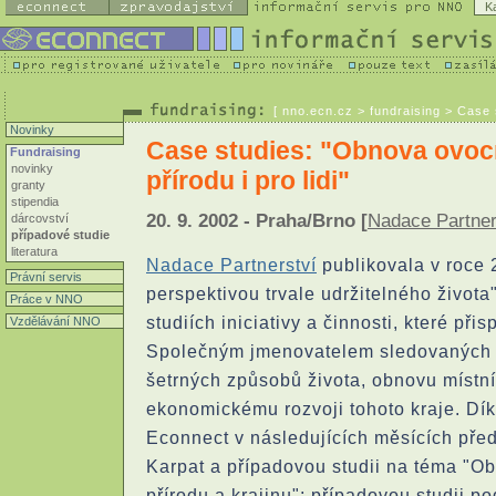
K
[
nno.ecn.cz
> fundraising > Case s
Novinky
Case studies: "Obnova ovocn
Fundraising
novinky
přírodu i pro lidi"
granty
stipendia
20. 9. 2002 - Praha/Brno [
Nadace Partner
dárcovství
případové studie
literatura
Nadace Partnerství
publikovala v roce 2
Právní servis
perspektivou trvale udržitelného života
Práce v NNO
studiích iniciativy a činnosti, které při
Vzdělávání NNO
Společným jmenovatelem sledovaných ak
šetrných způsobů života, obnovu místní
ekonomickému rozvoji tohoto kraje. Dí
Econnect v následujících měsících před
Karpat a případovou studii na téma "Ob
přírodu a krajinu"; případovou studii 