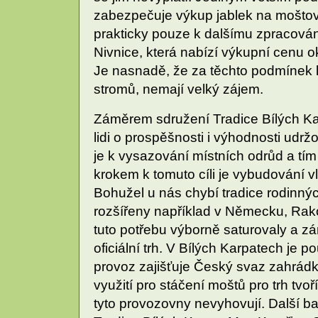
zabezpečuje výkup jablek na moštov
prakticky pouze k dalšímu zpracování,
Nivnice, která nabízí výkupní cenu o
Je nasnadě, že za těchto podmínek li
stromů, nemají velký zájem.
Záměrem sdružení Tradice Bílých Karp
lidi o prospěšnosti i výhodnosti udr
je k vysazování místních odrůd a tím i
krokem k tomuto cíli je vybudování v
Bohužel u nás chybí tradice rodinnýc
rozšířeny například v Německu, Rak
tuto potřebu výborně saturovaly a 
oficiální trh. V Bílých Karpatech je 
provoz zajišťuje Český svaz zahrádk
využití pro stáčení moštů pro trh tvo
tyto provozovny nevyhovují. Další ba