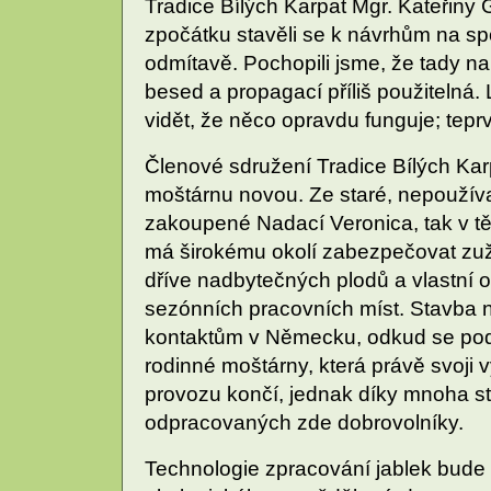
Tradice Bílých Karpat Mgr. Kateřiny 
zpočátku stavěli se k návrhům na sp
odmítavě. Pochopili jsme, že tady 
besed a propagací příliš použitelná. L
vidět, že něco opravdu funguje; teprv
Členové sdružení Tradice Bílých Karp
moštárnu novou. Ze staré, nepoužíva
zakoupené Nadací Veronica, tak v tě
má širokému okolí zabezpečovat zuž
dříve nadbytečných plodů a vlastní o
sezónních pracovních míst. Stavba n
kontaktům v Německu, odkud se podař
rodinné moštárny, která právě svoji
provozu končí, jednak díky mnoha s
odpracovaných zde dobrovolníky.
Technologie zpracování jablek bude 