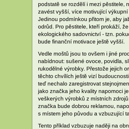
podstatě se rozdělí i mezi pěstitele
zavést vyšší, více motivující výkupn
Jedinou podmínkou přitom je, aby ja
odrůd. Pro pěstitele, kteří prokáží,
ekologického sadovnictví - tzn. pok
bude finanční motivace ještě vyšší.
Vedle moštů jsou to ovšem i jiné prod
nabídnout: sušené ovoce, povidla, sliv
rukodělné výrobky. Přestože jejich o
těchto chvílích ještě vizí budoucnosti
teď nechalo zaregistrovat stejnojm
jako značka jeho kvality napomoci je
veškerých výrobků z místních zdrojů
značka bude dobrou reklamou, napom
s místem jeho původu a vzbuzující t
Tento příklad vzbuzuje naději na obn