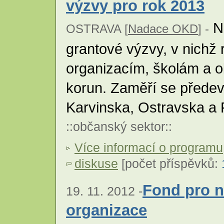
výzvy pro rok 2013
Na
OSTRAVA [
Nadace OKD
] -
grantové výzvy, v nichž
organizacím, školám a o
korun. Zaměří se přede
Karvinska, Ostravska a
::
občanský sektor
::
Více informací o programu
diskuse
[počet příspěvků:
Fond pro n
19. 11. 2012 -
organizace