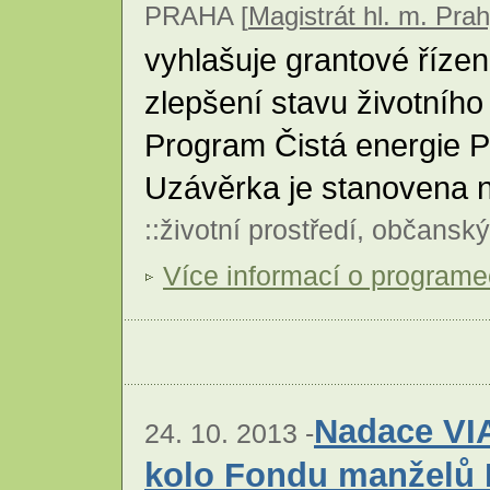
PRAHA [
Magistrát hl. m. Pra
vyhlašuje grantové řízen
zlepšení stavu životního 
Program Čistá energie P
Uzávěrka je stanovena n
::
životní prostředí
,
občanský
Více informací o program
Nadace VIA
24. 10. 2013 -
kolo Fondu manželů