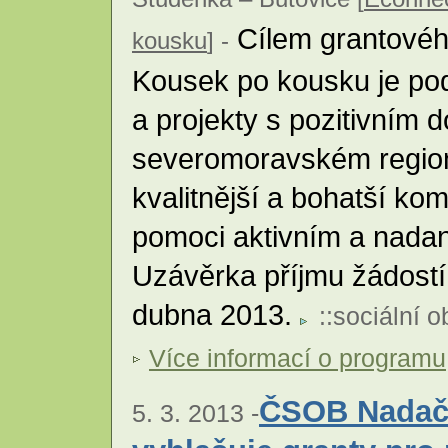
Cílem grantovéh
kousku
] -
Kousek po kousku je podp
a projekty s pozitivním
severomoravském regionu
kvalitnější a bohatší komu
pomoci aktivním a nadan
Uzávěrka příjmu žádostí
dubna 2013.
::
sociální o
Více informací o programu
ČSOB Nadačn
5. 3. 2013 -