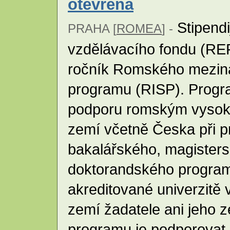
otevřena
Stipend
PRAHA [
ROMEA
] -
vzdělávacího fondu (RE
ročník Romského meziná
programu (RISP). Progr
podporu romským vysok
zemí včetně Česka při p
bakalářského, magister
doktorandského program
akreditované univerzitě 
zemí žadatele ani jeho 
programu je podporovat