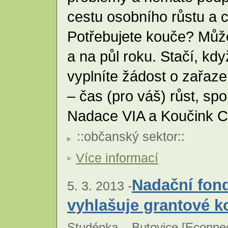
cestu osobního růstu a
Potřebujete kouče? Může
a na půl roku. Stačí, kd
vyplníte žádost o zařaz
– čas (pro váš) růst, s
Nadace VIA a Koučink C
::
občanský sektor
::
Více informací
Nadační fon
5. 3. 2013 -
vyhlašuje grantové k
Studénka – Butovice [
Econnec