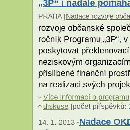
„3P“ i nadále pomáh
PRAHA [
Nadace rozvoje obča
rozvoje občanské společ
ročník Programu „3P“, v
poskytovat překlenovací
neziskovým organizacím,
přislíbené finanční pros
na realizaci svých proje
Více informací o programu
diskuse
[počet příspěvků:
Nadace OKD
14. 1. 2013 -