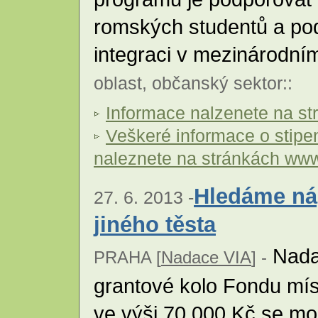
romských studentů a pod
integraci v mezinárodní
oblast
,
občanský sektor
::
Informace nalzenete na s
Veškeré informace o stip
naleznete na stránkách ww
Hledáme ná
27. 6. 2013 -
jiného těsta
Nadac
PRAHA [
Nadace VIA
] -
grantové kolo Fondu míst
ve výši 70 000 Kč se m