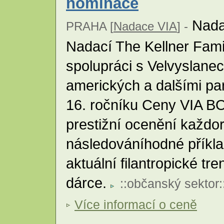
nominace
Nada
PRAHA [
Nadace VIA
] -
Nadací The Kellner Fami
spolupráci s Velvyslane
amerických a dalšími par
16. ročníku Ceny VIA BON
prestižní ocenění každo
následováníhodné příkla
aktuální filantropické tr
dárce.
::
občanský sektor
:
Více informací o ceně