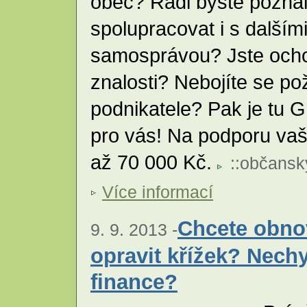
obec? Rádi byste pozna
spolupracovat i s dalším
samosprávou? Jste ochot
znalosti? Nebojíte se p
podnikatele? Pak je tu 
pro vás! Na podporu vaši
až 70 000 Kč.
::
občansk
Více informací
Chcete obno
9. 9. 2013 -
opravit křížek? Nech
finance?