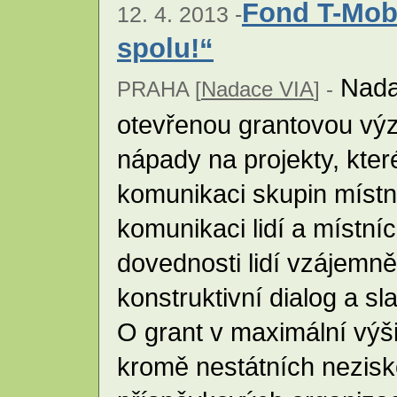
Fond T-Mob
12. 4. 2013 -
spolu!“
Nadac
PRAHA [
Nadace VIA
] -
otevřenou grantovou výz
nápady na projekty, které
komunikaci skupin místn
komunikaci lidí a místní
dovednosti lidí vzájemně
konstruktivní dialog a s
O grant v maximální vý
kromě nestátních nezisk