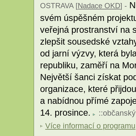
N
OSTRAVA [
Nadace OKD
] -
svém úspěšném projektu, 
veřejná prostranství na s
zlepšit sousedské vztahy
od jarní výzvy, která byl
republiku, zaměří na Mo
Největší šanci získat p
organizace, které přijd
a nabídnou přímé zapoje
14. prosince.
::
občanský
Více informací o programu