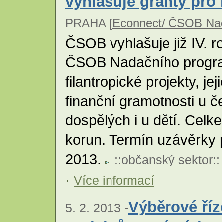
vyhlašuje granty pro
PRAHA [
Econnect/ ČSOB Nad
ČSOB vyhlašuje již IV. r
ČSOB Nadačního progra
filantropické projekty, je
finanční gramotnosti u č
dospělých i u dětí. Celk
korun. Termín uzávěrky p
2013.
::
občanský sektor
::
Více informací
Výběrové ří
5. 2. 2013 -