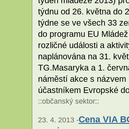
týden mládeže 2013) pr
týdnu od 26. května do 2
týdne se ve všech 33 ze
do programu EU Mládež 
rozličné události a aktiv
naplánována na 31. květ
TG.Masaryka a 1. červn
náměstí akce s názvem U
účastníkem Evropské do
::
občanský sektor
::
Cena VIA B
23. 4. 2013 -