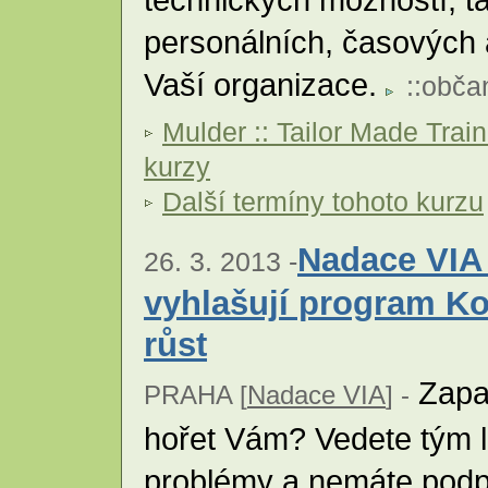
personálních, časových 
Vaší organizace.
::
obča
Mulder :: Tailor Made Trai
kurzy
Další termíny tohoto kurzu
Nadace VIA
26. 3. 2013 -
vyhlašují program Ko
růst
Zapal
PRAHA [
Nadace VIA
] -
hořet Vám? Vedete tým lid
problémy a nemáte podpo