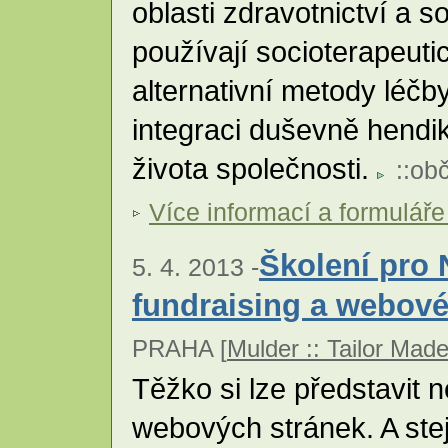
oblasti zdravotnictví a s
používají socioterapeut
alternativní metody léčb
integraci duševně hend
života společnosti.
::
obč
Více informací a formuláře
Školení pro 
5. 4. 2013 -
fundraising a webové
PRAHA [
Mulder :: Tailor Mad
Těžko si lze představit 
webových stránek. A ste