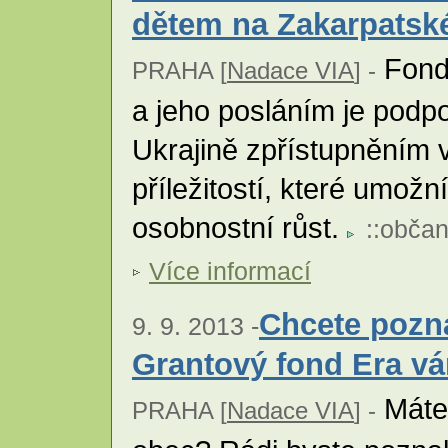
dětem na Zakarpatské
Fond 
PRAHA [
Nadace VIA
] -
a jeho posláním je podp
Ukrajině zpřístupněním 
příležitostí, které umožní
osobnostní růst.
::
občan
Více informací
Chcete pozn
9. 9. 2013 -
Grantový fond Era v
Máte 
PRAHA [
Nadace VIA
] -