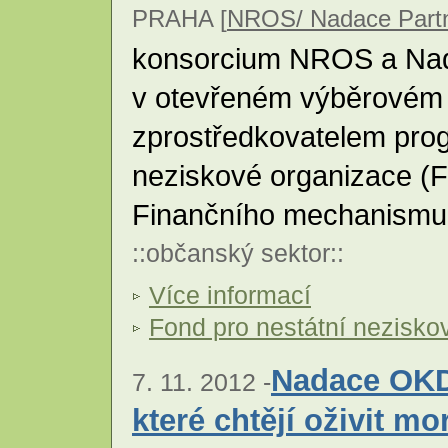
PRAHA [
NROS/ Nadace Partn
konsorcium NROS a Nada
v otevřeném výběrovém ř
zprostředkovatelem prog
neziskové organizace (
Finančního mechanism
::
občanský sektor
::
Více informací
Fond pro nestátní nezisko
Nadace OKD
7. 11. 2012 -
které chtějí oživit m