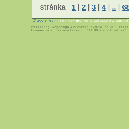
stránka
1
|
2
|
3
|
4
|
..
|
6
Easy CONNECTion
- snadné spojení mezi lidmi, kteř
Webhosting
,
webdesign
a
publikační systém Toolkit
-
Econne
Econnect,o.s.; Českomalínská 23; 160 00 Praha 6; tel: 224