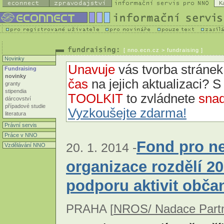
K
[
nno.ecn.cz
> fundraising ]
Novinky
Unavuje
vás tvorba strán
Fundraising
novinky
čas
na jejich aktualizaci? 
granty
stipendia
TOOLKIT
to zvládnete
snad
dárcovství
případové studie
Vyzkoušejte zdarma!
literatura
Právní servis
Práce v NNO
Fond pro ne
20. 1. 2014 -
Vzdělávání NNO
organizace rozdělí 2
podporu aktivit obča
PRAHA [
NROS/ Nadace Partn