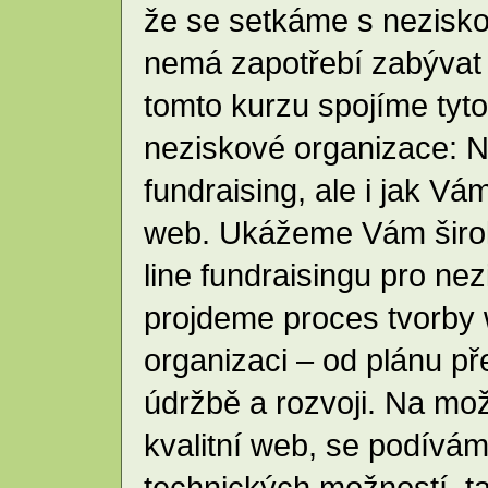
že se setkáme s nezisko
nemá zapotřebí zabývat 
tomto kurzu spojíme tyto 
neziskové organizace: Na
fundraising, ale i jak V
web. Ukážeme Vám širok
line fundraisingu pro ne
projdeme proces tvorby
organizaci – od plánu př
údržbě a rozvoji. Na mož
kvalitní web, se podívám
technických možností, ta