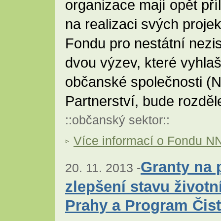
organizace mají opět pří
na realizaci svých proje
Fondu pro nestátní nez
dvou výzev, které vyhla
občanské společnosti 
Partnerství, bude rozdě
::
občanský sektor
::
Více informací o Fondu N
Granty na 
20. 11. 2013 -
zlepšení stavu životn
Prahy a Program Čist