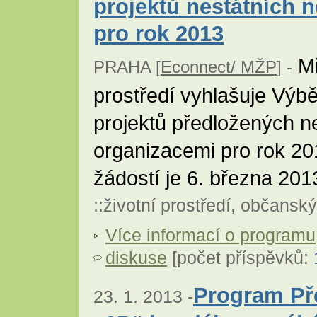
projektů nestátních 
pro rok 2013
Mi
PRAHA [
Econnect/ MŽP
] -
prostředí vyhlašuje Výb
projektů předložených n
organizacemi pro rok 20
žádostí je 6. března 201
::
životní prostředí
,
občanský
Více informací o programu
diskuse
[počet příspěvků:
Program Př
23. 1. 2013 -