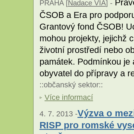
Právě
PRAHA [
Nadace VIA
] -
ČSOB a Era pro podporu
Grantový fond ČSOB! Uc
mohou projekty, jejichž 
životní prostředí nebo o
památek. Podmínkou je a
obyvatel do přípravy a r
::
občanský sektor
::
Více informací
Výzva o mezi
4. 7. 2013 -
RISP pro romské vys