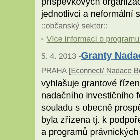
příspěvkových organizací
jednotlivci a neformální
::
občanský sektor
::
Více informací o program
Granty Nada
5. 4. 2013 -
PRAHA [
Econnect/ Nadace B
vyhlašuje grantové řízen
nadačního investičního f
souladu s obecně prosp
byla zřízena tj. k podpo
a programů právnických