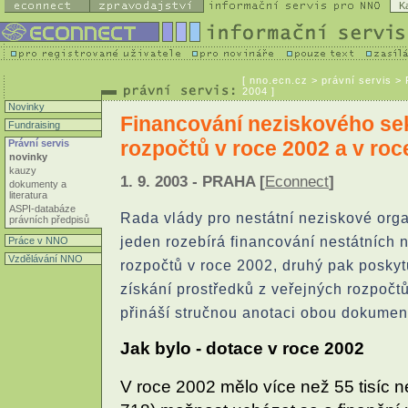
K
[
nno.ecn.cz
> právní servis >
2004 ]
Novinky
Financování neziskového se
Fundraising
rozpočtů v roce 2002 a v roc
Právní servis
novinky
kauzy
1. 9. 2003 - PRAHA [
Econnect
]
dokumenty a
literatura
ASPI-databáze
Rada vlády pro nestátní neziskové orga
právních předpisů
jeden rozebírá financování nestátních 
Práce v NNO
Vzdělávání NNO
rozpočtů v roce 2002, druhý pak posky
získání prostředků z veřejných rozpočt
přináší stručnou anotaci obou dokumen
Jak bylo - dotace v roce 2002
V roce 2002 mělo více než 55 tisíc n