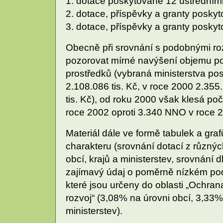
1. dotace poskytované 12 ústředními
2. dotace, příspěvky a granty poskyt
3. dotace, příspěvky a granty posky
Obecně při srovnání s podobnými r
pozorovat mírné navýšení objemu po
prostředků (vybraná ministerstva po
2.108.086 tis. Kč, v roce 2000 2.355
tis. Kč), od roku 2000 však klesá 
roce 2002 oproti 3.340 NNO v roce 2
Materiál dále ve formě tabulek a gra
charakteru (srovnání dotací z různýc
obcí, krajů a ministerstev, srovnání dl
zajímavý údaj o poměrně nízkém podí
které jsou určeny do oblasti „Ochrana
rozvoj“ (3,08% na úrovni obcí, 3,33%
ministerstev).