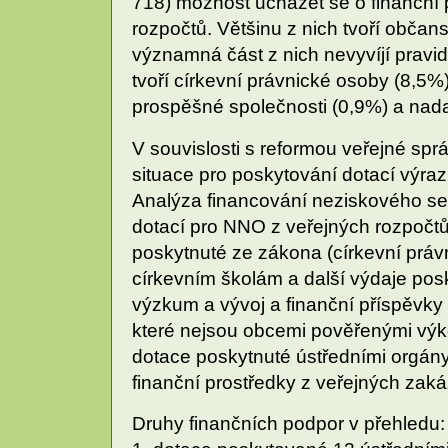
718) možnost ucházet se o finanční 
rozpočtů. Většinu z nich tvoří občan
významná část z nich nevyvíjí pravi
tvoří církevní právnické osoby (8,5%
prospěšné společnosti (0,9%) a nad
V souvislosti s reformou veřejné spr
situace pro poskytování dotací výra
Analýza financování neziskového se
dotací pro NNO z veřejných rozpočtů
poskytnuté ze zákona (církevní prá
církevním školám a další výdaje po
výzkum a vývoj a finanční příspěvk
které nejsou obcemi pověřenými výk
dotace poskytnuté ústředními orgány
finanční prostředky z veřejných zaká
Druhy finančních podpor v přehledu: