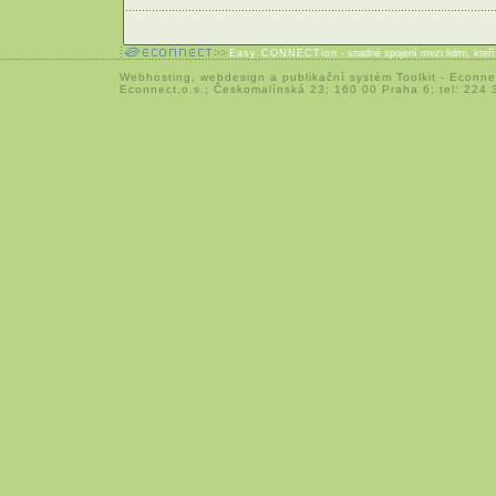
Easy CONNECTion
- snadné spojení mezi lidmi, kteř
Webhosting
,
webdesign
a
publikační systém Toolkit
-
Econne
Econnect,o.s.; Českomalínská 23; 160 00 Praha 6; tel: 224