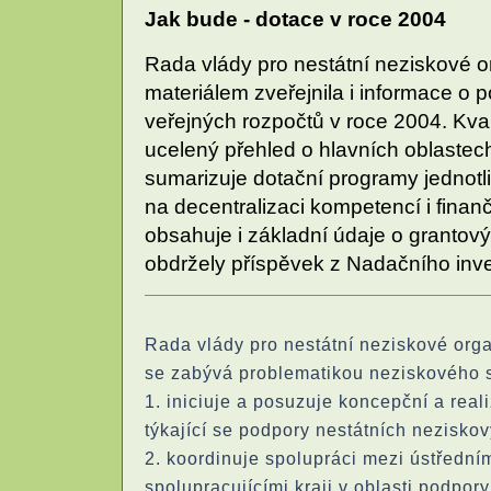
Jak bude - dotace v roce 2004
Rada vlády pro nestátní neziskové 
materiálem zveřejnila i informace o
veřejných rozpočtů v roce 2004. Kva
ucelený přehled o hlavních oblastech
sumarizuje dotační programy jednotli
na decentralizaci kompetencí i finan
obsahuje i základní údaje o grantov
obdržely příspěvek z Nadačního invest
Rada vlády pro nestátní neziskové org
se zabývá problematikou neziskového se
1. iniciuje a posuzuje koncepční a real
týkající se podpory nestátních nezisko
2. koordinuje spolupráci mezi ústředním
spolupracujícími kraji v oblasti podpor