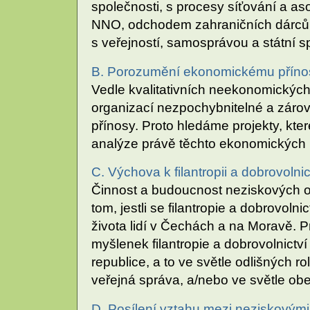
společnosti, s procesy síťování a a
NNO, odchodem zahraničních dárců
s veřejností, samosprávou a státní s
B. Porozumění ekonomickému přínos
Vedle kvalitativních neekonomickýc
organizací nezpochybnitelné a záro
přínosy. Proto hledáme projekty, kte
analýze právě těchto ekonomických 
C. Výchova k filantropii a dobrovolnic
Činnost a budoucnost neziskových o
tom, jestli se filantropie a dobrovoln
života lidí v Čechách a na Moravě. P
myšlenek filantropie a dobrovolnict
republice, a to ve světle odlišných ro
veřejná správa, a/nebo ve světle ob
D. Posílení vztahu mezi neziskovými