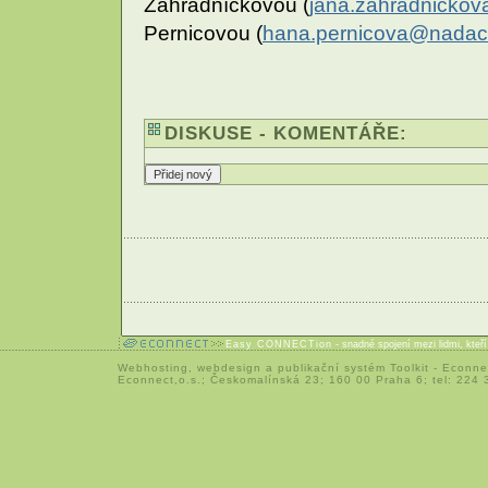
Zahradníčkovou (
jana.zahradnicko
Pernicovou (
hana.pernicova@nadac
DISKUSE - KOMENTÁŘE:
Easy CONNECTion
- snadné spojení mezi lidmi, kteř
Webhosting
,
webdesign
a
publikační systém Toolkit
-
Econne
Econnect,o.s.; Českomalínská 23; 160 00 Praha 6; tel: 224