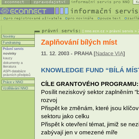
K
[
nno.ecn.cz
> právní servis > 
Novinky
Zaplňování bílých míst
Fundraising
Právní servis
11. 12. 2003 - PRAHA [
Nadace VIA
]
novinky
kauzy
dokumenty a
literatura
KNOWLEDGE FUND “BÍLÁ MÍS
ASPI-databáze
právních předpisů
Práce v NNO
CÍLE GRANTOVÉHO PROGRAMU:
Vzdělávání NNO
Posílit neziskový sektor zaplněním “b
rozvoj
Přispět ke změnám, které jsou klíčov
sektoru jako celku
Přispět k otevření témat, jimiž se ne
zabývají jen v omezené míře