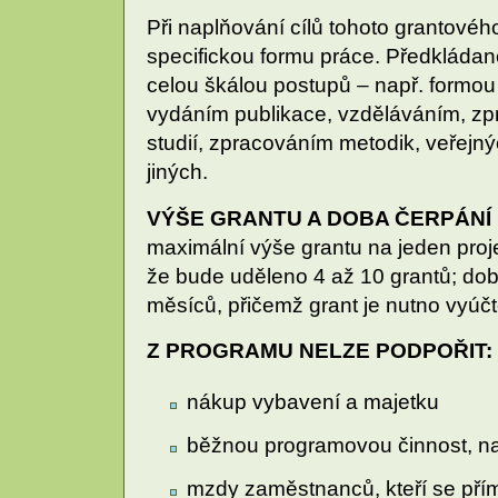
Při naplňování cílů tohoto grantov
specifickou formu práce. Předkládan
celou škálou postupů – např. formou 
vydáním publikace, vzděláváním, zp
studií, zpracováním metodik, veřejný
jiných.
VÝŠE GRANTU A DOBA ČERPÁNÍ
maximální výše grantu na jeden proj
že bude uděleno 4 až 10 grantů; dob
měsíců, přičemž grant je nutno vyúčt
Z PROGRAMU NELZE PODPOŘIT:
nákup vybavení a majetku
běžnou programovou činnost, na
mzdy zaměstnanců, kteří se přímo