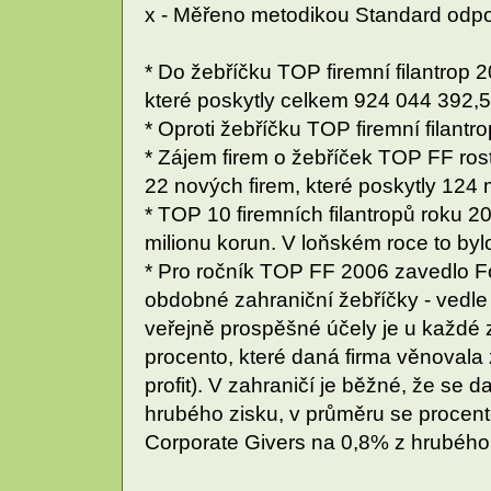
x - Měřeno metodikou Standard odp
* Do žebříčku TOP firemní filantrop 2
které poskytly celkem 924 044 392,5
* Oproti žebříčku TOP firemní filantr
* Zájem firem o žebříček TOP FF roste
22 nových firem, které poskytly 124 
* TOP 10 firemních filantropů roku 
milionu korun. V loňském roce to byl
* Pro ročník TOP FF 2006 zavedlo F
obdobné zahraniční žebříčky - vedl
veřejně prospěšné účely je u každé 
procento, které daná firma věnovala 
profit). V zahraničí je běžné, že se
hrubého zisku, v průměru se procen
Corporate Givers na 0,8% z hrubého 