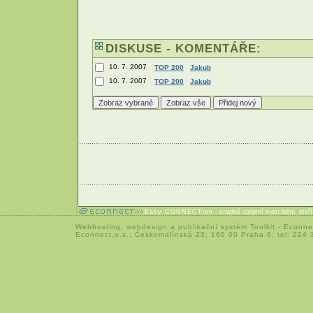
DISKUSE - KOMENTÁŘE:
10. 7. 2007
TOP 200
Jakub
10. 7. 2007
TOP 200
Jakub
Easy CONNECTion
- snadné spojení mezi lidmi, kteř
Webhosting
,
webdesign
a
publikační systém Toolkit
-
Econne
Econnect,o.s.; Českomalínská 23; 160 00 Praha 6; tel: 224