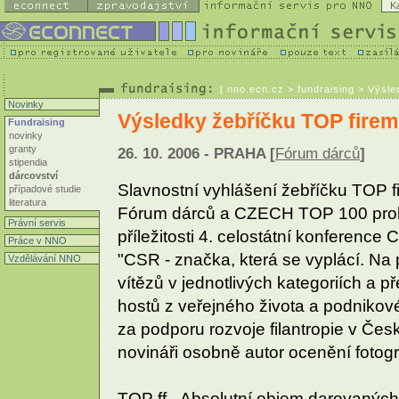
K
[
nno.ecn.cz
> fundraising > Výsle
Novinky
Výsledky žebříčku TOP firemn
Fundraising
novinky
granty
26. 10. 2006 - PRAHA [
Fórum dárců
]
stipendia
dárcovství
Slavnostní vyhlášení žebříčku TOP fir
případové studie
literatura
Fórum dárců a CZECH TOP 100 proběh
Právní servis
příležitosti 4. celostátní konference
Práce v NNO
"CSR - značka, která se vyplácí. Na
Vzdělávání NNO
vítězů v jednotlivých kategoriích a 
hostů z veřejného života a podnikov
za podporu rozvoje filantropie v Če
novináři osobně autor ocenění fotog
TOP ff - Absolutní objem darovaných