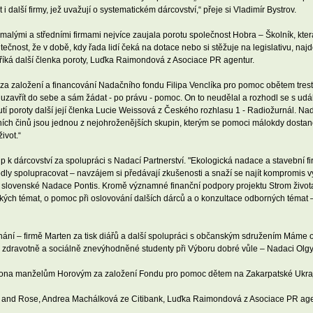
další firmy, jež uvažují o systematickém dárcovství,“ přeje si Vladimír Bystrov.
 malými a středními firmami nejvíce zaujala porotu společnost Hobra – Školník, kt
st, že v době, kdy řada lidí čeká na dotace nebo si stěžuje na legislativu, najde 
" říká další členka poroty, Luďka Raimondová z Asociace PR agentur.
za založení a financování Nadačního fondu Filipa Venclíka pro pomoc obětem trestnýc
l uzavřít do sebe a sám žádat - po právu - pomoc. On to neudělal a rozhodl se s ud
tí poroty další její členka Lucie Weissová z Českého rozhlasu 1 - Radiožurnál. N
ích činů jsou jednou z nejohroženějších skupin, kterým se pomoci málokdy dostane. 
ivot.“
 k dárcovství za spolupráci s Nadací Partnerství. "Ekologická nadace a stavební fi
zhodly spolupracovat – navzájem si předávají zkušenosti a snaží se najít kompromis
ze slovenské Nadace Pontis. Kromě významné finanční podpory projektu Strom živo
ických témat, o pomoc při oslovování dalších dárců a o konzultace odborných témat 
znání – firmě Marten za tisk diářů a další spolupráci s občanským sdružením Mám
o zdravotně a sociálně znevýhodněné studenty při Výboru dobré vůle – Nadaci Olg
 Bona manželům Horovým za založení Fondu pro pomoc dětem na Zakarpatské Ukraji
ison and Rose, Andrea Machálková ze Citibank, Luďka Raimondová z Asociace PR a