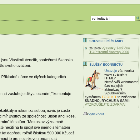
SOUVISEJÍCÍ ČLÁNKY
Výsledky žebříčku
26.10.06
TOP firemní filantrop 2006
 jsou Vlastimil Venclík, společnost Skanska
SLUŽBY ECONNECTU
dle svého uvážení.
Unavuje
vás tvorba
www stránek v
 Příkladné dárce ve čtyřech kategoriích
HTML?
Nemá váš webmaster
čas
na jejich
aktualizaci?
S publikačním
ým, si zasluhuje díky a ocenění," komentuje
systémem
TOOLKIT
to zvládnete
SNADNO, RYCHLE A SAMI:
VYZKOUŠEJTE ZDARMA
!
několikátým rokem za sebou, navíc je často
vytisknout
dimír Bystrov ze společnosti Bison and Rose.
ulárním" tématům. "Metrostav významně
 necítí na to spojit své jméno s tématem
pět let dopředu ročně částkou 500 000 Kč, což
moci je pro neziskovou organizaci