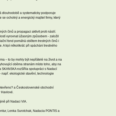
erá dlouhodobě a systematicky podporuje
se ochotný a energický majitel firmy, který
h činů a propagaci aktivit proti násilí.
álostí vyrovnat úžasným způsobem - založil
adační fond pomáhá obětem trestných činů i
A trpí několikrát: při spáchání trestného
rma – to by mohly být nepřátelé na život a na
 vyhovující oběma stranám místo toho, aby na
ta SKANSKA rozšířila spolupráci s Nadací
– např. ekologické stavění, technologie
e otevřeno? a Československé obchodní
y Havlové.
ně při Nadaci VIA.
gentur, Lenka Surotchak, Nadacia PONTIS a