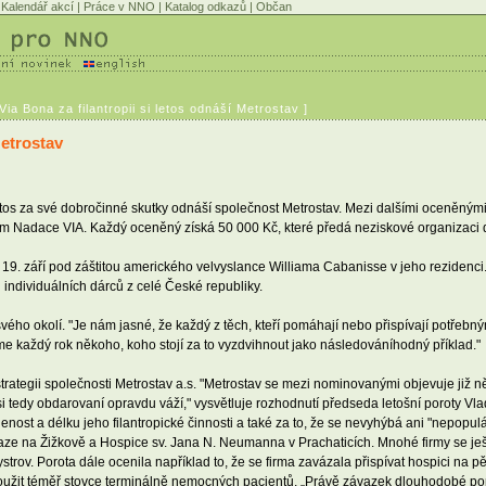
Kalendář akcí
|
Práce v NNO
|
Katalog odkazů
|
Občan
ia Bona za filantropii si letos odnáší Metrostav ]
Metrostav
tos za své dobročinné skutky odnáší společnost Metrostav. Mezi dalšími oceněnými
kem Nadace VIA. Každý oceněný získá 50 000 Kč, které předá neziskové organizaci 
 19. září pod záštitou amerického velvyslance Williama Cabanisse v jeho rezidenci.
 individuálních dárců z celé České republiky.
vého okolí. "Je nám jasné, že každý z těch, kteří pomáhají nebo přispívají potřebn
áme každý rok někoho, koho stojí za to vyzdvihnout jako následováníhodný příklad."
strategii společnosti Metrostav a.s. "Metrostav se mezi nominovanými objevuje již 
 tedy obdarovaní opravdu váží," vysvětluje rozhodnutí předseda letošní poroty Vla
enost a délku jeho filantropické činnosti a také za to, že se nevyhýbá ani "nepop
e na Žižkově a Hospice sv. Jana N. Neumanna v Prachaticích. Mnohé firmy se ještě
ystrov. Porota dále ocenila například to, že se firma zavázala přispívat hospici na 
oužit téměř stovce terminálně nemocných pacientů. „Právě závazek dlouhodobé po