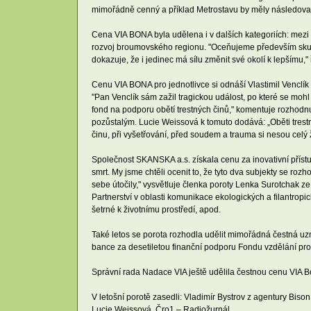
mimořádně cenný a příklad Metrostavu by měly následovat i 
Cena VIA BONA byla udělena i v dalších kategoriích: mezi
rozvoj broumovského regionu. "Oceňujeme především skutečno
dokazuje, že i jedinec má sílu změnit své okolí k lepšímu,
Cenu VIA BONA pro jednotlivce si odnáší Vlastimil Venclík 
"Pan Venclík sám zažil tragickou událost, po které se moh
fond na podporu obětí trestných činů," komentuje rozhodnu
pozůstalým. Lucie Weissová k tomuto dodává: „Oběti trestn
činu, při vyšetřování, před soudem a trauma si nesou celý ž
Společnost SKANSKA a.s. získala cenu za inovativní přístup
smrt. My jsme chtěli ocenit to, že tyto dva subjekty se ro
sebe útočily," vysvětluje členka poroty Lenka Surotchak 
Partnerství v oblasti komunikace ekologických a filantrop
šetrné k životnímu prostředí, apod.
Také letos se porota rozhodla udělit mimořádná čestná u
bance za desetiletou finanční podporu Fondu vzdělání pr
Správní rada Nadace VIA ještě udělila čestnou cenu VIA
V letošní porotě zasedli: Vladimír Bystrov z agentury B
Lucie Weissová, Čro1 – Radiožurnál.