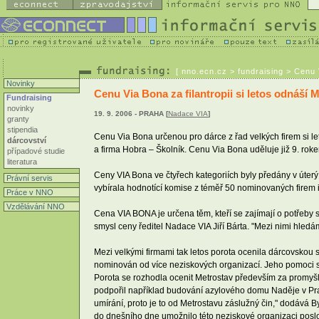
[
nno.ecn.cz
> fundraising > Cenu V
Novinky
Cenu Via Bona za filantropii si letos odnáší 
Fundraising
novinky
19. 9. 2006 - PRAHA [
Nadace VIA
]
granty
stipendia
Cenu Via Bona určenou pro dárce z řad velkých firem si le
dárcovství
a firma Hobra – Školník. Cenu Via Bona uděluje již 9. ro
případové studie
literatura
Ceny VIA Bona ve čtyřech kategoriích byly předány v úterý
Právní servis
vybírala hodnotící komise z téměř 50 nominovaných firem i
Práce v NNO
Vzdělávání NNO
Cena VIA BONA je určena těm, kteří se zajímají o potřeby s
smysl ceny ředitel Nadace VIA Jiří Bárta. "Mezi nimi hled
Mezi velkými firmami tak letos porota ocenila dárcovskou 
nominován od více neziskových organizací. Jeho pomoci si
Porota se rozhodla ocenit Metrostav především za promyšl
podpořil například budování azylového domu Naděje v Praz
umírání, proto je to od Metrostavu záslužný čin," dodává B
do dnešního dne umožnilo této neziskové organizaci posl