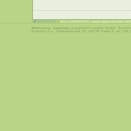
Easy CONNECTion
- snadné spojení mezi lidmi, kteř
Webhosting
,
webdesign
a
publikační systém Toolkit
-
Econne
Econnect,o.s.; Českomalínská 23; 160 00 Praha 6; tel: 224