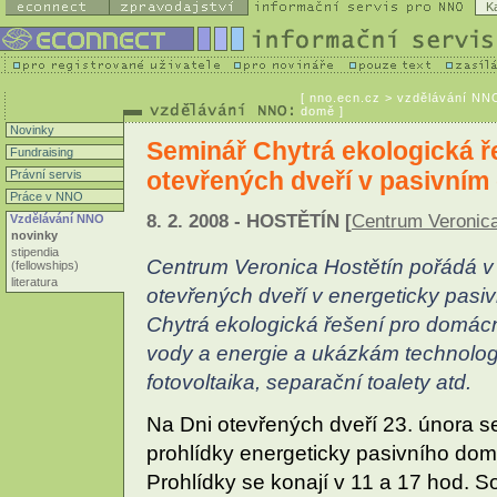
K
[
nno.ecn.cz
> vzdělávání NNO
domě ]
Novinky
Seminář Chytrá ekologická 
Fundraising
otevřených dveří v pasivní
Právní servis
Práce v NNO
8. 2. 2008 - HOSTĚTÍN [
Centrum Veronica
Vzdělávání NNO
novinky
stipendia
Centrum Veronica Hostětín pořádá v
(fellowships)
literatura
otevřených dveří v energeticky pasi
Chytrá ekologická řešení pro domá
vody a energie a ukázkám technologií,
fotovoltaika, separační toalety atd.
Na Dni otevřených dveří 23. února s
prohlídky energeticky pasivního dom
Prohlídky se konají v 11 a 17 hod. S