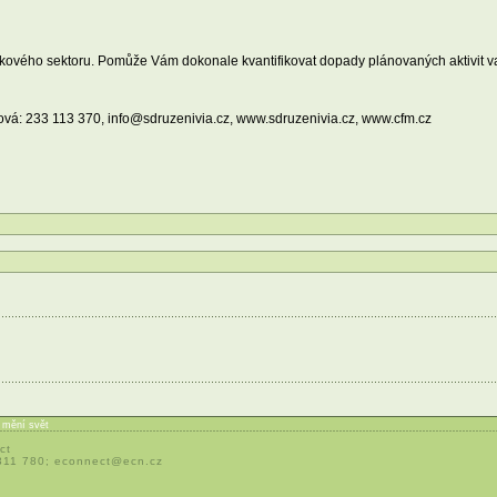
skového sektoru. Pomůže Vám dokonale kvantifikovat dopady plánovaných aktivit vaší
vá: 233 113 370, info@sdruzenivia.cz, www.sdruzenivia.cz, www.cfm.cz
í mění svět
ct
 311 780;
econnect@ecn.cz