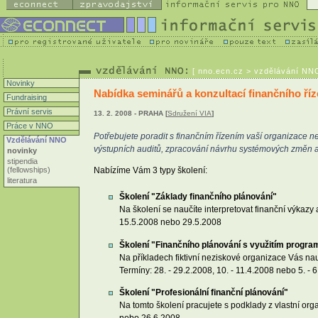
[
nno.ecn.cz
> vzdělávání NNO 
Novinky
Nabídka seminářů a konzultací finančního říz
Fundraising
Právní servis
13. 2. 2008 - PRAHA [
Sdružení VIA
]
Práce v NNO
Potřebujete poradit s finančním řízením vaší organizace ne
Vzdělávání NNO
výstupních auditů, zpracování návrhu systémových změn a 
novinky
stipendia
Nabízíme Vám 3 typy školení:
(fellowships)
literatura
Školení "Základy finančního plánování"
Na školení se naučíte interpretovat finanční výkazy 
15.5.2008 nebo 29.5.2008
Školení "Finančního plánování s využitím prog
Na příkladech fiktivní neziskové organizace Vás n
Termíny: 28. - 29.2.2008, 10. - 11.4.2008 nebo 5. - 
Školení "Profesionální finanční plánování"
Na tomto školení pracujete s podklady z vlastní or
nebo 26.6.2008