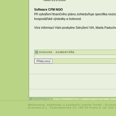
Software CFM NGO
Při vytváření finančního plánu zohleduňuje specifika nezi
hospodářské výsledky a hotovost.
Více informací Vám poskytne Sdružení VIA, Marta Paducho
DISKUSE - KOMENTÁŘE:
Easy CONNECTion
- snadné spojení mezi lidmi, kteř
Webhosting
,
webdesign
a
publikační systém Toolkit
-
Econne
Econnect,o.s.; Českomalínská 23; 160 00 Praha 6; tel: 224