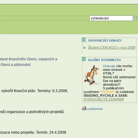
SOUVISEJÍCÍ ODKAZY
Školení CFM NGO v roce 2008
asti finančního řízeni, vstupních a
SLUŽBY ECONNECTU
řízení a plánování.
Unavuje
vás tvorba
www stránek v
HTML?
Nemá váš webmaster
čas
na jejich
aktualizaci?
S publikačním
vytvořit finanční plán. Termíny: 6.3.2008,
systémem
TOOLKIT
to zvládnete
SNADNO, RYCHLE A SAMI:
VYZKOUŠEJTE ZDARMA
!
vytisknout
ší organizace a jednotlivých projektů.
nizace nebo projektu. Termín: 24.4.2008