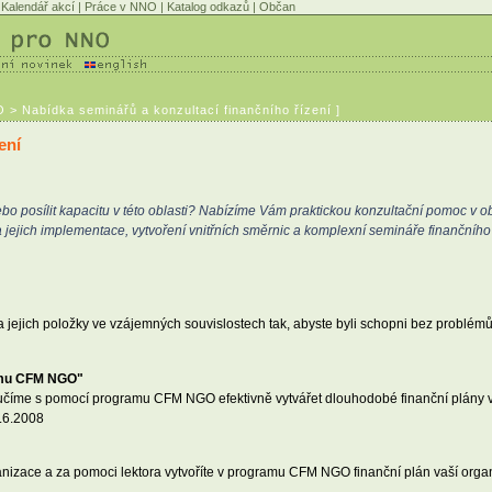
Kalendář akcí
|
Práce v NNO
|
Katalog odkazů
|
Občan
> Nabídka seminářů a konzultací finančního řízení ]
ení
bo posílit kapacitu v této oblasti? Nabízíme Vám praktickou konzultační pomoc v obl
jejich implementace, vytvoření vnitřních směrnic a komplexní semináře finančního 
a jejich položky ve vzájemných souvislostech tak, abyste byli schopni bez problémů 
ramu CFM NGO"
aučíme s pomocí programu CFM NGO efektivně vytvářet dlouhodobé finanční plány va
6.6.2008
ganizace a za pomoci lektora vytvoříte v programu CFM NGO finanční plán vaší orga