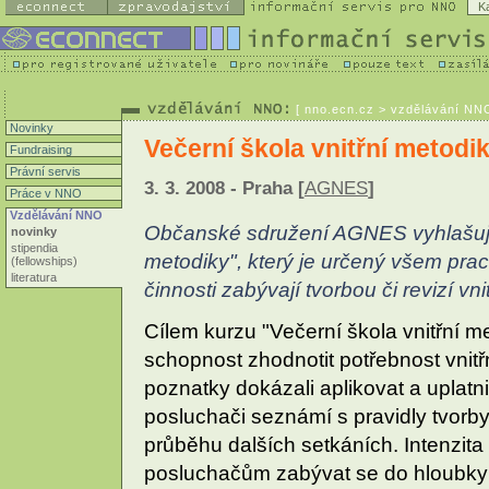
K
[
nno.ecn.cz
> vzdělávání NNO 
Novinky
Večerní škola vnitřní metodi
Fundraising
Právní servis
3. 3. 2008 - Praha [
AGNES
]
Práce v NNO
Vzdělávání NNO
Občanské sdružení AGNES vyhlašuje 
novinky
stipendia
metodiky", který je určený všem prac
(fellowships)
literatura
činnosti zabývají tvorbou či revizí vn
Cílem kurzu "Večerní škola vnitřní me
schopnost zhodnotit potřebnost vnitř
poznatky dokázali aplikovat a uplatni
posluchači seznámí s pravidly tvorby 
průběhu dalších setkáních. Intenzita
posluchačům zabývat se do hloubky 