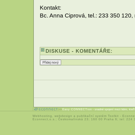
Kontakt:
Bc. Anna Ciprová, tel.: 233 350 120,
DISKUSE - KOMENTÁŘE:
Easy CONNECTion
- snadné spojení mezi lidmi, kteř
Webhosting
,
webdesign
a
publikační systém Toolkit
-
Econne
Econnect,o.s.; Českomalínská 23; 160 00 Praha 6; tel: 224