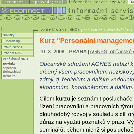
K
[
nno.ecn.cz
> vzdělávání NNO
Novinky
Kurz "Personální manageme
Fundraising
Právní servis
10. 3. 2008 - PRAHA [
AGNES, občanské 
Práce v NNO
Vzdělávání NNO
Občanské sdružení AGNES nabízí ku
novinky
stipendia
určený všem pracovníkům neziskových
(fellowships)
literatura
zdroji, tj. ředitelům a dalším vedou
ekonomům, koordinátorům a dalším.
Cílem kurzu je seznámit posluchače
řízení pracovníků a pracovních týmů
dlouhodobý rozvoj v souladu s cíli o
důraz na využití poznatků v praxi. 
seminářů, během nichž si posluchač