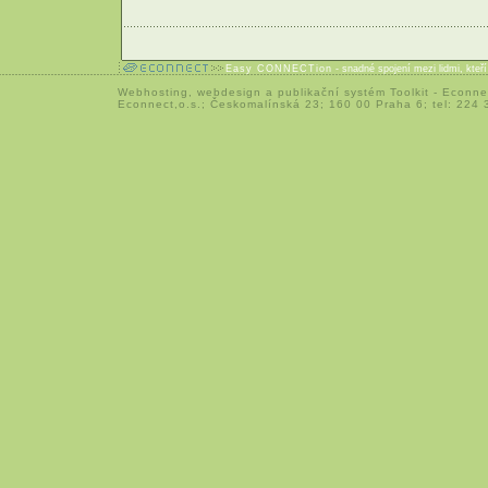
Easy CONNECTion
- snadné spojení mezi lidmi, kteř
Webhosting
,
webdesign
a
publikační systém Toolkit
-
Econne
Econnect,o.s.; Českomalínská 23; 160 00 Praha 6; tel: 224