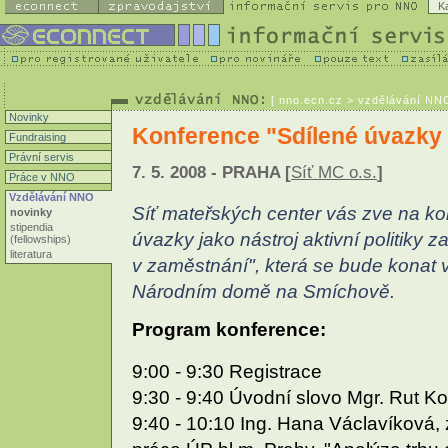
K
[
nno.ecn.cz
> vzdělávání NNO
Novinky
Konference "Sdílené úvazky
Fundraising
Právní servis
7. 5. 2008 - PRAHA [
Síť MC o.s.
]
Práce v NNO
Vzdělávání NNO
Síť mateřských center vás zve na kon
novinky
stipendia
úvazky jako nástroj aktivní politiky
(fellowships)
literatura
v zaměstnání", která se bude konat 
Národním domě na Smíchově.
Program konference:
9:00 - 9:30 Registrace
9:30 - 9:40 Úvodní slovo Mgr. Rut Ko
9:40 - 10:10 Ing. Hana Václavíková,