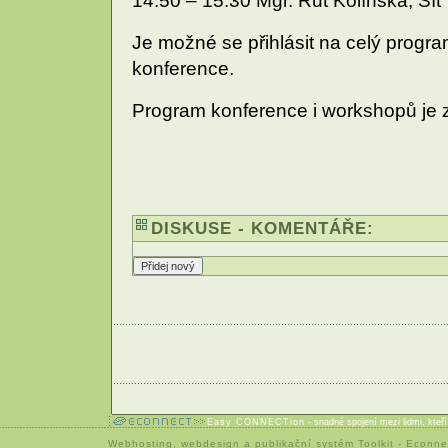
14:50 – 15:30 Mgr. Rut Kolínská, Síť
Je možné se přihlásit na celý progr
konference.
Program konference i workshopů je zd
DISKUSE - KOMENTÁŘE:
Easy CONNECTion
- snadné spojení mezi lidmi, kteř
Webhosting
,
webdesign
a
publikační systém Toolkit
-
Econne