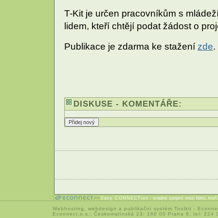
T-Kit je určen pracovníkům s mláde
lidem, kteří chtějí podat žádost o pro
Publikace je zdarma ke stažení
zde
.
DISKUSE - KOMENTÁŘE:
Easy CONNECTion
- snadné spojení mezi lidmi, kteř
Webhosting
,
webdesign
a
publikační systém Toolkit
-
Econne
Econnect,o.s.; Českomalínská 23; 160 00 Praha 6; tel: 224