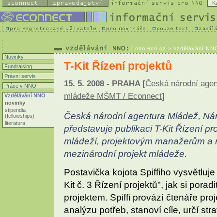
K
[
nno.ecn.cz
> vzdělávání NNO 
Novinky
T-Kit Řízení projektů
Fundraising
Právní servis
15. 5. 2008 - PRAHA [
Česká národní agent
Práce v NNO
mládeže MŠMT / Econnect
]
Vzdělávání NNO
novinky
stipendia
Česká národní agentura Mládež, Nár
(fellowships)
literatura
představuje publikaci T-Kit Řízení pr
mládeží, projektovým manažerům a 
mezinárodní projekt mládeže.
Postavička kojota Spiffiho vysvětluj
Kit č. 3 Řízení projektů", jak si po
projektem. Spiffi provází čtenáře pr
analýzu potřeb, stanoví cíle, určí stra