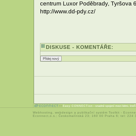
centrum Luxor Poděbrady, Tyršova 6
http://www.dd-pdy.cz/
DISKUSE - KOMENTÁŘE:
Easy CONNECTion
- snadné spojení mezi lidmi, kteř
Webhosting
,
webdesign
a
publikační systém Toolkit
-
Econne
Econnect,o.s.; Českomalínská 23; 160 00 Praha 6; tel: 224