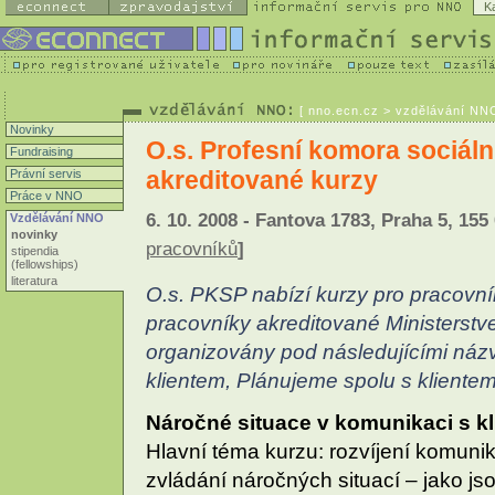
K
[
nno.ecn.cz
> vzdělávání NNO 
Novinky
O.s. Profesní komora sociáln
Fundraising
akreditované kurzy
Právní servis
Práce v NNO
6. 10. 2008 - Fantova 1783, Praha 5, 155 
Vzdělávání NNO
novinky
pracovníků
]
stipendia
(fellowships)
literatura
O.s. PKSP nabízí kurzy pro pracovník
pracovníky akreditované Ministerstve
organizovány pod následujícími náz
klientem, Plánujeme spolu s kliente
Náročné situace v komunikaci s k
Hlavní téma kurzu: rozvíjení komuni
zvládání náročných situací – jako js