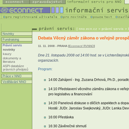
[
nno.ecn.cz
> právní servis >
Novinky
Debata Věcný záměr zákona o veřejně prosp
Fundraising
Právní servis
11. 11. 2008 - PRAHA [
Econnect/ RVNNO
]
novinky
kauzy
Dne 21. listopadu 2008 od 14:00 hod. se v Lichtenštejns
dokumenty a
organizacích.
literatura
ASPI-databáze
Program:
právních předpisů
Práce v NNO
14:00 Zahájení - Ing. Zuzana Drhová, Ph.D., poradk
Vzdělávání NNO
14:10 Představení věcného záměru zákona o veřejn
pro legislativu a financování
14:20 Panelová diskuse o dílčích aspektech a dop
Hosté: JUDr. Jaroslav Svejkovský, JUDr. Lenka Deve
16:00 Přestávka
16:30 Závěrečné shrnutí