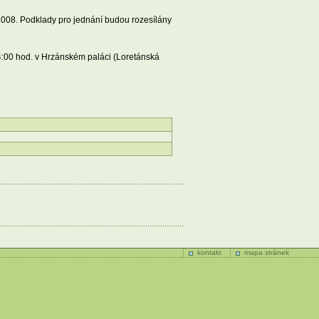
2008. Podklady pro jednání budou rozesílány
4:00 hod. v Hrzánském paláci (Loretánská
kontakt
mapa stránek