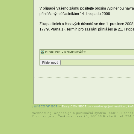
V případě Vašeho zájmu posílejte prosím vyplněnou návrat
přihlášeným účastníkům 14. listopadu 2008.
Z kapacitních a časových důvodů se dne 1. prosince 2008
177/9, Praha 1). Termín pro zasílání přihlášek je 21. listo
DISKUSE - KOMENTÁŘE:
Easy CONNECTion
- snadné spojení mezi lidmi, kteř
Webhosting
,
webdesign
a
publikační systém Toolkit
-
Econne
Econnect,o.s.; Českomalínská 23; 160 00 Praha 6; tel: 224