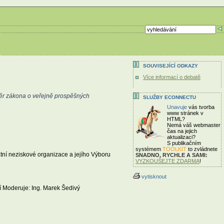
SOUVISEJÍCÍ ODKAZY
Více informací o debatě
měr zákona o veřejně prospěšných
SLUŽBY ECONNECTU
Unavuje
vás tvorba
www stránek v
HTML?
Nemá váš webmaster
čas
na jejich
aktualizaci?
S publikačním
systémem
TOOLKIT
to zvládnete
ní neziskové organizace a jejího Výboru
SNADNO, RYCHLE A SAMI:
VYZKOUŠEJTE ZDARMA
!
vytisknout
í Moderuje: Ing. Marek Šedivý