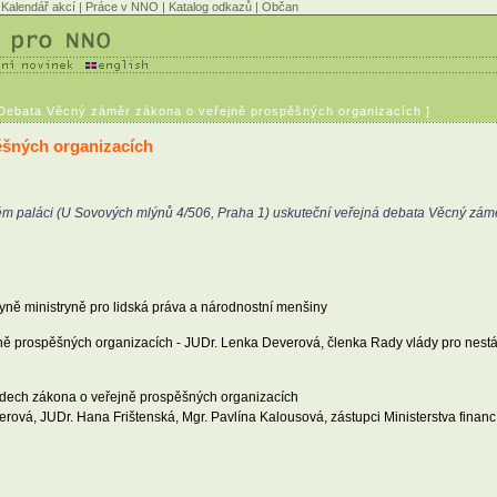
Kalendář akcí
|
Práce v NNO
|
Katalog odkazů
|
Občan
 Debata Věcný záměr zákona o veřejně prospěšných organizacích ]
ěšných organizacích
kém paláci (U Sovových mlýnů 4/506, Praha 1) uskuteční veřejná debata Věcný zá
yně ministryně pro lidská práva a národnostní menšiny
ě prospěšných organizacích - JUDr. Lenka Deverová, členka Rady vlády pro nestát
adech zákona o veřejně prospěšných organizacích
rová, JUDr. Hana Frištenská, Mgr. Pavlína Kalousová, zástupci Ministerstva financ