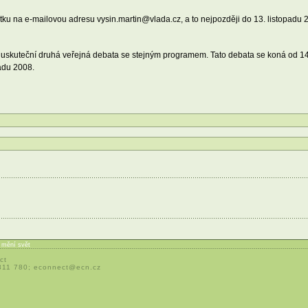
ku na e-mailovou adresu vysin.martin@vlada.cz, a to nejpozději do 13. listopadu 
 uskuteční druhá veřejná debata se stejným programem. Tato debata se koná od 1
padu 2008.
í mění svět
ct
 311 780;
econnect@ecn.cz