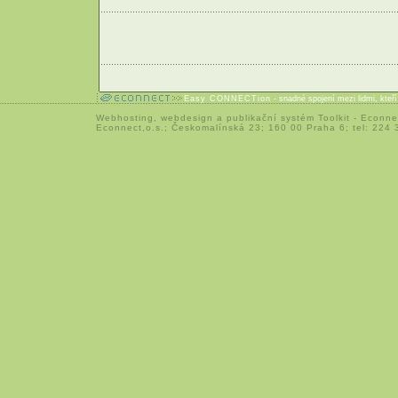
Easy CONNECTion
- snadné spojení mezi lidmi, kteř
Webhosting
,
webdesign
a
publikační systém Toolkit
-
Econne
Econnect,o.s.; Českomalínská 23; 160 00 Praha 6; tel: 224