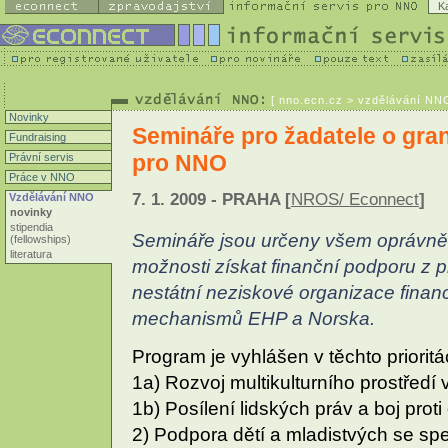
K
[
nno.ecn.cz
> vzdělávání NNO
Novinky
Semináře pro žadatele o gra
Fundraising
pro NNO
Právní servis
Práce v NNO
7. 1. 2009 - PRAHA [
NROS/ Econnect
]
Vzdělávání NNO
novinky
stipendia
Semináře jsou určeny všem oprávněný
(fellowships)
literatura
možnosti získat finanční podporu z 
nestátní neziskové organizace fina
mechanismů EHP a Norska.
Program je vyhlášen v těchto prioritá
1a) Rozvoj multikulturního prostředí
1b) Posílení lidských práv a boj proti
2) Podpora dětí a mladistvých se spe