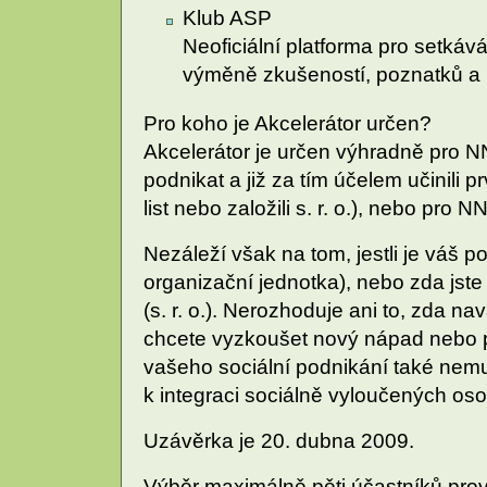
Klub ASP
Neoficiální platforma pro setkáv
výměně zkušeností, poznatků a 
Pro koho je Akcelerátor určen?
Akcelerátor je určen výhradně pro N
podnikat a již za tím účelem učinili p
list nebo založili s. r. o.), nebo pro 
Nezáleží však na tom, jestli je váš p
organizační jednotka), nebo zda jste 
(s. r. o.). Nerozhoduje ani to, zda n
chcete vyzkoušet nový nápad nebo p
vašeho sociální podnikání také nemus
k integraci sociálně vyloučených o
Uzávěrka je 20. dubna 2009.
Výběr maximálně pěti účastníků prov