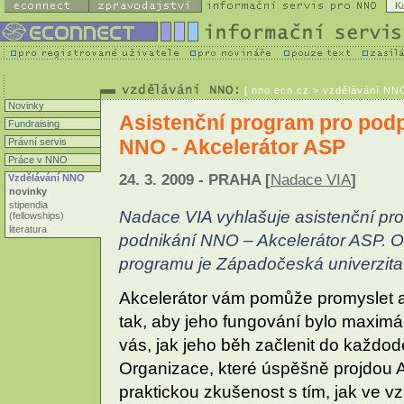
K
[
nno.ecn.cz
> vzdělávání NNO 
Novinky
Asistenční program pro podp
Fundraising
NNO - Akcelerátor ASP
Právní servis
Práce v NNO
24. 3. 2009 - PRAHA [
Nadace VIA
]
Vzdělávání NNO
novinky
stipendia
Nadace VIA vyhlašuje asistenční pr
(fellowships)
literatura
podnikání NNO – Akcelerátor ASP. O
programu je Západočeská univerzita 
Akcelerátor vám pomůže promyslet a
tak, aby jeho fungování bylo maximál
vás, jak jeho běh začlenit do každod
Organizace, které úspěšně projdou 
praktickou zkušenost s tím, jak ve v