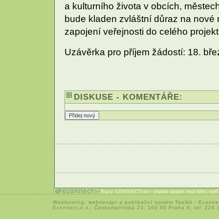
a kulturního života v obcích, městech
bude kladen zvláštní důraz na nové 
zapojení veřejnosti do celého projekt
Uzávěrka pro příjem žádostí: 18. bř
DISKUSE - KOMENTÁŘE:
Easy CONNECTion
- snadné spojení mezi lidmi, kteř
Webhosting
,
webdesign
a
publikační systém Toolkit
-
Econne
Econnect,o.s.; Českomalínská 23; 160 00 Praha 6; tel: 224