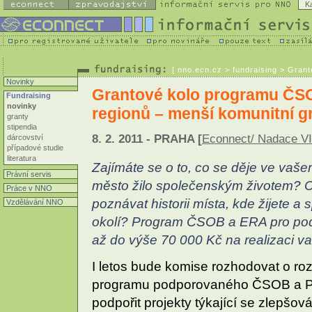
K
[
nno.ecn.cz
> fundraising > Gran
Novinky
Grantové kolo programu ČS
Fundraising
novinky
regionů – menší komunitní g
granty
stipendia
8. 2. 2011 - PRAHA [
Econnect/ Nadace V
dárcovství
případové studie
literatura
Zajímáte se o to, co se děje ve vaš
Právní servis
město žilo společenským životem? C
Práce v NNO
poznávat historii místa, kde žijete a 
Vzdělávání NNO
okolí? Program ČSOB a ERA pro po
až do výše 70 000 Kč na realizaci va
I letos bude komise rozhodovat o roz
programu podporovaného ČSOB a Po
podpořit projekty týkající se zlepšov