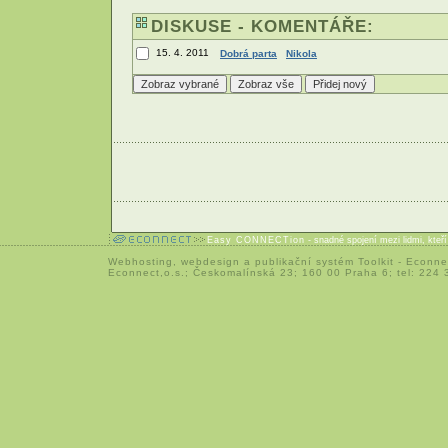
DISKUSE - KOMENTÁŘE:
15. 4. 2011
Dobrá parta
Nikola
Easy CONNECTion
- snadné spojení mezi lidmi, kteř
Webhosting
,
webdesign
a
publikační systém Toolkit
-
Econne
Econnect,o.s.; Českomalínská 23; 160 00 Praha 6; tel: 224