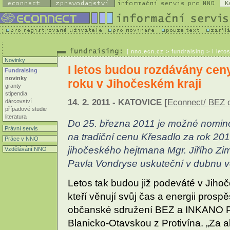
K
[
nno.ecn.cz
> fundraising > I let
Novinky
I letos budou rozdávány cen
Fundraising
novinky
roku v Jihočeském kraji
granty
stipendia
14. 2. 2011 - KATOVICE [
Econnect/ BEZ o
dárcovství
případové studie
literatura
Do 25. března 2011 je možné nomino
Právní servis
na tradiční cenu Křesadlo za rok 2010
Práce v NNO
jihočeského hejtmana Mgr. Jiřího Zim
Vzdělávání NNO
Pavla Vondryse uskuteční v dubnu v
Letos tak budou již podeváté v Jihoč
kteří věnují svůj čas a energii prosp
občanské sdružení BEZ a INKANO Pí
Blanicko-Otavskou z Protivína. „Za a