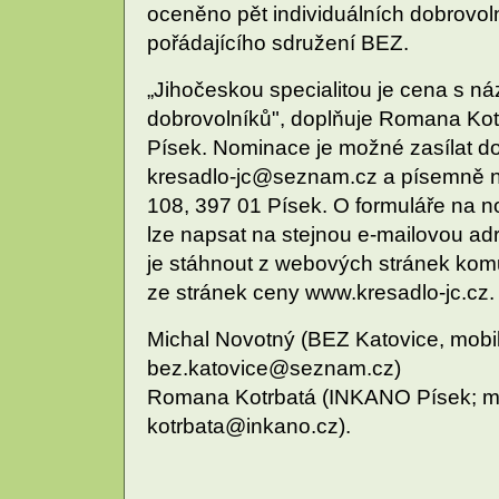
oceněno pět individuálních dobrovoln
pořádajícího sdružení BEZ.
„Jihočeskou specialitou je cena s ná
dobrovolníků", doplňuje Romana Ko
Písek. Nominace je možné zasílat d
kresadlo-jc@seznam.cz a písemně 
108, 397 01 Písek. O formuláře na no
lze napsat na stejnou e-mailovou a
je stáhnout z webových stránek ko
ze stránek ceny www.kresadlo-jc.cz.
Michal Novotný (BEZ Katovice, mobi
bez.katovice@seznam.cz)
Romana Kotrbatá (INKANO Písek; mo
kotrbata@inkano.cz).