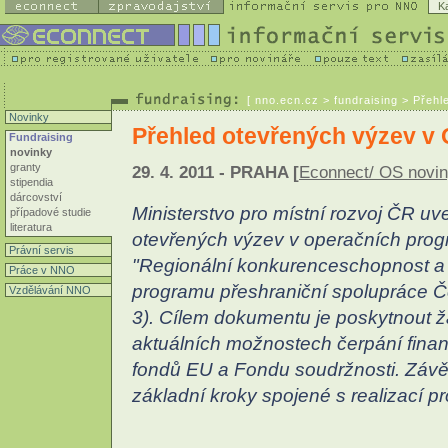
K
[
nno.ecn.cz
> fundraising > Přeh
Novinky
Přehled otevřených výzev v
Fundraising
novinky
granty
29. 4. 2011 - PRAHA [
Econnect/ OS novi
stipendia
dárcovství
Ministerstvo pro místní rozvoj ČR uve
případové studie
literatura
otevřených výzev v operačních prog
Právní servis
"Regionální konkurenceschopnost a
Práce v NNO
programu přeshraniční spolupráce Če
Vzdělávání NNO
3). Cílem dokumentu je poskytnout ž
aktuálních možnostech čerpání finan
fondů EU a Fondu soudržnosti. Záv
základní kroky spojené s realizací p