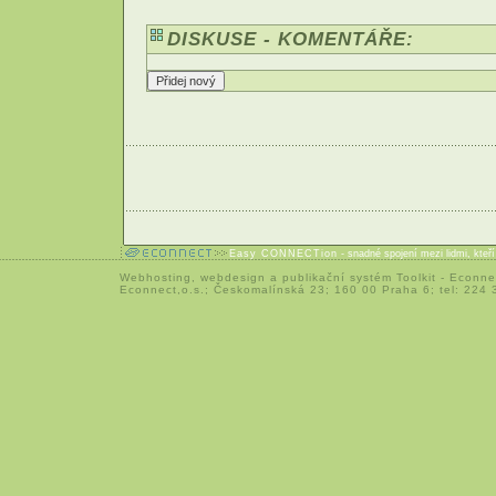
DISKUSE - KOMENTÁŘE:
Easy CONNECTion
- snadné spojení mezi lidmi, kteř
Webhosting
,
webdesign
a
publikační systém Toolkit
-
Econne
Econnect,o.s.; Českomalínská 23; 160 00 Praha 6; tel: 224