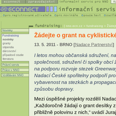
K
[
nno.ecn.cz
> fundraising > Žádej
Novinky
Žádejte o grant na cyklistic
Fundraising
novinky
granty
13. 5. 2011 - BRNO [
Nadace Partnerství
]
stipendia
dárcovství
I letos mohou občanská sdružení, n
případové studie
literatura
společnosti, sdružení či spolky obcí 
Právní servis
na podporu rozvoje stezek Greenway
Práce v NNO
Nadací České spořitelny podpoří pros
Vzdělávání NNO
vybavenost na stezkách a propagaci 
způsobu dopravy.
Mezi úspěšné projekty rozdělí Nadace
„Každoročně žádají o grant desítky 
přibližně polovinu z nich,“ uvádí Jur