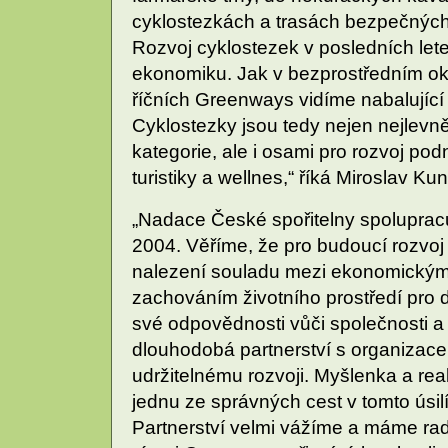
cyklostezkách a trasách bezpečných p
Rozvoj cyklostezek v posledních let
ekonomiku. Jak v bezprostředním oko
říčních Greenways vidíme nabalující 
Cyklostezky jsou tedy nejen nejlevn
kategorie, ale i osami pro rozvoj po
turistiky a wellnes,“ říká Miroslav Ku
„Nadace České spořitelny spolupracu
2004. Věříme, že pro budoucí rozvoj l
nalezení souladu mezi ekonomický
zachováním životního prostředí pro 
své odpovědnosti vůči společnosti a
dlouhodobá partnerství s organizacem
udržitelnému rozvoji. Myšlenka a re
jednu ze správných cest v tomto úsil
Partnerství velmi vážíme a máme rado