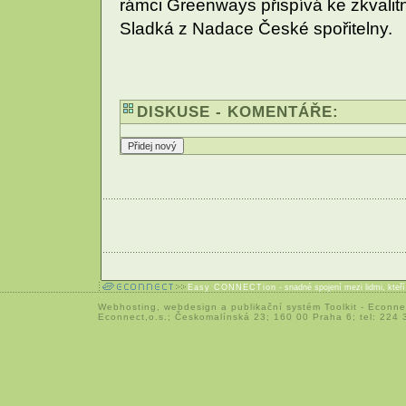
rámci Greenways přispívá ke zkvalitn
Sladká z Nadace České spořitelny.
DISKUSE - KOMENTÁŘE:
Easy CONNECTion
- snadné spojení mezi lidmi, kteř
Webhosting
,
webdesign
a
publikační systém Toolkit
-
Econne
Econnect,o.s.; Českomalínská 23; 160 00 Praha 6; tel: 224