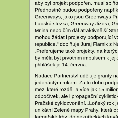
aby byl projekt podpořen, musí splňov
Přednostně budou podpořeny napříkla
Greenways, jako jsou Greenways Pr
Labská stezka, Greenway Jizera, G
Mrlina nebo čím dál atraktivnější St
mohou žádat i projekty podporující
republice,“ doplňuje Juraj Flamik z 
„Preferujeme také projekty, na který
by měla být prvotním impulsem k jej
přihlášek je 14. června.
Nadace Partnerství uděluje granty 
jedenáctým rokem. Za tu dobu podpoři
mezi které rozdělila více jak 15 mili
odpočívek, ale i propagační cyklistic
Pražské cyklozvonění. „Loňský rok j
unikátní Zelené mapy Prahy, která o
farmářské trhy, do nekuřáckých kav