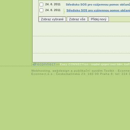
24. 6. 2011
Středisko SOS pro vzájemnou pomoc občanů
24. 6. 2011
Středisko SOS pro vzájemnou pomoc občan
Easy CONNECTion
- snadné spojení mezi lidmi, kteř
Webhosting
,
webdesign
a
publikační systém Toolkit
-
Econne
Econnect,o.s.; Českomalínská 23; 160 00 Praha 6; tel: 224