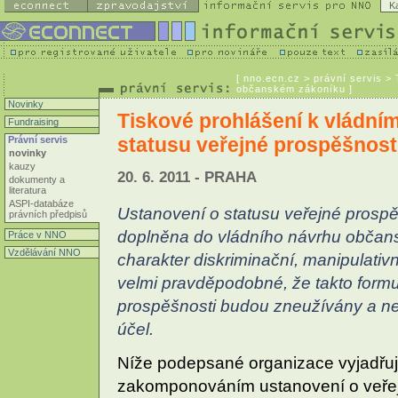
K
[
nno.ecn.cz
> právní servis > 
občanském zákoníku ]
Novinky
Tiskové prohlášení k vládní
Fundraising
statusu veřejné prospěšnos
Právní servis
novinky
kauzy
20. 6. 2011 - PRAHA
dokumenty a
literatura
ASPI-databáze
Ustanovení o statusu veřejné prospě
právních předpisů
doplněna do vládního návrhu občans
Práce v NNO
Vzdělávání NNO
charakter diskriminační, manipulativní
velmi pravděpodobné, že takto formu
prospěšnosti budou zneužívány a nen
účel.
Níže podepsané organizace vyjadřuj
zakomponováním ustanovení o veře