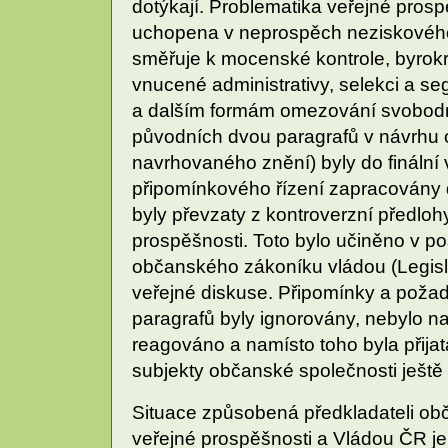
dotýkají. Problematika veřejné pro
uchopena v neprospěch neziskového 
směřuje k mocenské kontrole, byrokr
vnucené administrativy, selekci a se
a dalším formám omezování svobodn
původních dvou paragrafů v návrhu
navrhovaného znění) byly do finální
připomínkového řízení zapracovány da
byly převzaty z kontroverzní předlo
prospěšnosti. Toto bylo učiněno v p
občanského zákoníku vládou (Legislat
veřejné diskuse. Připomínky a pož
paragrafů byly ignorovány, nebylo na
reagováno a namísto toho byla přijat
subjekty občanské společnosti ještě 
Situace způsobená předkladateli o
veřejné prospěšnosti a Vládou ČR je