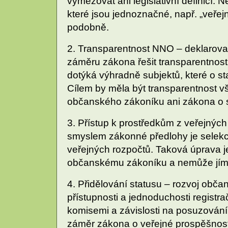
vymezovat ani legislativní definicí. N
které jsou jednoznačné, např. „veřej
podobně.
2. Transparentnost NNO – deklarov
záměru zákona řešit transparentnos
dotýká výhradně subjektů, které o st
Cílem by měla být transparentnost 
občanského zákoníku ani zákona o s
3. Přístup k prostředkům z veřejnýc
smyslem zákonné předlohy je selekce
veřejných rozpočtů. Taková úprava j
občanskému zákoníku a nemůže jím 
4. Přidělování statusu – rozvoj občan
přístupnosti a jednoduchosti registr
komisemi a závislosti na posuzování
záměr zákona o veřejné prospěšnost