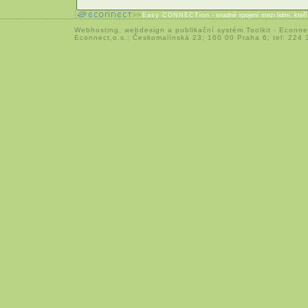
Easy CONNECTion
- snadné spojení mezi lidmi, kteř
Webhosting
,
webdesign
a
publikační systém Toolkit
-
Econne
Econnect,o.s.; Českomalínská 23; 160 00 Praha 6; tel: 224