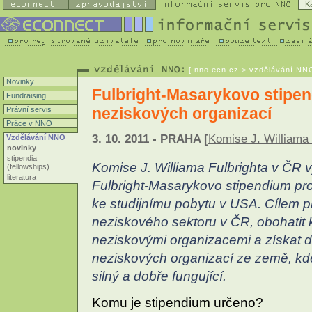
K
[
nno.ecn.cz
> vzdělávání NNO
Novinky
Fulbright-Masarykovo stipe
Fundraising
neziskových organizací
Právní servis
Práce v NNO
3. 10. 2011 - PRAHA [
Komise J. Williama 
Vzdělávání NNO
novinky
stipendia
Komise J. Williama Fulbrighta v ČR 
(fellowships)
literatura
Fulbright-Masarykovo stipendium pr
ke studijnímu pobytu v USA. Cílem p
neziskového sektoru v ČR, obohatit
neziskovými organizacemi a získat da
neziskových organizací ze země, kde
silný a dobře fungující.
Komu je stipendium určeno?