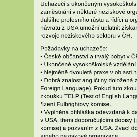
Uchazeči s ukončeným vysokoškolsk
zaměstnáni v některé neziskové orga
dalšího profesního růstu a řídící a o
návratu z USA umožní uplatnit získa
rozvoje neziskového sektoru v ČR.
Požadavky na uchazeče:
• České občanství a trvalý pobyt v Č
• Ukončené vysokoškolské vzdělání (
• Nejméně dvouletá praxe v oblasti 
• Dobrá znalost angličtiny doložená
Foreign Language). Pokud tuto zko
zkoušku TELP (Test of English Lang
řízení Fulbrightovy komise.
• Vyplněná přihláška odevzdaná k da
v USA, třemi doporučujícími dopisy (je
komise) a pozváním z USA. Zvací do
a/nebo neziskové organizace.