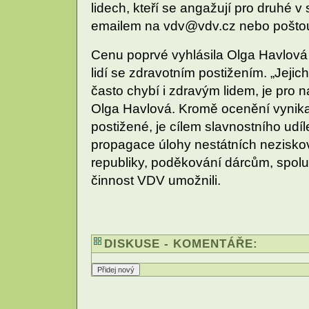
lidech, kteří se angažují pro druhé v 
emailem na vdv@vdv.cz nebo poštou
Cenu poprvé vyhlásila Olga Havlová 
lidí se zdravotním postižením. „Jejic
často chybí i zdravým lidem, je pro n
Olga Havlová. Kromě ocenění vynikaj
postižené, je cílem slavnostního udí
propagace úlohy nestátních nezisk
republiky, poděkování dárcům, spol
činnost VDV umožnili.
DISKUSE - KOMENTÁŘE: