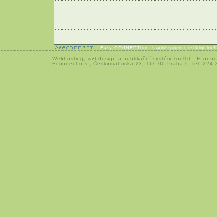
Easy CONNECTion
- snadné spojení mezi lidmi, kteř
Webhosting
,
webdesign
a
publikační systém Toolkit
-
Econne
Econnect,o.s.; Českomalínská 23; 160 00 Praha 6; tel: 224