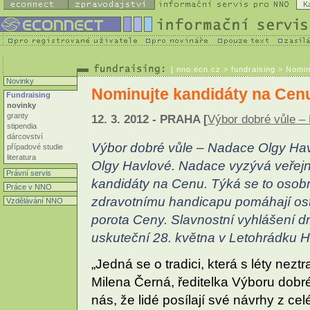
K
[
nno.ecn.cz
> fundraising > Nomin
Novinky
Nominujte kandidáty na Cen
Fundraising
novinky
granty
12. 3. 2012 - PRAHA [
Výbor dobré vůle –
stipendia
dárcovství
Výbor dobré vůle – Nadace Olgy Hav
případové studie
literatura
Olgy Havlové. Nadace vyzývá veřejn
Právní servis
kandidáty na Cenu. Týká se to osob
Práce v NNO
zdravotnímu handicapu pomáhají ost
Vzdělávání NNO
porota Ceny. Slavnostní vyhlášení d
uskuteční 28. května v Letohrádku 
„Jedná se o tradici, která s léty neztr
Milena Černá, ředitelka Výboru dobré
nás, že lidé posílají své návrhy z ce