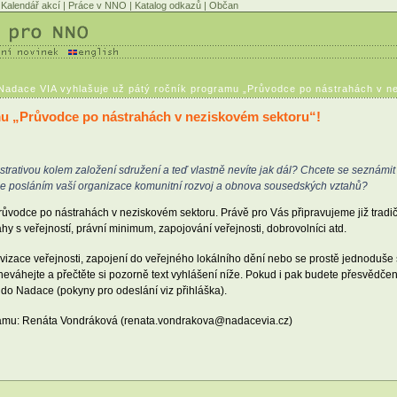
Kalendář akcí
|
Práce v NNO
|
Katalog odkazů
|
Občan
 Nadace VIA vyhlašuje už pátý ročník programu „Průvodce po nástrahách v ne
mu „Průvodce po nástrahách v neziskovém sektoru“!
trativou kolem založení sdružení a teď vlastně nevíte jak dál? Chcete se seznámit 
 Je posláním vaší organizace komunitní rozvoj a obnova sousedských vztahů?
Průvodce po nástrahách v neziskovém sektoru. Právě pro Vás připravujeme již tradi
tahy s veřejností, právní minimum, zapojování veřejnosti, dobrovolníci atd.
ivizace veřejnosti, zapojení do veřejného lokálního dění nebo se prostě jednoduše s
neváhejte a přečtěte si pozorně text vyhlášení níže. Pokud i pak budete přesvědčen
m do Nadace (pokyny pro odeslání viz přihláška).
ramu: Renáta Vondráková (renata.vondrakova@nadacevia.cz)