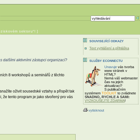
ziskovém sektoru“! ]
SOUVISEJÍCÍ ODKAZY
Text vyhlášení a přihláška
s dalšími aktivními zástupci organizací?
SLUŽBY ECONNECTU
Unavuje
vás tvorba
www stránek v
HTML?
čních 8 workshopů a seminářů z těchto
Nemá váš webmaster
čas
na jejich
aktualizaci?
S publikačním
nažíte oživit sousedské vztahy a přispět tak
systémem
TOOLKIT
to zvládnete
i, že tento program je jako stvořený pro vás
SNADNO, RYCHLE A SAMI:
VYZKOUŠEJTE ZDARMA
!
vytisknout