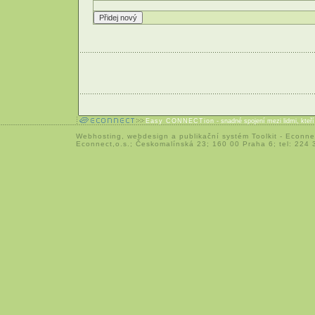
Easy CONNECTion
- snadné spojení mezi lidmi, kteř
Webhosting
,
webdesign
a
publikační systém Toolkit
-
Econne
Econnect,o.s.; Českomalínská 23; 160 00 Praha 6; tel: 224