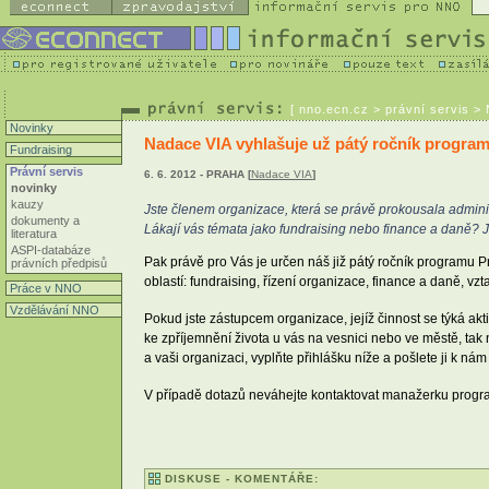
[
nno.ecn.cz
> právní servis >
Novinky
Nadace VIA vyhlašuje už pátý ročník progra
Fundraising
Právní servis
6. 6. 2012 - PRAHA [
Nadace VIA
]
novinky
kauzy
Jste členem organizace, která se právě prokousala adminis
dokumenty a
Lákají vás témata jako fundraising nebo finance a daně?
literatura
ASPI-databáze
Pak právě pro Vás je určen náš již pátý ročník programu 
právních předpisů
oblastí: fundraising, řízení organizace, finance a daně, vz
Práce v NNO
Vzdělávání NNO
Pokud jste zástupcem organizace, jejíž činnost se týká akt
ke zpříjemnění života u vás na vesnici nebo ve městě, tak 
a vaši organizaci, vyplňte přihlášku níže a pošlete ji k ná
V případě dotazů neváhejte kontaktovat manažerku prog
DISKUSE - KOMENTÁŘE: