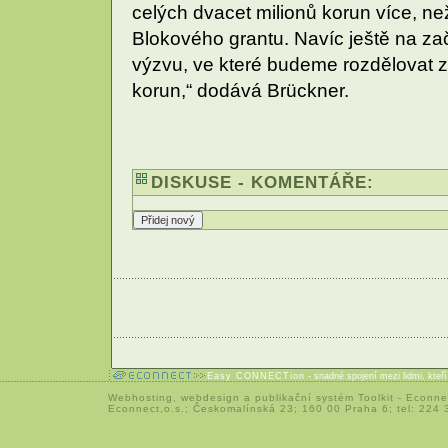
celých dvacet milionů korun více, n
Blokového grantu. Navíc ještě na za
výzvu, ve které budeme rozdělovat zb
korun,“ dodává Brückner.
DISKUSE - KOMENTÁŘE:
Easy CONNECTion
- snadné spojení mezi lidmi, kteř
Webhosting
,
webdesign
a
publikační systém Toolkit
-
Econne
Econnect,o.s.; Českomalínská 23; 160 00 Praha 6; tel: 224