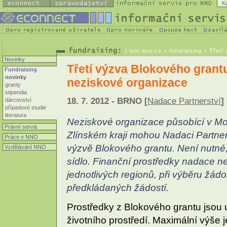
K
[
nno.ecn.cz
> fundraising > Třetí
Novinky
Třetí výzva Blokového grant
Fundraising
novinky
neziskové organizace
granty
stipendia
18. 7. 2012 - BRNO [
Nadace Partnerství
]
dárcovství
případové studie
literatura
Neziskové organizace působící v 
Právní servis
Zlínském kraji mohou Nadaci Partners
Práce v NNO
výzvě Blokového grantu. Není nutné, 
Vzdělávání NNO
sídlo. Finanční prostředky nadace 
jednotlivých regionů, při výběru žádo
předkládaných žádostí.
Prostředky z Blokového grantu jsou u
životního prostředí. Maximální výše 