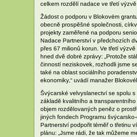
celkem rozdělí nadace ve třetí výzvě
Žádost o podporu v Blokovém grant
obecně prospěšné společnosti, círk
projekty zaměřené na podporu seniorů,
Nadace Partnerství v předchozích d
přes 67 milionů korun. Ve třetí výz
hned dvě dobré zprávy: „Protože stá
činností neziskovek, rozhodli jsme 
také na oblast sociálního poradenství
ekonomiky,“ uvádí manažer Blokovéh
Švýcarské velvyslanectví se spolu s 
základě kvalitního a transparentníh
objem rozdělovaných peněz o prostřed
jiných fondech Programu švýcarsko
Partnerství podpořit téměř o třetinu 
plánu: „Jsme rádi, že tak můžeme mez