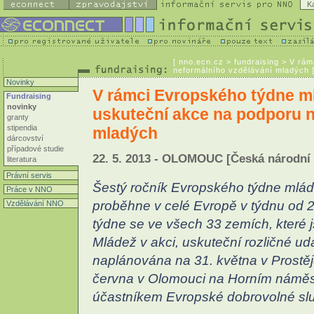
K
[
nno.ecn.cz
> fundraising > V rá
neformálního vzdělávání mladých 
Novinky
V rámci Evropského týdne m
Fundraising
novinky
uskuteční akce na podporu n
granty
stipendia
mladých
dárcovství
případové studie
22. 5. 2013 - OLOMOUC [Česká národní
literatura
Právní servis
Šestý ročník Evropského týdne mlá
Práce v NNO
proběhne v celé Evropě v týdnu od 2
Vzdělávání NNO
týdne se ve všech 33 zemích, které
Mládež v akci, uskuteční rozličné udá
naplánována na 31. května v Prostě
června v Olomouci na Horním náměst
účastníkem Evropské dobrovolné sl