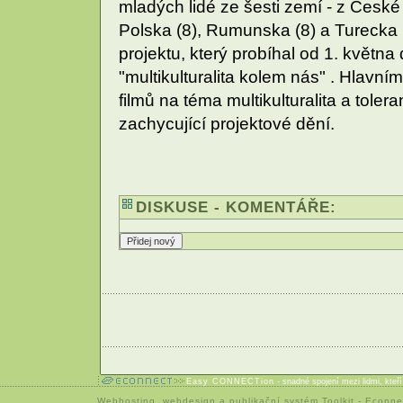
mladých lidé ze šesti zemí - z České re
Polska (8), Rumunska (8) a Turecka
projektu, který probíhal od 1. května
"multikulturalita kolem nás" . Hlavn
filmů na téma multikulturalita a toler
zachycující projektové dění.
DISKUSE - KOMENTÁŘE:
Easy CONNECTion
- snadné spojení mezi lidmi, kteř
Webhosting
,
webdesign
a
publikační systém Toolkit
-
Econne