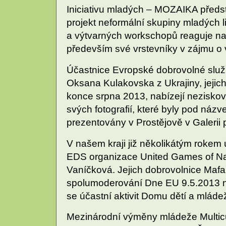
Iniciativu mladých – MOZAIKA předst
projekt neformální skupiny mladých 
a výtvarných workschopů reaguje na a
především své vrstevníky v zájmu o 
Účastnice Evropské dobrovolné služ
Oksana Kulakovska z Ukrajiny, jejich
konce srpna 2013, nabízejí neziskov
svých fotografií, které byly pod ná
prezentovány v Prostějově v Galerii 
V našem kraji již několikátým rokem 
EDS organizace United Games of Nat
Vaníčková. Jejich dobrovolnice Mafalda
spolumoderování Dne EU 9.5.2013 n
se účastní aktivit Domu dětí a mlád
Mezinárodní výměny mládeže Multicu