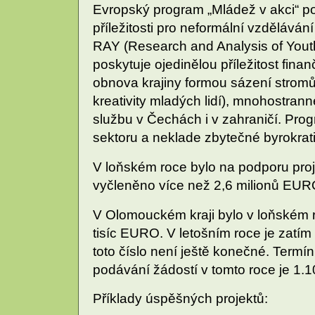
Evropský program „Mládež v akci“ 
příležitosti pro neformální vzdělává
RAY (Research and Analysis of Yout
poskytuje ojedinělou příležitost finan
obnova krajiny formou sázení stromů
kreativity mladých lidí), mnohostra
službu v Čechách i v zahraničí. P
sektoru a neklade zbytečné byrokrat
V loňském roce bylo na podporu proj
vyčleněno více než 2,6 milionů EUR
V Olomouckém kraji bylo v loňském 
tisíc EURO. V letošním roce je zatí
toto číslo není ještě konečné. Termí
podávání žádostí v tomto roce je 1.1
Příklady úspěšných projektů: